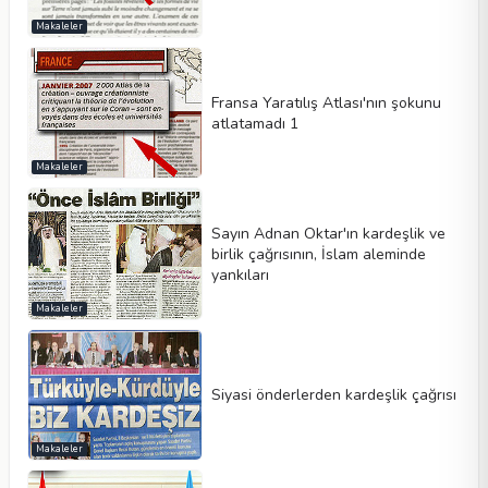
Makaleler
Fransa Yaratılış Atlası'nın şokunu
atlatamadı 1
Makaleler
Sayın Adnan Oktar'ın kardeşlik ve
birlik çağrısının, İslam aleminde
yankıları
Makaleler
Siyasi önderlerden kardeşlik çağrısı
Makaleler