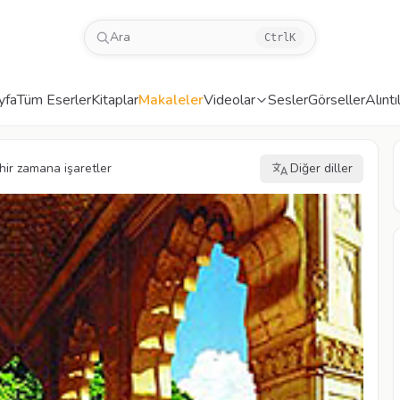
Ara
Ctrl
K
yfa
Tüm Eserler
Kitaplar
Makaleler
Videolar
Sesler
Görseller
Alıntı
hir zamana işaretler
Diğer diller