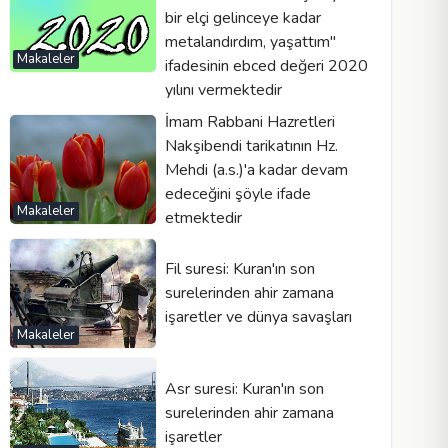
bir elçi gelinceye kadar
metalandırdım, yaşattım''
Makaleler
ifadesinin ebced değeri 2020
yılını vermektedir
İmam Rabbani Hazretleri
Nakşibendi tarikatının Hz.
Mehdi (a.s.)'a kadar devam
edeceğini şöyle ifade
Makaleler
etmektedir
Fil suresi: Kuran'ın son
surelerinden ahir zamana
işaretler ve dünya savaşları
Makaleler
Asr suresi: Kuran'ın son
surelerinden ahir zamana
işaretler