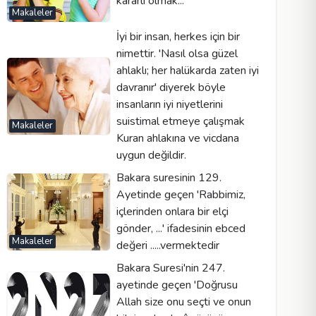
kararlı olmak...
Makaleler
İyi bir insan, herkes için bir
nimettir. 'Nasıl olsa güzel
ahlaklı; her halükarda zaten iyi
davranır' diyerek böyle
insanların iyi niyetlerini
suistimal etmeye çalışmak
Makaleler
Kuran ahlakına ve vicdana
uygun değildir.
Bakara suresinin 129.
Ayetinde geçen 'Rabbimiz,
içlerinden onlara bir elçi
gönder, ...' ifadesinin ebced
Makaleler
değeri .....vermektedir
Bakara Suresi'nin 247.
ayetinde geçen 'Doğrusu
Allah size onu seçti ve onun