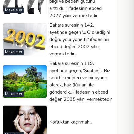
bilgi ve bedenî gücünü
arttırdı....' ifadesinin ebcedi
Makaleler
2027 yılını vermektedir
Bakara suresinin 142.
ayetinde geçen '... O dilediğini
doğru yola yöneltir' ifadesinin
ebced değeri 2002 yılını
Makaleler
vermektedir.
Bakara suresinin 119.
ayetinde geçen, 'Şüphesiz Biz
seni bir müjdeci ve bir uyarıcı
olarak, hak (Kur'an) ile
gönderdik...' ifadesinin ebced
Makaleler
değeri 2035 yılını vermektedir
Kofluktan kaçınmak...