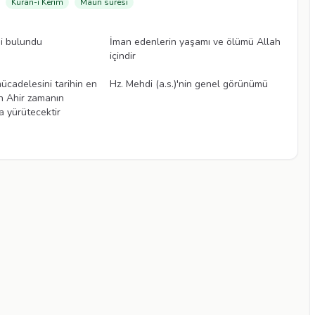
Kuran-ı Kerim
Maun suresi
Videolar
i bulundu
İman edenlerin yaşamı ve ölümü Allah
içindir
Videolar
mücadelesini tarihin en
Hz. Mehdi (a.s.)'nin genel görünümü
n Ahir zamanın
a yürütecektir