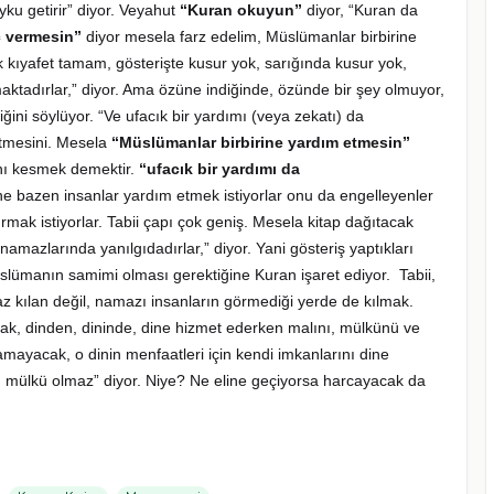
yku getirir” diyor. Veyahut
“Kuran okuyun”
diyor, “Kuran da
ç vermesin”
diyor mesela farz edelim, Müslümanlar birbirine
k kıyafet tamam, gösterişte kusur yok, sarığında kusur yok,
aktadırlar,” diyor. Ama özüne indiğinde, özünde bir şey olmuyor,
ini söylüyor. “Ve ufacık bir yardımı (veya zekatı) da
etmesini. Mesela
“Müslümanlar birbirine yardım etmesin”
ını kesmek demektir.
“ufacık bir yardımı da
e bazen insanlar yardım etmek istiyorlar onu da engelleyenler
rmak istiyorlar. Tabii çapı çok geniş. Mesela kitap dağıtacak
 namazlarında yanılgıdadırlar,” diyor. Yani gösteriş yaptıkları
lümanın samimi olması gerektiğine Kuran işaret ediyor. Tabii,
 kılan değil, namazı insanların görmediği yerde de kılmak.
mak, dinden, dininde, dine hizmet ederken malını, mülkünü ve
amayacak, o dinin menfaatleri için kendi imkanlarını dine
lı mülkü olmaz” diyor. Niye? Ne eline geçiyorsa harcayacak da