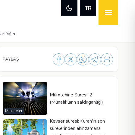
TR
lar
Diğer
PAYLAŞ
Mümtehine Suresi, 2
(Münafıkların saldırganlığı)
Makaleler
Kevser suresi: Kuran'ın son
surelerinden ahir zamana