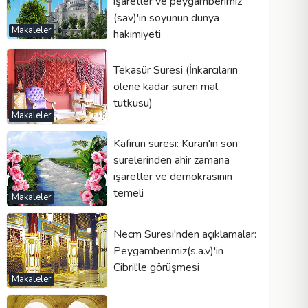
işaretler ve peygamberimiz
(sav)'in soyunun dünya
Makaleler
hakimiyeti
Tekasür Suresi (İnkarcıların
ölene kadar süren mal
tutkusu)
Makaleler
Kafirun suresi: Kuran'ın son
surelerinden ahir zamana
işaretler ve demokrasinin
temeli
Makaleler
Necm Suresi'nden açıklamalar:
Peygamberimiz(s.a.v)'in
Cibril'le görüşmesi
Makaleler