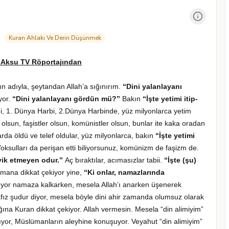
Kuran Ahlakı Ve Derin Düşünmek
ş Aksu TV Röportajından
 adıyla, şeytandan Allah’a sığınırım.
“Dini yalanlayanı
ıyor.
“Dini yalanlayanı gördün mü?”
Bakın
“İşte yetimi itip-
i, 1. Dünya Harbi, 2.Dünya Harbinde, yüz milyonlarca yetim
 olsun, faşistler olsun, komünistler olsun, bunlar ite kaka oradan
rda öldü ve telef oldular, yüz milyonlarca, bakın
“İşte yetimi
oksulları da perişan etti biliyorsunuz, komünizm de faşizm de.
vik etmeyen odur.”
Aç bıraktılar, acımasızlar tabii.
“İşte (şu)
amana dikkat çekiyor yine,
“Ki onlar, namazlarında
ıyor namaza kalkarken, mesela Allah’ı anarken üşenerek
Hafız şudur diyor, mesela böyle dini ahir zamanda olumsuz olarak
cağına Kuran dikkat çekiyor. Allah vermesin. Mesela “din alimiyim”
or, Müslümanların aleyhine konuşuyor. Veyahut “din alimiyim”