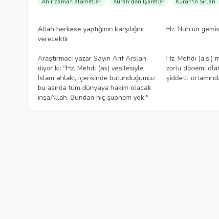
Ahir zaman alametleri
Kuran'dan İşaretler
Kuran'ın Sırları
Videolar
Videolar
Allah herkese yaptığının karşılığını
Hz. Nuh'un gemis
verecektir
Videolar
Videolar
Araştırmacı yazar Sayın Arif Arslan
Hz. Mehdi (a.s.) 
diyor ki: ''Hz. Mehdi (as) vesilesiyle
zorlu dönemi ola
İslam ahlakı, içerisinde bulunduğumuz
şiddetli ortamınd
bu asırda tüm dünyaya hakim olacak
inşaAllah. Bundan hiç şüphem yok.''