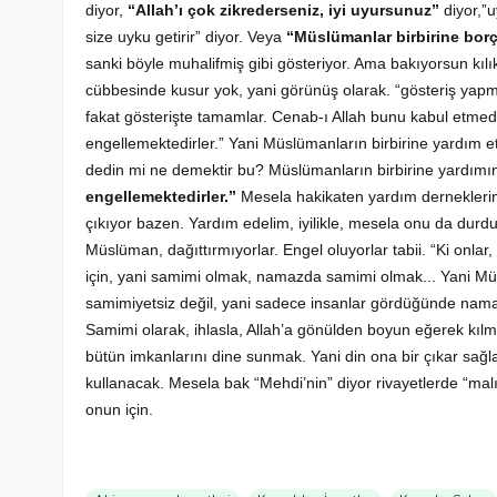
diyor,
“Allah’ı çok zikrederseniz, iyi uyursunuz”
diyor,”u
size uyku getirir” diyor. Veya
“Müslümanlar birbirine bor
sanki böyle muhalifmiş gibi gösteriyor. Ama bakıyorsun kılı
cübbesinde kusur yok, yani görünüş olarak. “gösteriş yapm
fakat gösterişte tamamlar. Cenab-ı Allah bunu kabul etmediğ
engellemektedirler.” Yani Müslümanların birbirine yardım 
dedin mi ne demektir bu? Müslümanların birbirine yardım
engellemektedirler.”
Mesela hakikaten yardım derneklerin
çıkıyor bazen. Yardım edelim, iyilikle, mesela onu da durdu
Müslüman, dağıttırmıyorlar. Engel oluyorlar tabii. “Ki onlar,
için, yani samimi olmak, namazda samimi olmak... Yani Müs
samimiyetsiz değil, yani sadece insanlar gördüğünde namaz
Samimi olarak, ihlasla, Allah’a gönülden boyun eğerek kıl
bütün imkanlarını dine sunmak. Yani din ona bir çıkar sağl
kullanacak. Mesela bak “Mehdi’nin” diyor rivayetlerde “ma
onun için.