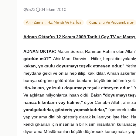
523
04 Ekim 2010
Ahir Zaman, Hz. Mehdi Ve Hz. İsa
Kitap Ehli Ve Peygamberler
Adnan Oktar’ın 12 Kasım 2009 Tarihli Çay TV ve Mara
ADNAN OKTAR:
Ma’un Suresi, Rahman Rahim olan Allah’ın
gördün mü?”
. Ahir Mao, Darwin... Hitler, hepsi dini yalanl
kakan, yoksulu doyurmayı teşvik etmeyen odur.”
Yetim
meydana geldi ve onlar hep itilip, kakıldılar. Alman askerler
buraya sürgüne götürdüler, bunların büyük bir bölümü yolla
itip-kakan, yoksulu doyurmayı teşvik etmeyen odur.”
Y
Ve açlıktan milyonlarca insan öldü. Bakın
“doyurmayı teş
namaz kılanların vay haline,”
diyor Cenab-ı Allah, ahir z
yanılgıdadırlar, gösteriş yapmaktadırlar,”
üşenerek kalk
yapıyor ama dini bir gösteriş olarak kullanıyor. İşte Hacı 
kendi çıkarları için insanların bir kısım insanların kullana
diyor ama Müslümanları küçük düşürecek konuşmalar yapıy