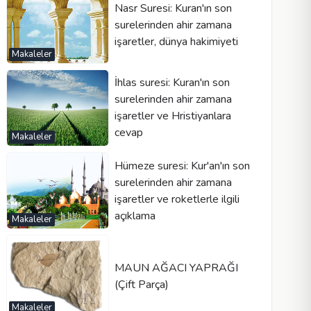
Nasr Suresi: Kuran'ın son
surelerinden ahir zamana
işaretler, dünya hakimiyeti
Makaleler
İhlas suresi: Kuran'ın son
surelerinden ahir zamana
işaretler ve Hristiyanlara
cevap
Makaleler
Hümeze suresi: Kur'an'ın son
surelerinden ahir zamana
işaretler ve roketlerle ilgili
açıklama
Makaleler
MAUN AĞACI YAPRAĞI
(Çift Parça)
Makaleler