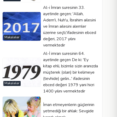
Al-i İmran suresinin 33.
ayetinde geçen; 'Allah,
Adem'i, Nuh'u, İbrahim ailesini
ve İmran ailesini alemler
üzerine seçti;'ifadesinin ebced
Makaleler
değeri, 2017 yılını
vermektedir
Al-İ imran suresinin 64.
ayetinde geçen De ki: 'Ey
kitap ehli, bizimle sizin aranızda
müşterek (olan) bir kelimeye
(tevhide) gelin...' ifadesinin
Makaleler
ebced değeri 1979 yani hicri
1400 yılını vermektedir
İman etmeyenlerin güçlerinin
yetmediği bir ahlak: Sevgide