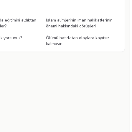
Videolar
a eğitimini aldıktan
İslam alimlerinin iman hakikatlerinin
der?
önemi hakkındaki görüşleri
Videolar
akıyorsunuz?
Ölümü hatırlatan olaylara kayıtsız
kalmayın.