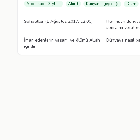
Abdülkadir Geylani
Ahiret
Dünyanın geçiciliği
Ölüm
Videolar
Videolar
Sohbetler (1 Ağustos 2017; 22:00)
Her insan dünyad
sonra mı vefat e
Videolar
Videolar
İman edenlerin yaşamı ve ölümü Allah
Dünyaya nasıl b
içindir