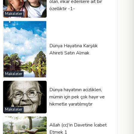
olan, inkar edenlere ait bir
özelliktir -1-
Makaleler
Dünya Hayatına Karşılık
Ahireti Satın Almak
Makaleler
Dünya hayatının acizlikleri,
mümin için pek çok hayır ve
hikmetle yaratılmıştır
Makaleler
Allah (cc)'ın Davetine İcabet
Etmek 1