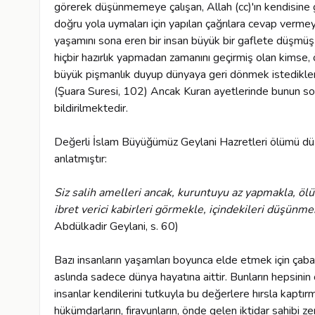
görerek düşünmemeye çalışan, Allah (cc)'ın kendisine gö
doğru yola uymaları için yapılan çağrılara cevap verm
yaşamını sona eren bir insan büyük bir gaflete düşmüş o
hiçbir hazırlık yapmadan zamanını geçirmiş olan kimse, ö
büyük pişmanlık duyup dünyaya geri dönmek istedikleri 
(Şuara Suresi, 102) Ancak Kuran ayetlerinde bunun so
bildirilmektedir.
Değerli İslam Büyüğümüz Geylani Hazretleri ölümü dü
anlatmıştır:
Siz salih amelleri ancak, kuruntuyu az yapmakla, öl
ibret verici kabirleri görmekle, içindekileri düşünmek
Abdülkadir Geylani, s. 60)
Bazı insanların yaşamları boyunca elde etmek için çaba h
aslında sadece dünya hayatına aittir. Bunların hepsinin ö
insanlar kendilerini tutkuyla bu değerlere hırsla kap
hükümdarların, firavunların, önde gelen iktidar sahibi ze