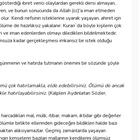
sterdiği ibret verici olaylardan gerekli dersi almayan,
eyen, ve bunun sonucunda da Allah (cc)'a iman etmeden
lur. Kendi nefsinin isteklerine uyarak yaşayan, ahiret için
lüme de hazırlıksız yakalanır. Kuran`da böyle kişilerin çok
ve iman edenlerden olmayı diledikleri bildirilmektedir.
nsuza kadar gerçekleşmesi imkansız bir istek olduğu
şünmenin ve hatırda tutmanın önemini bir sözünde şöyle
ümü çok hatırlamakla, elde edebilirsiniz. Ölümü de ancak
le hatırlayabilirsiniz.
(Kalpleri Aydınlatan Sözler,
arcadıkları mal, mülk, itibar, makam, iktidar gibi değerler
lümle birlikte ellerinden gideceğini bildikleri halde bazı
tırmaktan alıkoyamazlar. Geçmiş zamanlarda yaşayan
ngin kimselerin bazıları mallarının kendilerini ölümsüz