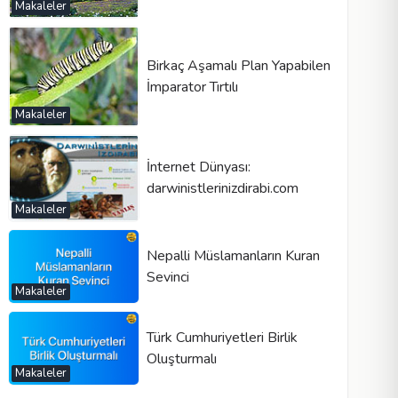
Makaleler
Birkaç Aşamalı Plan Yapabilen
İmparator Tırtılı
Makaleler
İnternet Dünyası:
darwinistlerinizdirabi.com
Makaleler
Nepalli Müslamanların Kuran
Sevinci
Makaleler
Türk Cumhuriyetleri Birlik
Oluşturmalı
Makaleler