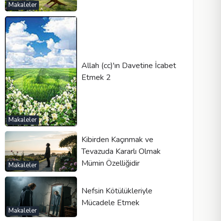
Makaleler
Allah (cc)'ın Davetine İcabet
Etmek 2
Makaleler
Kibirden Kaçınmak ve
Tevazuda Kararlı Olmak
Mümin Özelliğidir
Makaleler
Nefsin Kötülükleriyle
Mücadele Etmek
Makaleler