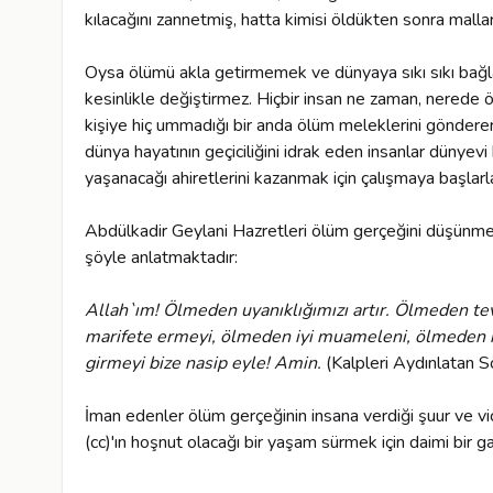
kılacağını zannetmiş, hatta kimisi öldükten sonra mallar
Oysa ölümü akla getirmemek ve dünyaya sıkı sıkı bağl
kesinlikle değiştirmez. Hiçbir insan ne zaman, nerede ö
kişiye hiç ummadığı bir anda ölüm meleklerini gönderer
dünya hayatının geçiciliğini idrak eden insanlar dünyevi h
yaşanacağı ahiretlerini kazanmak için çalışmaya başlarla
Abdülkadir Geylani Hazretleri ölüm gerçeğini düşünmen
şöyle anlatmaktadır:
Allah`ım! Ölmeden uyanıklığımızı artır. Ölmeden t
marifete ermeyi, ölmeden iyi muameleni, ölmeden 
girmeyi bize nasip eyle! Amin.
(Kalpleri Aydınlatan S
İman edenler ölüm gerçeğinin insana verdiği şuur ve vic
(cc)'ın hoşnut olacağı bir yaşam sürmek için daimi bir ga