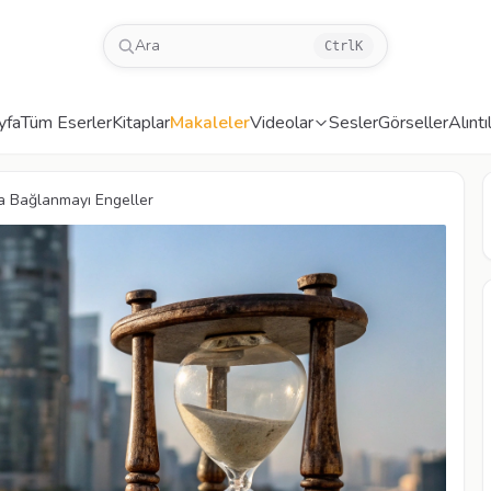
Ara
Ctrl
K
yfa
Tüm Eserler
Kitaplar
Makaleler
Videolar
Sesler
Görseller
Alıntı
a Bağlanmayı Engeller