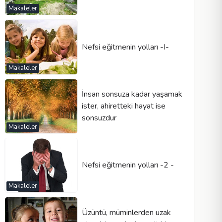
Makaleler
Nefsi eğitmenin yolları -I-
Makaleler
İnsan sonsuza kadar yaşamak
ister, ahiretteki hayat ise
sonsuzdur
Makaleler
Nefsi eğitmenin yolları -2 -
Makaleler
Üzüntü, müminlerden uzak