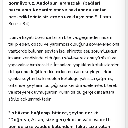
görmüyoruz. Andolsun, aranızdaki (bağlar)
parçalanıp-koparılmıştır ve haklarında zanlar
besledikleriniz sizlerden uzaklaşmıştır. "
(Enam
Suresi, 94)
Dünya hayatı boyunca bir an bile vazgeçmeden insanı
takip eden, dostu ve yardımcısı olduğunu söyleyerek ona
vaatlerde bulunan şeytan ise, ahirette asıl sorumluluğun
insanın kendisinde olduğunu söyleyerek onu yüzüstü ve
yapayalnız bırakacaktır. İnsanlara, yaptıkları kötülüklerden
dolayı onu değil kendilerini kınamalarını söyleyecektir.
Çünkü şeytan bu kimseleri kötülüğe yalnızca çağırmış,
onlar ise, şeytanın bu çağrısına kendi iradeleriyle, bilerek
ve isteyerek uymuşlardır. Kuran'da bu gerçek insanlara
şöyle açıklanmaktadır:
"İş hükme bağlanıp-bitince, şeytan der ki:
"Doğrusu, Allah, size gerçek olan va'di va'detti,
ben de size vaadde bulundum, fakat size yalan