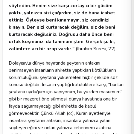
söyledim. Benim size karşı zorlayıcı bir gücüm
yoktu, yalnızca sizi çağırdım, siz de bana icabet
ettiniz. Öyleyse beni kınamayın, siz kendinizi
kınayın. Ben sizi kurtaracak değilim, siz de beni
kurtaracak değilsiniz. Doğrusu daha önce beni
ortak koşmanızı da tanımamıştım. Gerçek şu ki,
zalimlere acı bir azap vardır."
(İbrahim Suresi, 22)
Dolayısıyla dünya hayatında şeytanın ahlakını
benimseyen insanların ahirette yaptıkları kötülüklerin
sorumluluğunu şeytana yüklemeleri hiçbir şekilde söz
konusu değildir. İnsanın yaptığı kötülüklere karşı, "bunları
şeytana uyduğum için yapıyorum, bu yüzden masumum"
gibi bir mazeret öne sürmesi, dünya hayatında ona bir
fayda sağlamayacağı gibi ahirette de kabul
görmeyecektir. Çünkü Allah (cc), Kuran ayetleriyle
insanlara şeytanın ahlakını; insanlara yalnızca yalan
söyleyeceğini ve onları yalnızca cehennem azabına