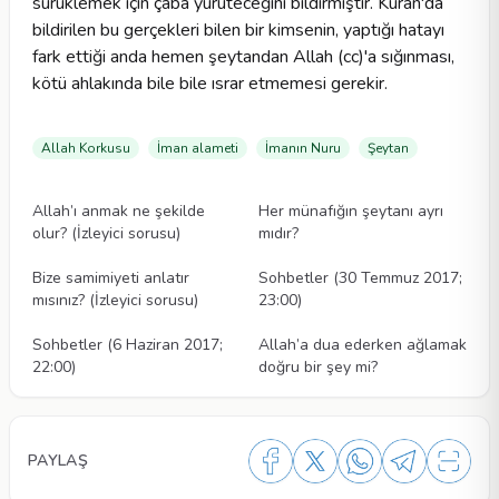
sürüklemek için çaba yürüteceğini bildirmiştir. Kuran'da
bildirilen bu gerçekleri bilen bir kimsenin, yaptığı hatayı
fark ettiği anda hemen şeytandan Allah (cc)'a sığınması,
kötü ahlakında bile bile ısrar etmemesi gerekir.
Allah Korkusu
İman alameti
İmanın Nuru
Şeytan
Videolar
Videolar
Allah’ı anmak ne şekilde
Her münafığın şeytanı ayrı
olur? (İzleyici sorusu)
mıdır?
Videolar
Videolar
Bize samimiyeti anlatır
Sohbetler (30 Temmuz 2017;
mısınız? (İzleyici sorusu)
23:00)
Videolar
Videolar
Sohbetler (6 Haziran 2017;
Allah’a dua ederken ağlamak
22:00)
doğru bir şey mi?
PAYLAŞ