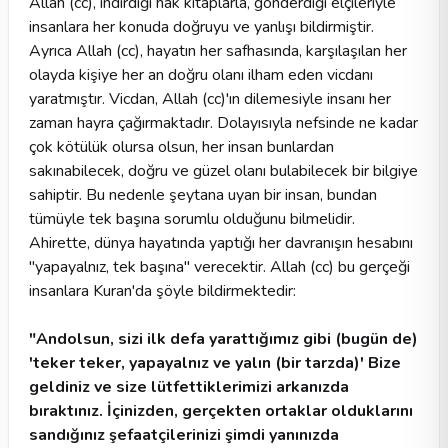
Allah (cc), indirdiği hak kitaplarla, gönderdiği elçileriyle
insanlara her konuda doğruyu ve yanlışı bildirmiştir.
Ayrıca Allah (cc), hayatın her safhasında, karşılaşılan her
olayda kişiye her an doğru olanı ilham eden vicdanı
yaratmıştır. Vicdan, Allah (cc)'ın dilemesiyle insanı her
zaman hayra çağırmaktadır. Dolayısıyla nefsinde ne kadar
çok kötülük olursa olsun, her insan bunlardan
sakınabilecek, doğru ve güzel olanı bulabilecek bir bilgiye
sahiptir. Bu nedenle şeytana uyan bir insan, bundan
tümüyle tek başına sorumlu olduğunu bilmelidir.
Ahirette, dünya hayatında yaptığı her davranışın hesabını
"yapayalnız, tek başına" verecektir. Allah (cc) bu gerçeği
insanlara Kuran'da şöyle bildirmektedir:
"Andolsun, sizi ilk defa yarattığımız gibi (bugün de)
'teker teker, yapayalnız ve yalın (bir tarzda)' Bize
geldiniz ve size lütfettiklerimizi arkanızda
bıraktınız. İçinizden, gerçekten ortaklar olduklarını
sandığınız şefaatçilerinizi şimdi yanınızda