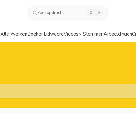
Zoekopdracht
Ctrl
K
a
Alle Werken
Boeken
Lidwoord
Videos
Stemmen
Afbeeldingen
C