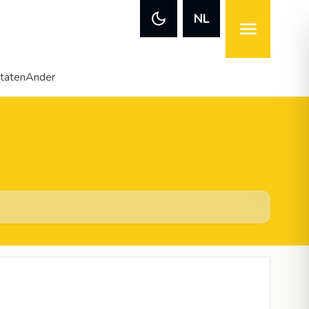
NL
itaten
Ander