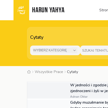
HARUN YAHYA
Stro
Cytaty
WYBIERZ KATEGORIĘ
Wszystkie Prace
Cytaty
CYTAT
W jedności i zgodzie 
zjednoczeni i żyli w j
Adnan Oktar
CYTAT
Gdyby muzułmanie byl