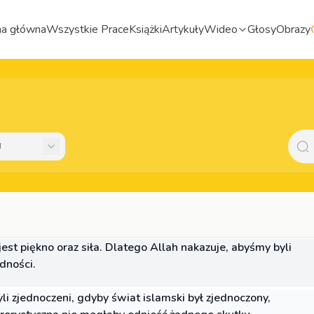
na główna
Wszystkie Prace
Książki
Artykuły
Wideo
Głosy
Obrazy
jest piękno oraz siła. Dlatego Allah nakazuje, abyśmy byli
edności.
i zjednoczeni, gdyby świat islamski był zjednoczony,