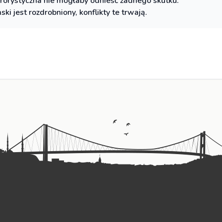
rrorystyczna nie mogłaby odnieść żadnego skutku.
ki jest rozdrobniony, konflikty te trwają.