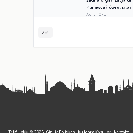
żadna organizacja te
Ponieważ świat islams
Adnan Oktar
2
Telif Hakkı © 2026
Gizlilik Politikası
Kullanım Koşulları
Kontakt