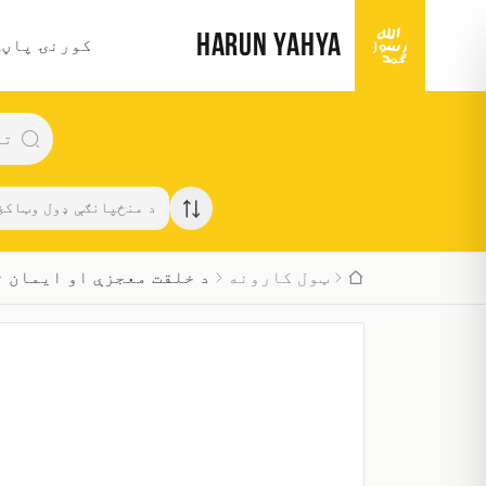
HARUN YAHYA
کورنۍ پاڼه
د منځپانګې ډول وټاکئ
ټول کارونه
د خلقت معجزې او ایمان 