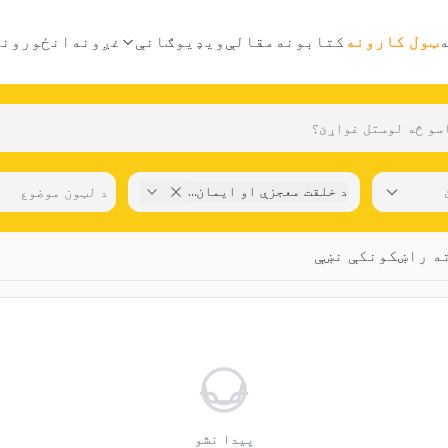
ټول کارونه
کتابونه
مقالې
ویډیوګانې
غږونه
انځورونه
د خلقت معجزې او ایمان ته راښکونکې نښې
ته راښکونکې نښې
پیدا نشو