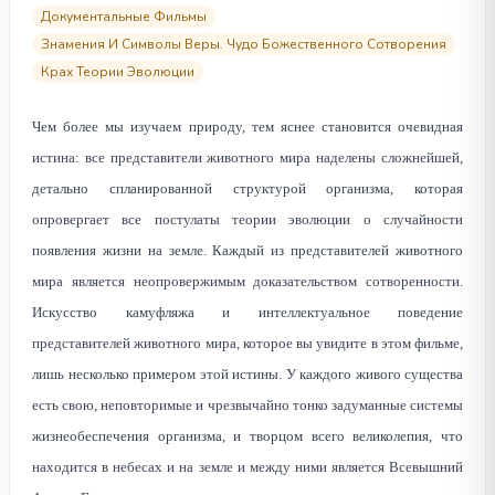
Документальные Фильмы
Знамения И Символы Веры. Чудо Божественного Сотворения
Крах Теории Эволюции
Чем более мы изучаем природу, тем яснее становится очевидная
истина: все представители животного мира наделены сложнейшей,
детально спланированной структурой организма, которая
опровергает все постулаты теории эволюции о случайности
появления жизни на земле. Каждый из представителей животного
мира является неопровержимым доказательством сотворенности.
Искусство камуфляжа и интеллектуальное поведение
представителей животного мира, которое вы увидите в этом фильме,
лишь несколько примером этой истины. У каждого живого существа
есть свою, неповторимые и чрезвычайно тонко задуманные системы
жизнеобеспечения организма, и творцом всего великолепия, что
находится в небесах и на земле и между ними является Всевышний