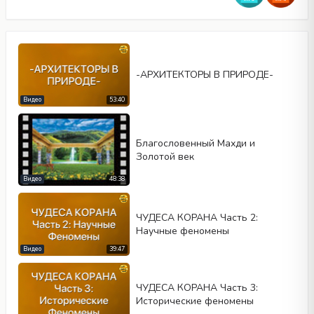
-АРХИТЕКТОРЫ В ПРИРОДЕ-
Видео
53:40
Благословенный Махди и
Золотой век
Тип видео
Видео
48:38
ЧУДЕСА КОРАНА Часть 2:
Автовоспроизведение
Научные феномены
Kontrolleri göster
Видео
39:47
Повтор
Ширина
Высота
ЧУДЕСА КОРАНА Часть 3:
Исторические феномены