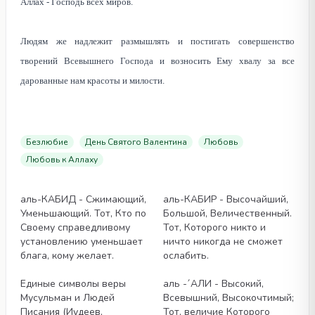
Аллах - Господь всех миров.
Людям же надлежит размышлять и постигать совершенство
творений Всевышнего Господа и возносить Ему хвалу за все
дарованные нам красоты и милости.
Безлюбие
День Святого Валентина
Любовь
Любовь к Аллаху
Статьи
Статьи
аль-КАБИД - Сжимающий,
аль-КАБИР - Высочайший,
Уменьшающий. Тот, Кто по
Большой, Величественный.
Своему справедливому
Тот, Которого никто и
установлению уменьшает
ничто никогда не сможет
блага, кому желает.
ослабить.
Статьи
Статьи
Единые символы веры
аль -´АЛИ - Высокий,
Мусульман и Людей
Всевышний, Высокочтимый;
Писания (Иудеев,
Тот, величие Которого