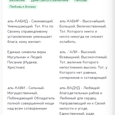
Безлюбие
День Святого Валентина
Любовь
Любовь к Аллаху
Статьи
Статьи
аль-КАБИД - Сжимающий,
аль-КАБИР - Высочайший,
Уменьшающий. Тот, Кто по
Большой, Величественный.
Своему справедливому
Тот, Которого никто и
установлению уменьшает
ничто никогда не сможет
блага, кому желает.
ослабить.
Статьи
Статьи
Единые символы веры
аль -´АЛИ - Высокий,
Мусульман и Людей
Всевышний, Высокочтимый;
Писания (Иудеев,
Тот, величие Которого
Христиан)
непостижимо высоко; Тот, у
Которого нет равных,
соперников и сотоварищей
Статьи
Статьи
аль-КАВИ - Сильный,
аль-ВАДУД - Любящий
Могущественный,
благодетельных рабов и
Побеждающий Обладатель
Любимый для сердец.
полной совершенной мощи
Направляющий их к Своей
над всем сотворенным
милости и угоде,
Единственный, ради