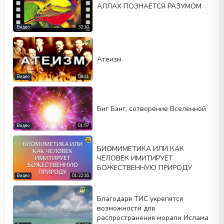
АЛЛАХ ПОЗНАЕТСЯ РАЗУМОМ
Тип видео
Видео
32:10
Автовоспроизведение
Aтеизм
Kontrolleri göster
Видео
04:11
Повтор
Ширина
Высота
Биг Бэнг, сотворение Вселенной
Видео
01:57
БИОМИМЕТИКА ИЛИ КАК
ЧЕЛОВЕК ИМИТИРУЕТ
БОЖЕСТВЕННУЮ ПРИРОДУ
Видео
01:22:16
Благодаря ТИС укрепятся
возможности для
распространения морали Ислама