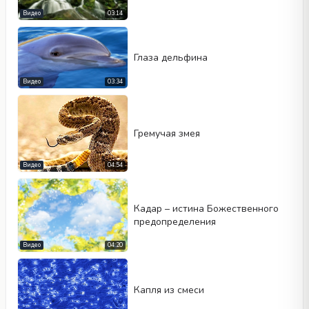
Видео
03:14
Глаза дельфина
Видео
03:34
Гремучая змея
Видео
04:54
Кадар – истина Божественного
предопределения
Видео
04:20
Капля из смеси