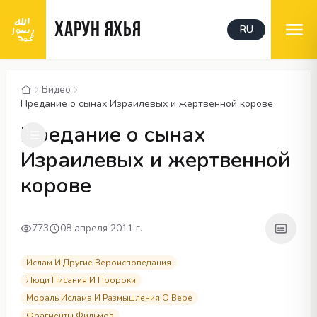
ХАРУН ЯХЬЯ
RU
Видео
Предание о сынах Израилевых и жертвенной корове
00:04
/
04:04
CC
Предание о сынах
Израилевых и жертвенной
корове
773
08 апреля 2011 г.
Ислам И Другие Вероисповедания
Люди Писания И Пророки
Мораль Ислама И Размышления О Вере
Фрагменты Фильмов