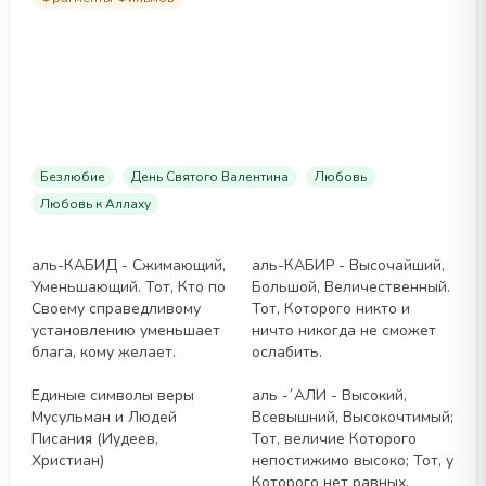
Безлюбие
День Святого Валентина
Любовь
Любовь к Аллаху
Статьи
Статьи
аль-КАБИД - Сжимающий,
аль-КАБИР - Высочайший,
Уменьшающий. Тот, Кто по
Большой, Величественный.
Своему справедливому
Тот, Которого никто и
установлению уменьшает
ничто никогда не сможет
блага, кому желает.
ослабить.
Статьи
Статьи
Единые символы веры
аль -´АЛИ - Высокий,
Мусульман и Людей
Всевышний, Высокочтимый;
Писания (Иудеев,
Тот, величие Которого
Христиан)
непостижимо высоко; Тот, у
Которого нет равных,