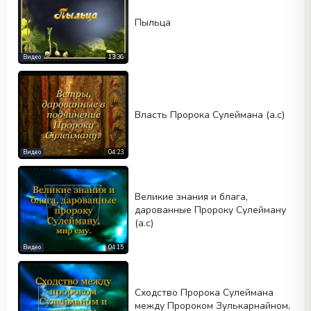
Пыльца
Видео
13:36
Власть Пророка Сулеймана (а.с)
Видео
04:23
Великие знания и блага,
дарованные Пророку Сулейману
(а.с)
Видео
04:15
Сходство Пророка Сулеймана
между Пророком Зулькарнайном,