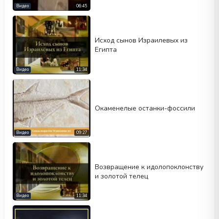
Видео
06:45
Исход сынов Израилевых из
Египта
Видео
11:34
Окаменелые останки-фоссили
Видео
09:27
Возвращение к идолопоклонству
и золотой телец
Видео
11:34