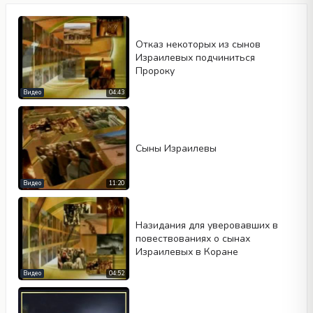
Отказ некоторых из сынов
Израилевых подчиниться
Пророку
Видео
04:43
Тип видео
Сыны Израилевы
Видео
11:20
Автовоспроизведение
Kontrolleri göster
Назидания для уверовавших в
Повтор
повествованиях о сынах
Израилевых в Коране
Ширина
Высота
Видео
04:52