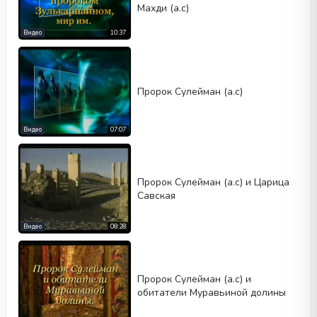
Махди (а.с)
Видео
10:37
Пророк Сулейман (а.с)
Видео
07:07
Пророк Сулейман (а.с) и Царица
Савская
Видео
08:28
Пророк Сулейман (а.с) и
обитатели Муравьиной долины