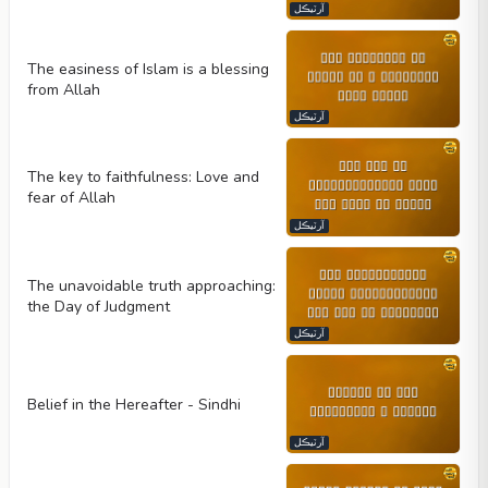
آرٽيڪل
The easiness of Islam is a blessing
from Allah
آرٽيڪل
The key to faithfulness: Love and
fear of Allah
آرٽيڪل
The unavoidable truth approaching:
the Day of Judgment
آرٽيڪل
Belief in the Hereafter - Sindhi
آرٽيڪل