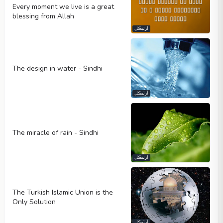
Every moment we live is a great
blessing from Allah
آرٽيڪل
The design in water - Sindhi
آرٽيڪل
The miracle of rain - Sindhi
آرٽيڪل
The Turkish Islamic Union is the
Only Solution
آرٽيڪل