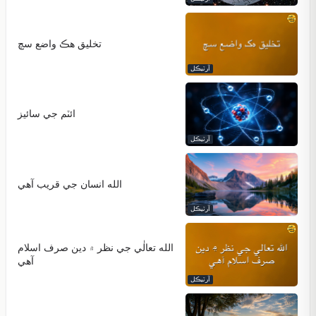
تخليق هڪ واضع سچ
آرٽيڪل
ائٽم جي سائيز
آرٽيڪل
الله انسان جي قريب آهي
آرٽيڪل
الله تعالٰي جي نظر ۾ دين صرف اسلام
آهي
آرٽيڪل