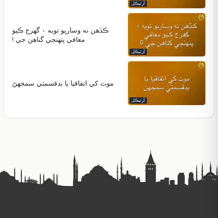
آرٽيڪل
ڪڏهن نه وساريو توبه ۽ گھرج ڪيو
معافي پنهنجي گناهن جي !
آرٽيڪل
موت کي اتفاقيا يا بدقسمتي سمجهڻ
آرٽيڪل