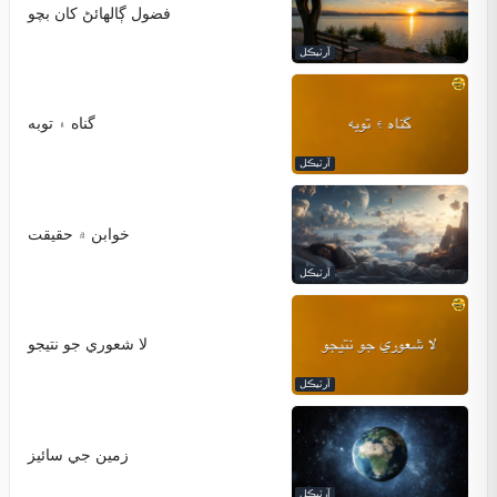
فضول ڳالهائڻ کان بچو
آرٽيڪل
گناه ۽ توبه
آرٽيڪل
خوابن ۾ حقيقت
آرٽيڪل
لا شعوري جو نتيجو
آرٽيڪل
زمين جي سائيز
آرٽيڪل