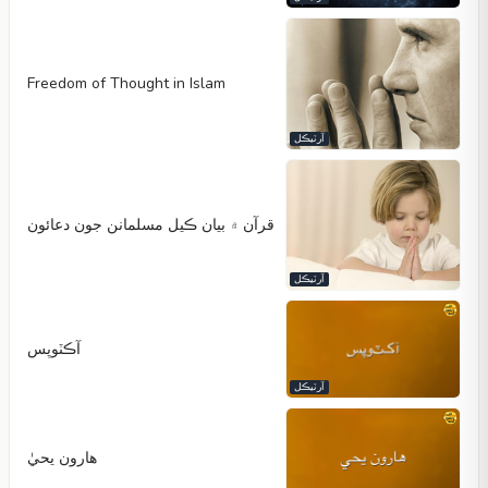
Freedom of Thought in Islam
آرٽيڪل
قرآن ۾ بيان ڪيل مسلمانن جون دعائون
آرٽيڪل
آڪٽوپس
آرٽيڪل
هارون يحيٰ