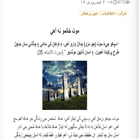
672
٢٠١٨ فيبروري ١٨
قرآن ۾ اخلاقيات ۽ غور و فڪر