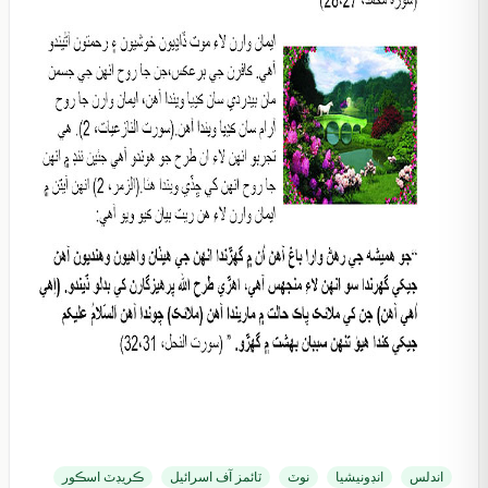
اندلس
انڊونيشيا
نوٽ
ٽائمز آف اسرائيل
ڪريڊٽ اسڪور