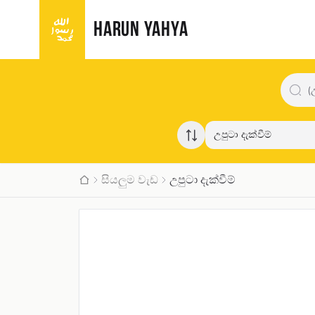
HARUN YAHYA
උපුටා දැක්වීම්
සියලුම වැඩ
උපුටා දැක්වීම්