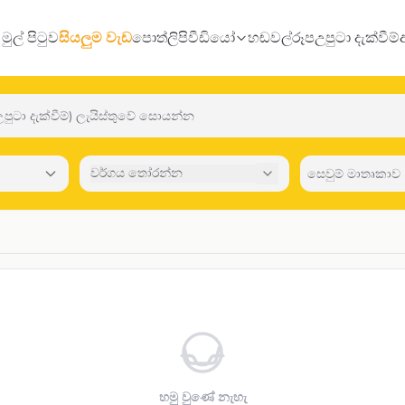
මුල් පිටුව
සියලුම වැඩ
පොත්
ලිපි
වීඩියෝ
හඬවල්
රූප
උපුටා දැක්වීම්
වර්ගය තෝරන්න
හමු වුණේ නැහැ