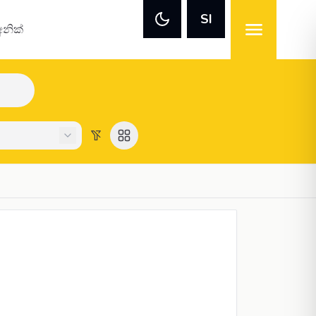
SI
අනික්