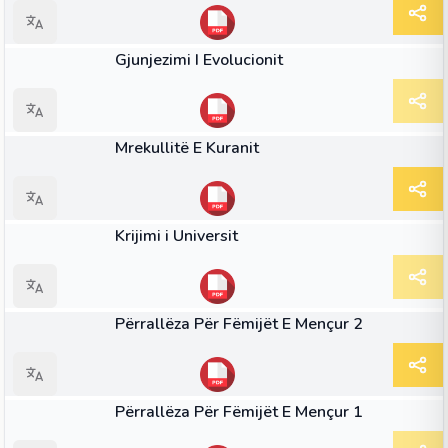
LIBËR
Gjunjezimi I Evolucionit
LIBËR
Mrekullitë E Kuranit
LIBËR
Krijimi i Universit
LIBËR
Përrallëza Për Fëmijët E Mençur 2
LIBËR
Përrallëza Për Fëmijët E Mençur 1