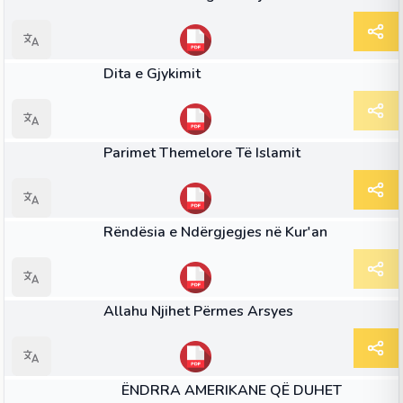
LIBËR
Dita e Gjykimit
LIBËR
Parimet Themelore Të Islamit
LIBËR
Rëndësia e Ndërgjegjes në Kur'an
LIBËR
Allahu Njihet Përmes Arsyes
NENI
ËNDRRA AMERIKANE QË DUHET