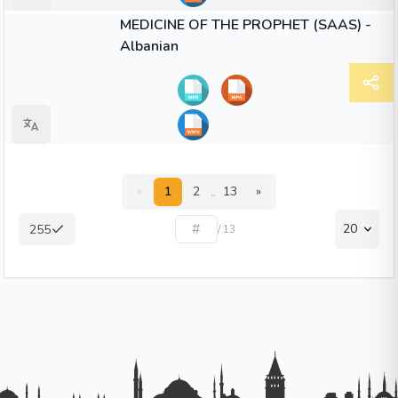
44:58
VIDEO
MEDICINE OF THE PROPHET (SAAS) -
Albanian
..
«
1
2
13
»
20
255
/ 13