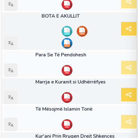
35:37
VIDEO
BOTA E AKULLIT
LIBËR
Para Se Të Pendohesh
LIBËR
Marrja e Kuranit si Udhërrëfyes
LIBËR
Të Mësojmë Islamin Tonë
LIBËR
Kur'ani Prin Rrugen Drejt Shkences