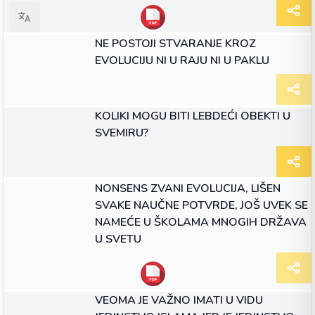
ЧЛАНАК
NE POSTOJI STVARANJE KROZ
EVOLUCIJU NI U RAJU NI U PAKLU
ЧЛАНАК
KOLIKI MOGU BITI LEBDEĆI OBEKTI U
SVEMIRU?
ЧЛАНАК
NONSENS ZVANI EVOLUCIJA, LIŠEN
SVAKE NAUČNE POTVRDE, JOŠ UVEK SE
NAMEĆE U ŠKOLAMA MNOGIH DRŽAVA
U SVETU
ЧЛАНАК
VEOMA JE VAŽNO IMATI U VIDU