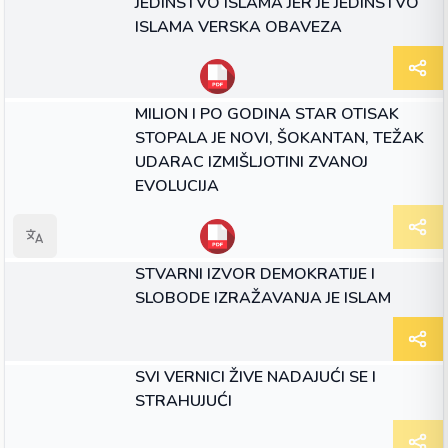
JEDINSTVO ISLAMA JER JE JEDINSTVO
ISLAMA VERSKA OBAVEZA
ЧЛАНАК
MILION I PO GODINA STAR OTISAK
STOPALA JE NOVI, ŠOKANTAN, TEŽAK
UDARAC IZMIŠLJOTINI ZVANOJ
EVOLUCIJA
ЧЛАНАК
STVARNI IZVOR DEMOKRATIJE I
SLOBODE IZRAŽAVANJA JE ISLAM
ЧЛАНАК
SVI VERNICI ŽIVE NADAJUĆI SE I
STRAHUJUĆI