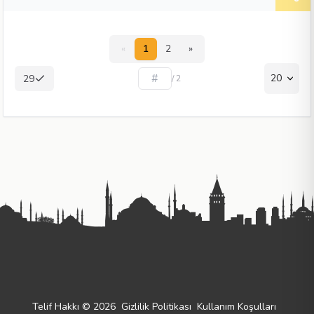
«
1
2
»
20
29
/ 2
Telif Hakkı © 2026
Gizlilik Politikası
Kullanım Koşulları