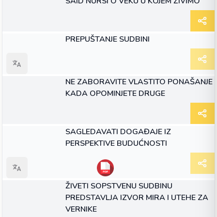
SAID NURSI O VEKU U KOJEM ŽIVIMO
ЧЛАНАК
PREPUŠTANJE SUDBINI
ЧЛАНАК
NE ZABORAVITE VLASTITO PONAŠANJE
KADA OPOMINJETE DRUGE
ЧЛАНАК
SAGLEDAVATI DOGAĐAJE IZ
PERSPEKTIVE BUDUĆNOSTI
ЧЛАНАК
ŽIVETI SOPSTVENU SUDBINU
PREDSTAVLJA IZVOR MIRA I UTEHE ZA
VERNIKE