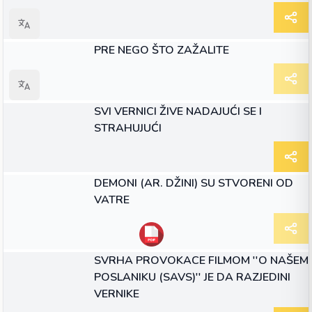
ЧЛАНАК
PRE NEGO ŠTO ZAŽALITE
ЧЛАНАК
SVI VERNICI ŽIVE NADAJUĆI SE I
STRAHUJUĆI
ЧЛАНАК
DEMONI (AR. DŽINI) SU STVORENI OD
VATRE
ЧЛАНАК
SVRHA PROVOKACE FILMOM ''O NAŠEM
POSLANIKU (SAVS)'' JE DA RAZJEDINI
VERNIKE