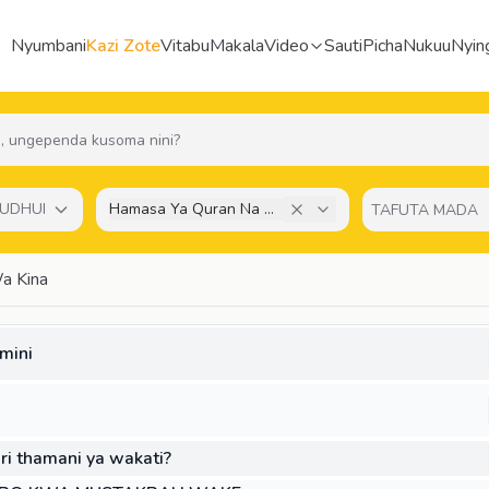
Nyumbani
Kazi Zote
Vitabu
Makala
Video
Sauti
Picha
Nukuu
Nyin
UDHUI
Hamasa Ya Quran Na Ufikiriaji Wa Kina
Wa Kina
mini
ri thamani ya wakati?