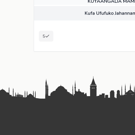
KUYAANGALIA MAM
KITABU
Kufa Ufufuko Jahanna
5