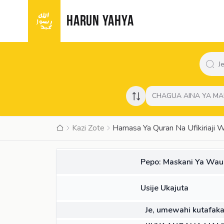
HARUN YAHYA
CHAGUA AINA YA MA
Kazi Zote
Hamasa Ya Quran Na Ufikiriaji 
KITABU
Pepo: Maskani Ya Wau
KITABU
Usije Ukajuta
KIFUNGU
Je, umewahi kutafaka
KIFUNGU