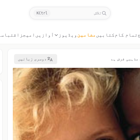
تلاش
K
Ctrl
تمام کام
کتابیں
مضامین
ویڈیوز
آوازیں
امیجز
اقتباسا
مذہبی فرض ہے
دوسری زبانیں