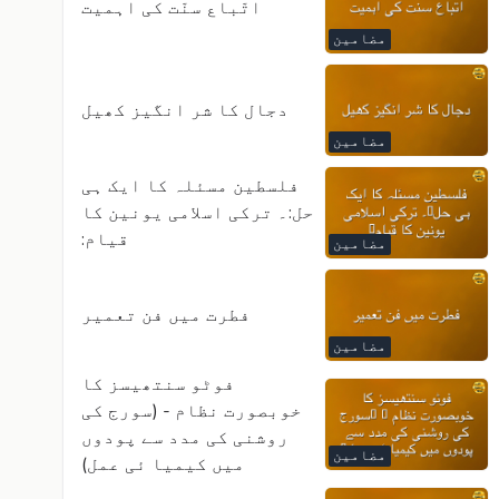
اتّباع سنّت کی اہمیت
مضامین
دجال کا شر انگیز کھیل
مضامین
فلسطین مسئلہ کا ایک ہی
حل:۔ ترکی اسلامی یونین کا
قیام:
مضامین
فطرت میں فن تعمیر
مضامین
فوٹو سنتھیسز کا
خوبصورت نظام - (سورج کی
روشنی کی مدد سے پودوں
مضامین
میں کیمیا ئی عمل)