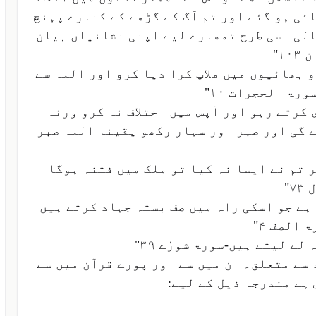
ئی ہو گئے اور تم آگ کے گڑھے کے کنارے پہنچ
الی اسی طرح تمھارے لیے اپنی نشانیاں بیان
۱"
 بھائیوں میں ملاپ کرا دیا کرو اور اللہ سے
رۃ الحجرات ۱۰"
کرتے رہو اور آپس میں اختلاف نہ کرو ورنہ
ے گی اور صبر اور سہار رکھو یقینا اللہ صبر
 تم نے ایسا نہ کیا تو ملک میں فتنہ ہوگا
"
ہے جو اسکی راہ میں صف بستہ جہاد کرتے ہیں
الصف ۴"
ے لیتے ہیں-سورۃ شورٰے ۳۹"
سے متعلق۔ ان میں سے اور پورے قرآن میں سے
 ہے مندرجہ ذیل کے لیے: