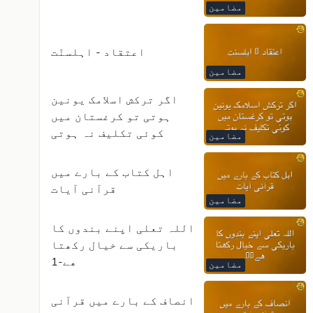
مضامین
اعتقاد - اہلسنّت
مضامین
اگر ترکش اسلامک یونین
ہوتی تو کرغستان میں
کوئی تکلیف نہ ہوتی
مضامین
اہل کتاب کے بارے میں
قرآنی آیات
مضامین
اللہ تعلی اپنے بندوں کا
باریکی سے خیال رکھتا
ھے-1
مضامین
انصاف کے بارے میں قرآنی