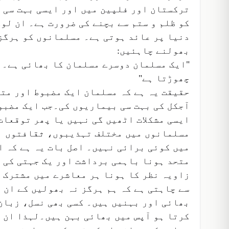
ترکستان اور فلپین میں اور ایسی بہت سی د
کو ظلم و ستم سے بچنے کی ضرورت ہے۔ ان لوگ
دنیا پر عائد ہوتی ہے۔ مسلمانوں کو ہرگز 
بھولنے چاہئیں:
"ایک مسلمان دوسرے مسلمان کا بھائی ہے۔ و
چھوڑتا ہے"
حقیقت یہ ہے کہ مسلمان ایک مضبوط اور متح
آجکل کی بہت سی بیماریوں کی۔جب ایک مضبوط 
ایسی مشکلات اٹھیں گی نہیں یا پھر توقعات
مسلمانوں میں مختلف تہذیبوں، ثقافتوں او
میں کوئی برائی نہیں۔ اصل بات یہ ہے کہ ا
متحد ہونا باہمی برداشت اور یک جہتی کی 
زاویہ نظر کا ہونا ہر معاشرے میں مشترک ہ
سے چاہتی ہے کہ ہم ہرگز نہ بھولیں کے ان 
بھائی اور بہنیں ہیں۔ کسی بھی نسل، زبان 
کرتا ہو آپس میں بھائی بہن ہیں۔لہذا ان ا