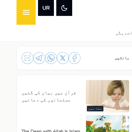
UR
ت
دیگر
بانٹیں
قرآن میں بیان کی گئیں
مسلمانوں کی دعائیں
مضامین
The Deen with Allah Is Islam