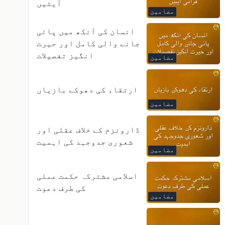
آیتیں
مضامین
انسان کی آنکھ میں پائی
جانے والی کامل اور حیرت
انگیز تفصیلات
مضامین
ارتقاء کی دھوکے بازیاں
مضامین
ڈارونزم کے خلاف عقلی اور
شعوری جدوجہد کی اہمیت
مضامین
اسلامی مشترکہ حکمت عملی
کی طرف دعوت
مضامین