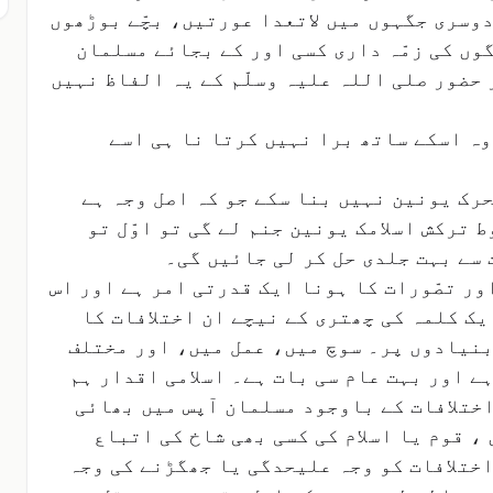
وسری جگہوں میں لاتعدا عورتیں، بچّے بوڑھوں
وں کی زمّہ داری کسی اور کے بجائے مسلمان
حضور صلی اللہ علیہ وسلّم کے یہ الفاظ نہیں
ہ اسکے ساتھ برا نہیں کرتا نا ہی اسے
رک یونین نہیں بنا سکے جو کہ اصل وجہ ہے
ترکش اسلامک یونین جنم لے گی تو اوّل تو
 سے بہت جلدی حل کر لی جائیں گی۔
ر تصّورات کا ہونا ایک قدرتی امر ہے اور اس
یک کلمہ کی چھتری کے نیچے ان اختلافات کا
بنیادوں پر۔ سوچ میں، عمل میں، اور مختلف
ے اور بہت عام سی بات ہے۔ اسلامی اقدار ہم
اختلافات کے باوجود مسلمان آپس میں بھائی
، قوم یا اسلام کی کسی بھی شاخ کی اتباع
ختلافات کو وجہ علیحدگی یا جھگڑنے کی وجہ