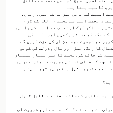
یہ غلط نظریہ سوچ کو اصل مقصد سے منتقل
یری کا سبب بنتا ہے۔
ہت اہمیت کے حامل ہیں نا کہ نسل، زبان،
یان محبت اللہ سے محبت ، اللہ کے ڈر ،
تی ہے۔ اگر لوگ اپنے آپ کو اللہ کی راہ پر
ہ کے حکم کو مدنظر رکھیں اور اللہ کی
ریں تو دوسرے مومنین ان کی عزت کریں گے
ھال کا رنگ، نسل اور مال ودولت کی کوئی
نہیں کی جائے گی۔محبت کا یہی معیار مسلمان
ئے جو کہ خالص قرآنی بصیرت کے بنیادوں پر
و انکو مندرجہ ذیل باتوں پر توجہ دینی
 ہے؟
رے مسلمانوں کے ساتھ اختلافات قابل قبول
واب دے وہ جانے گا کہ سب سے اہم ضرورت اس