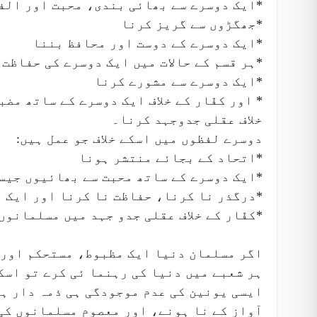
*ایک دوسرے سے بھائی بندی، محبت اور الف
*جھگڑوں سے گریز کرنا
*ایک دوسرے کے دوست اور محافظ بننا
*ہر قسم کے حالات میں ایک دوسرے کی حفاظت
*ایک دوسرے سے مشورے کرنا
* اور کفّار کے خلاف ایک دوسرے کے ساتھ مض
خلاف عقلی جدوجہد کرنا۔
دوسرے لفظوں میں اسکے خلاف جو عمل ہیں:
*اتحاد کے بجائے منتشر ہونا
*ایک دوسرے کے ساتھ محبت سے بھائیوں جیس
*درگذر نا کرنا، حفاظت نا کرنا اور ایک 
*کفّار کے خلاف عقلی جدو جہد میں مسلمانوں
اگر مسلمان دنیا ایک مظبوط، مستحکم اور 
ہر شعبے میں دنیا کی رہنما ئی کرے تو اسک
ایسی یونین کی عدم موجودگی ہی ذمہ دار ہ
آواز کے نا ہونے، اور معصوم مسلمانوں کی