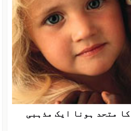
کا متحد ہونا ایک مذہبی