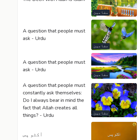
مضامین
A question that people must
ask - Urdu
مضامین
A question that people must
ask - Urdu
مضامین
A question that people must
constantly ask themselves:
Do I always bear in mind the
fact that Allah creates all
مضامین
things? - Urdu
آکٹو پس