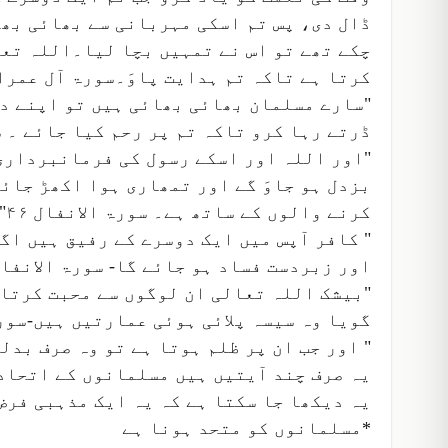
ڈال دی، پس تم اسکی مہربانی سے بھائی بھا
چکے تھے تو اس نے تمہیں بچا لیا۔اللہ تع
کرتا ہے تاکہ تم ہدایت پاوَ۔سورۃ آل عمران ۰۳
"سارے مسلمان بھائی بھائی ہیں تو اپنے دو
ڈرتے رہا کرو تاکہ تم پر رحم کیا جائے ۔ سو
"اور اللہ اور اسکے رسول کی فرمانبرداری 
بزدل ہو جاوَ گے اور تمھاری ہوا اکھڑ جائ
کرنے والوں کے ساتھ ہے۔ سورۃ الانفال ۴۶"
" کافر آپس میں ایک دوسرے کے رفیق ہیں اگر
اور زبردست فساد ہو جائے گا- سورۃ الانفال ۷۳
"بیشک اللہ تعالی ان لوگوں سے محبت کرتا 
گویا وہ سیسہ پلائی ہوئی عمارتیں ہیں-سورۃ 
" اور جب ان پر ظلم ہوتا ہے تو وہ صرف بدلہ ل
یہ صرف چند آیتیں ہیں مسلمانوں کے اتحاد 
یہ دیکھا جا سکتا ہے کہ یہ ایک مذہبی فرض
*مسلمانوں کو متحد ہونا ہے