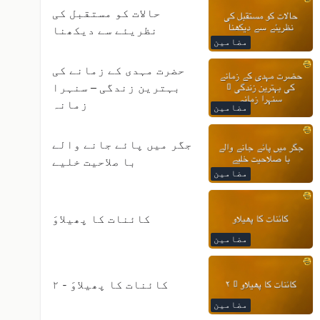
حالات کو مستقبل کی
نظریئے سے دیکھنا
مضامین
حضرت مہدی کے زمانے کی
بہترین زندگی – سنہرا
زمانہ
مضامین
جگر میں پائے جانے والے
با صلاحیت خلیے
مضامین
کائنات کا پھیلاوَ
مضامین
کائنات کا پھیلاوَ - ۲
مضامین