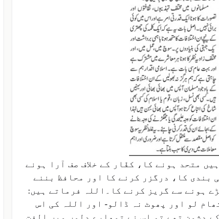
ں متحد ہونے کا، کفّار کے خلاف صف آرا ہونے
 بندی کا، درگزر کرنے کا اور محافظ بننے
ڑے ہونے سے گریز کرنے کا۔اللہ فرماتے ہیں:
ھام لو اور پھوٹ نہ ڈالو- اور اللہ کی اس
کے دشمن تھے تو اس نے تمھارے دلوں میں الفت