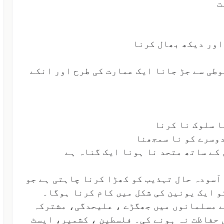
ت
 اور دیکھ بھال کرنا
بوطی سے جڑ جانا ایک عمارت کی طرح اور انکے
ا سلوک نا کرنا
دوسرے کو نا سمجھنا
 کے ساتھ متحد نا ہونا ایک گناہ ہے
آسودہ حال تہذیب کو کھڑا کرنا چاہتی ہے جو
و ایک یونین کی شکل میں کام کرنا ہوگا۔
ے مسلمانوں میں جھگڑے ، علیحدگی، مشترکہ
 حفاظت نہ ہونے کی۔ فلسطین ، کشمیر، ایسٹ