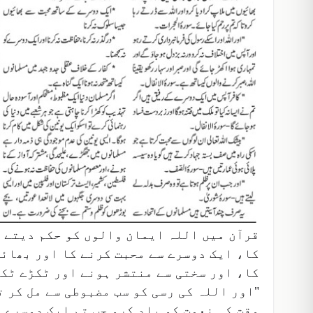
قرآن میں اللہ ایمان والوں کو حکم دیتے ہی
کا، ایک دوسرے سے محبت کرنے کا اور بھائی
کا، اور سختی سے منتشر ہونے اور ٹکڑے ٹک
"اور اللہ کی رسی کو سب مضبوطی سے مل کر ت
وقت کی نعمت کو یاد کرو جب تم ایک دوسرے 