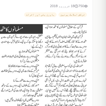
750
18 فروری، 2018
ترکش اسلامک یونین
ہاورن یحٰی اور اثرات