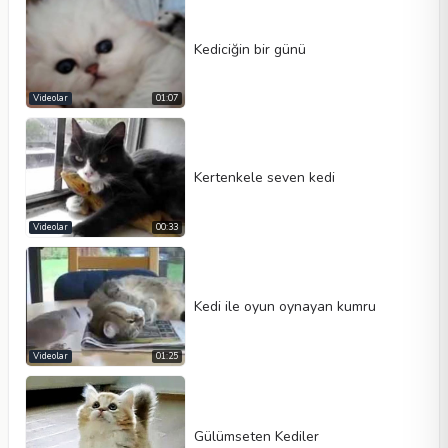
Kediciğin bir günü
Videolar
01:07
Video tipi
Kertenkele seven kedi
Videolar
00:33
Otomatik oynat
Kontrolleri göster
Döngü
Kedi ile oyun oynayan kumru
Genişlik
Yükseklik
Videolar
01:25
Gülümseten Kediler