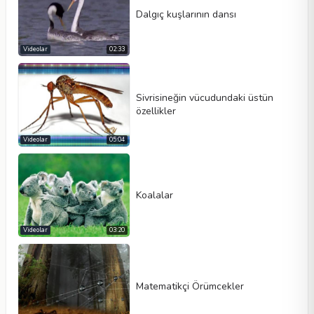
Dalgıç kuşlarının dansı
Videolar
02:33
Sivrisineğin vücudundaki üstün
özellikler
Videolar
05:04
Koalalar
Videolar
03:20
Matematikçi Örümcekler