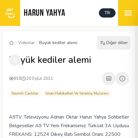
HARUN YAHYA
TR
Videolar
Büyük kediler alemi
Diğer diller
00:04
/
02:48
CC
480P
Büyük kediler alemi
818
20 Eylül 2011
Sevimli Canlılar
İman Hakikatleri Ve Yaratılış Mucizesi
A9TV Televizyonu Adnan Oktar Harun Yahya Sohbetler
Belgeseller A9 TV Yeni Frekansımız: Türksat 3A Uydusu
FREKANS: 12524 Dikey Batı Sembol Oranı: 22500