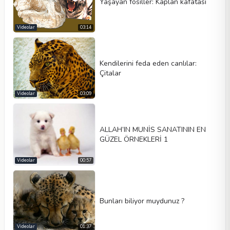
Yaşayan fosiller: Kaplan kafatası
Videolar
03:14
Kendilerini feda eden canlılar:
Çitalar
Videolar
03:09
ALLAH’IN MUNİS SANATININ EN
GÜZEL ÖRNEKLERİ 1
Videolar
00:57
Bunları biliyor muydunuz ?
Videolar
01:37