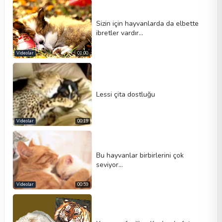
Sizin için hayvanlarda da elbette
ibretler vardır...
Videolar
01:00
Lessi çita dostluğu
Videolar
00:19
Bu hayvanlar birbirlerini çok
seviyor…
Videolar
00:59