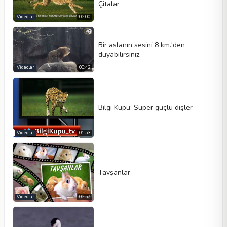
Çitalar
Videolar
02:00
Bir aslanın sesini 8 km.'den
duyabilirsiniz.
Videolar
00:42
Bilgi Küpü: Süper güçlü dişler
Videolar
01:53
Tavşanlar
Videolar
02:57