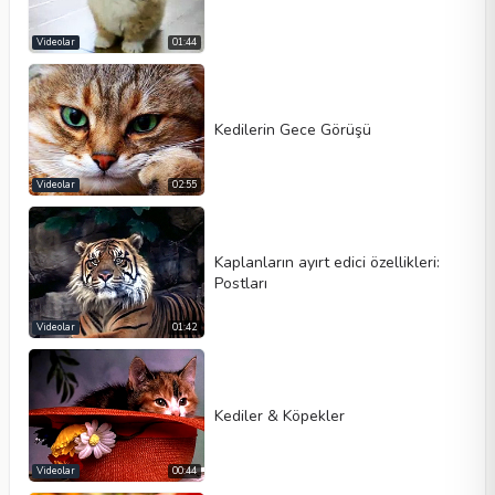
Videolar
01:44
Kedilerin Gece Görüşü
Videolar
02:55
Kaplanların ayırt edici özellikleri:
Postları
Videolar
01:42
Kediler & Köpekler
Videolar
00:44