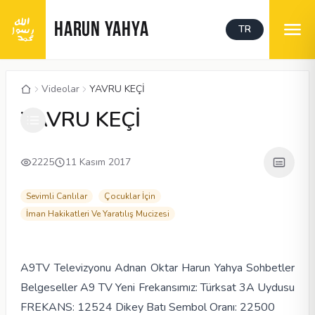
HARUN YAHYA
TR
Videolar
YAVRU KEÇİ
00:03
/
00:33
CC
YAVRU KEÇİ
2225
11 Kasım 2017
Sevimli Canlılar
Çocuklar İçin
İman Hakikatleri Ve Yaratılış Mucizesi
A9TV Televizyonu Adnan Oktar Harun Yahya Sohbetler
Belgeseller A9 TV Yeni Frekansımız: Türksat 3A Uydusu
FREKANS: 12524 Dikey Batı Sembol Oranı: 22500