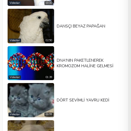
Videolar
00:00
DANSÇI BEYAZ PAPAĞAN
Videolar
02:50
DNA'NIN PAKETLENEREK
KROMOZOM HALİNE GELMESİ
Videolar
01:39
DÖRT SEVİMLİ YAVRU KEDİ
Videolar
00:59