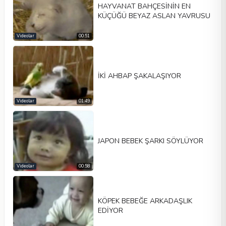
HAYVANAT BAHÇESİNİN EN
KÜÇÜĞÜ BEYAZ ASLAN YAVRUSU
Videolar
00:51
İKİ AHBAP ŞAKALAŞIYOR
Videolar
01:49
JAPON BEBEK ŞARKI SÖYLÜYOR
Videolar
00:58
KÖPEK BEBEĞE ARKADAŞLIK
EDİYOR