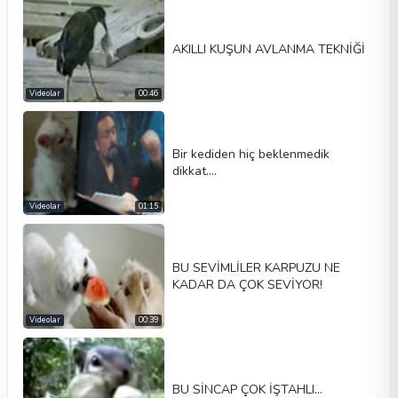
AKILLI KUŞUN AVLANMA TEKNİĞİ
Videolar
00:46
Bir kediden hiç beklenmedik
dikkat….
Videolar
01:15
BU SEVİMLİLER KARPUZU NE
KADAR DA ÇOK SEVİYOR!
Videolar
00:39
BU SİNCAP ÇOK İŞTAHLI...