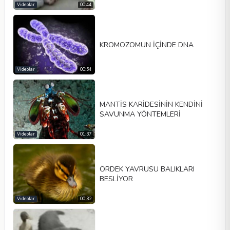
Videolar
00:44
KROMOZOMUN İÇİNDE DNA
Videolar
00:54
MANTİS KARİDESİNİN KENDİNİ
SAVUNMA YÖNTEMLERİ
Videolar
01:37
ÖRDEK YAVRUSU BALIKLARI
BESLİYOR
Videolar
00:32