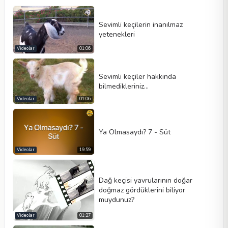
Sevimli keçilerin inanılmaz
yetenekleri
Videolar
01:06
Sevimli keçiler hakkında
bilmedikleriniz...
Video tipi
Videolar
01:06
Ya Olmasaydı? 7 - Süt
Otomatik oynat
Kontrolleri göster
Videolar
19:59
Döngü
Genişlik
Yükseklik
Dağ keçisi yavrularının doğar
doğmaz gördüklerini biliyor
muydunuz?
Videolar
01:27