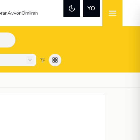
YO
ran
Avvon
Omiiran