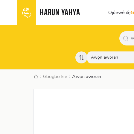
HARUN YAHYA
Ojúewé ilẹ̀
G
Awọn aworan
Gbogbo Ise
Awọn aworan