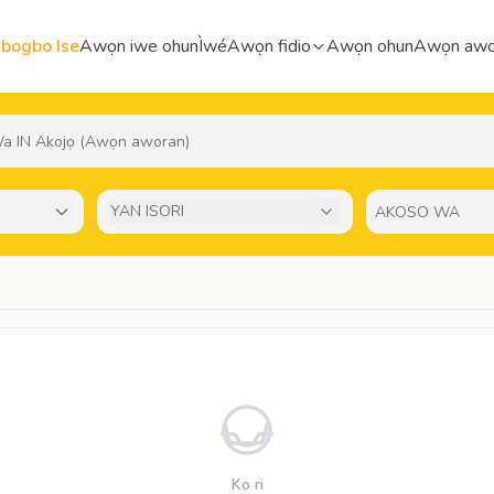
bogbo Ise
Awọn iwe ohun
Ìwé
Awọn fidio
Awọn ohun
Awọn awo
YAN ISORI
Ko ri