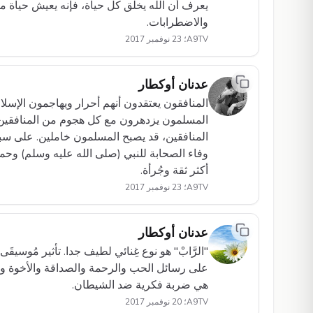
يعرف أن الله يخلق كل حياة، فإنه يعيش حياة م
والاضطرابات.
A9TV؛ 23 نوفمبر 2017
عدنان أوكطار
المنافقون يعتقدون أنهم أحرار ويهاجمون الإسلام
المسلمون يزدهرون مع كل هجوم من المنافقين.
المنافقين، قد يصبح المسلمون خاملين. على سبيل
وفاء الصحابة للنبي (صلى الله عليه وسلم) وحم
أكثر ثقة وجُرأة.
A9TV؛ 23 نوفمبر 2017
عدنان أوكطار
"الرَّابْ" هو نوع غِنائي لطيف جدا. تأثير مُوسيق
على رسائل الحب والرحمة والصداقة والأخوة وال
هي ضربة فكرية ضد الشيطان.
A9TV؛ 20 نوفمبر 2017