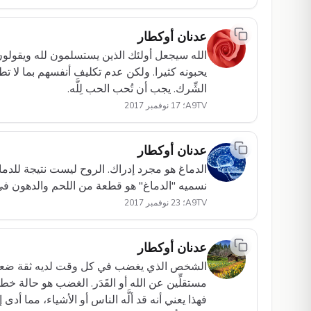
عدنان أوكطار
الله سيجعل أولئك الذين يستسلمون لله ويقولون 
يحبونه كثيرا. ولكن عدم تكليف أنفسهم بما لا ت
الشِّرك. يجب أن تُحب الحب لِلَّه.
A9TV؛ 17 نوفمبر 2017
عدنان أوكطار
الدماغ هو مجرد إدراك. الروح ليست نتيجة للدما
نسميه "الدماغ" هو قطعة من اللحم والدهون في
A9TV؛ 23 نوفمبر 2017
عدنان أوكطار
الشخص الذي يغضب في كل وقت لديه ثقة ضعيفة ج
مستقلِّين عن الله أو القَدَر. الغضب هو حالة خ
فهذا يعني أنه قد ألَّه الناس أو الأشياء، مما أ