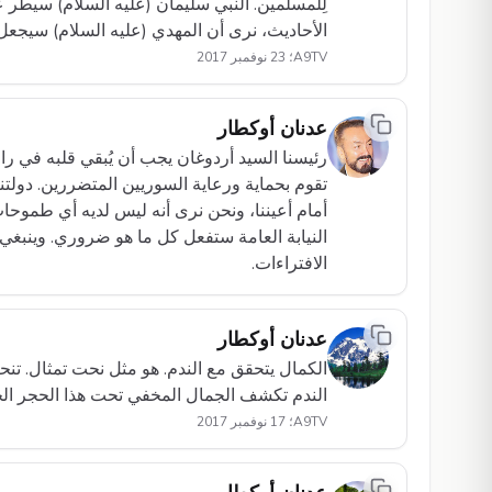
لِلمسلمين. النبي سليمان (عليه السلام) سيطر 
الأحاديث، نرى أن المهدي (عليه السلام) سيجعل 
A9TV؛ 23 نوفمبر 2017
عدنان أوكطار
تقوم بحماية ورعاية السوريين المتضررين. دولت
أمام أعيننا، ونحن نرى أنه ليس لديه أي طموحات
النيابة العامة ستفعل كل ما هو ضروري. وينبغ
الافتراءات.
عدنان أوكطار
الكمال يتحقق مع الندم. هو مثل نحت تمثال. تن
الندم تكشف الجمال المخفي تحت هذا الحجر الخ
A9TV؛ 17 نوفمبر 2017