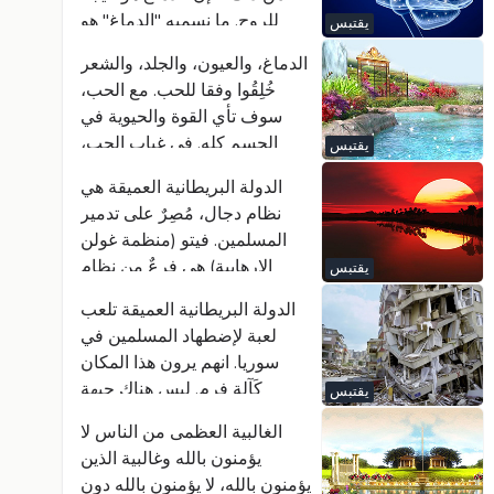
فإنه سيكون خسارة شنيعة لهذا
لِلروح. ما نسميه "الدماغ" هو
يقتبس
الشخص. ولا ينبغي التغاضي عن
قطعة من اللحم والدهون في
أيٍ من هذه الإلهامات الإلهية.
الدماغ، والعيون، والجلد، والشعر
محل الجزار. كل شيء هو روح
أولئك الذين ينجحون في ذلك،
خُلِقُوا وفقا للحب. مع الحب،
الله.
سيفوزون بكل شيء.
سوف تأي القوة والحيوية في
الجسم كله. في غياب الحب،
يقتبس
جميع الخلايا تصبح سرطانية. وبما
الدولة البريطانية العميقة هي
أن جميع الخلايا يتم خلقها وفقا
نظام دجال، مُصِرٌ على تدمير
للحب، فعندما لا تجد الحب، فإنها
المسلمين. فيتو (منظمة غولن
-بمعنى آخرـ تبدأ في الانتحار.
الإرهابية) هي فرعٌ من نظام
يقتبس
غياب الحب يسبب انهيار جسم
الدجال.
الإنسان بسرعة كبيرة.
الدولة البريطانية العميقة تلعب
لعبة لإضطهاد المسلمين في
سوريا. انهم يرون هذا المكان
كَآلة فرم. ليس هناك جبهة
يقتبس
محددة. ليس هناك سوى ذبح
الغالبية العظمى من الناس لا
لِلمسلمين. قول أن اللاجئين
يؤمنون بالله وغالبية الذين
السوريين ينبغي أن يعودوا إلى
يؤمنون بالله، لا يؤمنون بالله دون