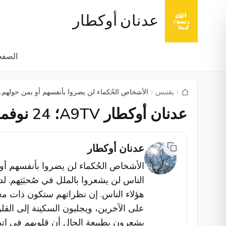
عدنان أوكطار
الصفح
يقتبس
الأشخاص الحُكماء لن يضروا بأنفسهم أو بمن حولهم. م
عدنان أوكطار A9TV؛ 24 نوفمبر 2017
عدنان أوكطار
الأشخاص الحُكماء لن يضروا بأنفسهم أو 
الناس لن يشعروا بالملل في صُحبَتِهم. 
هؤلاء الناس. إن نظراتهم ستكون ذات مغزى
على الآخرين، ويجلبون السكينة إلى القل
يشعرون بطبيعة الحال أن قلوبهم في اتصا