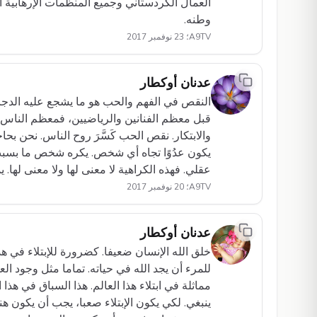
العمال الكردستاني وجميع المنظمات الإرهابية
وطنه.
A9TV؛ 23 نوفمبر 2017
عدنان أوكطار
النقص في الفهم والحب هو ما يشجع عليه الدجا
قبل معظم الفنانين والرياضيين، فمعظم الناس 
والابتكار. نقص الحب كَسَّرَ روح الناس. نحن بح
يكون عدُوًا تجاه أي شخص. يكره شخص ما بسبب
عقلي. فهذه الكراهية لا معنى لها ولا معنى لها. 
A9TV؛ 20 نوفمبر 2017
عدنان أوكطار
خلق الله الإنسان ضعيفا. كضرورة للإبتلاء في ه
للمرء أن يجد الله في حياته. تماما مثل وجود ا
مماثلة في ابتلاء هذا العالم. هذا السباق في هذا 
ينبغي. لكي يكون الإبتلاء صعبا، يجب أن يكون 