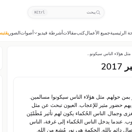
يبحث
K
Ctrl
ة الرئيسية
جميع الأعمال
كتب
مقالات
أشرطة فيديو
أصوات
الصور
يقتب
ثل هؤلاء الناس سيكونو...
بمن حولهم. مثل هؤلاء الناس سيكونوا مسالمين.
لديهم حضور مثير للإعجاب. العيون تبحث عن مثل
 وجمال. الناس الحُكماء يكون لهم تأثير مُطَمْئِن
وب. عندما يدخل الناس الحُكماء إلى غرفة، الناس
ل دائم بالله. الحكمة هي نور مُشع من الله.