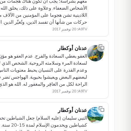
معهم بشراسة؛ يجب أن تكون هناك هجمات من ال
الأشخاص الضعفاء. وعلاوة على ذلك، يخلق الله 
اللادينية تشن هجوما على المؤمنين من الآلاف م
حركات من شأنها أن تفسد الدين، وتُغيِّر الدين. 
A9TV؛ 20 نوفمبر 2017
عدنان أوكطار
العفو يعطي السعادة والفرح. عدم العفو هو مؤذٍ 
لسعادة المرء وسلامته الروحية. الشخص الذي لا 
وعدم القدرة على النسيان يحبط معنويات الناس. 
لبعضهم البعض ويعيشوا بحيوية. الهواجس تضر فق
الراحة لكل من الغافِر والمغفور له. الله هو الذي
A9TV؛ 20 نوفمبر 2017
عدنان أوكطار
النبي سليمان (عليه السلام) جعل الشياطين تخدم 
كشياطين و