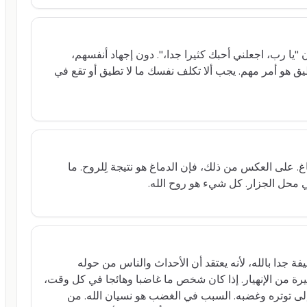
"يا رب، اجعلني أحبك كثيرا جدا،". دون إجهاد أنفسهم،
طيق هو أمر مهم. يجب ألا تكلف نفسك ما لا تطيق أو تقع في
غ. على العكس من ذلك، فإن الدماغ هو نتيجة لِلروح. ما
 محل الجزار. كل شيء هو روح الله.
دا بالله، لأنه يعتقد أن الأحداث والناس من حوله
طيرة من الإنهيار. إذا كان شخص ما غاضبا وهائجا في كل وقت،
دى إلى توتره وغضبه. السبب في الغضب هو نسيان الله. من