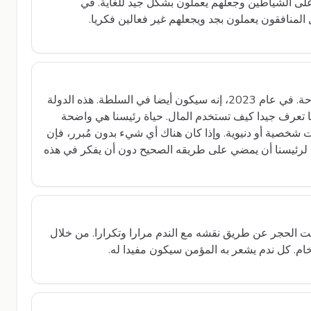
على الشياطين وجعلهم يعملون بشكل جيد للغاية. في
المنافقون يعملون بجد ويجعلهم غير فعالين فكريا.
رئيسنا السيد أردوغان يجب أن يُبقي قلبه في راحة. في عام 2023، إنه سيكون أيضا في السلطة. هذه الدولة
نا تعرف جيدا كيف تستخدم المال. حياة رئيسنا هي واضحة
 شخصية أو دنيوية. وإذا كان هناك أي شيء بدون مُبرر، فإن
ي لرئيسنا أن يمضي على طريقه الصحيح دون أن يفكر في هذه
حت الحجر عن طريق نقشه مع الندم مرارا وتكرارا. من خلال
ام. كل ندم يشعر به المؤمن سيكون مفيدا له.