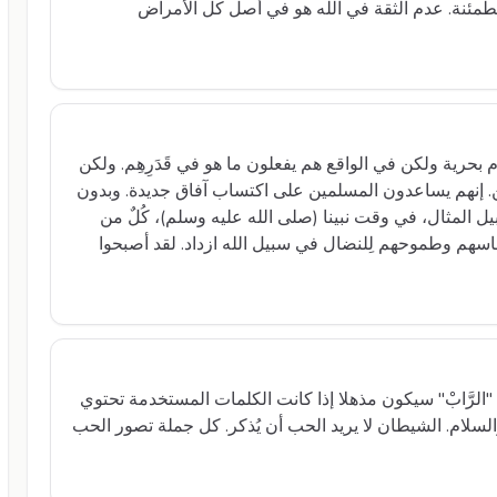
طمئنة. عدم الثقة في الله هو في أصل كل الأمراض
 بحرية ولكن في الواقع هم يفعلون ما هو في قَدَرِهِم. ولكن
 إنهم يساعدون المسلمين على اكتساب آفاق جديدة. وبدون
 المثال، في وقت نبينا (صلى الله عليه وسلم)، كُلٌ من
اسهم وطموحهم لِلنضال في سبيل الله ازداد. لقد أصبحوا
َى "الرَّابْ" سيكون مذهلا إذا كانت الكلمات المستخدمة تحتوي
سلام. الشيطان لا يريد الحب أن يُذكر. كل جملة تصور الحب