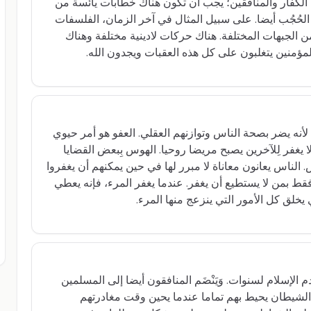
كفار والمنافقين؛ يجب أن تكون هناك خطابات يائسة من
الحُجُب أيضا. على سبيل المثال في آخر الزمان، الفلسفات
ن الجبهات المختلفة. هناك حركات لادينية مختلفة وهناك
المؤمنين يتغلبون على كل هذه العقبات ويجدون الله.
لأنه يضر بصحة الناس وتوازنهم العقلي. العفو هو أمر حيوي
يغفر لِلآخرين يصبح مريضا روحيا. الهوس بِبعض القضايا
الناس يعانون معاناة لا مبرر لها في حين يمكنهم أن يغفروا
ط بمن لا يستطيع أن يغفر. عندما يغفر المرء، فإنه يعطي
 يخلق كل الأمور التي ينزعج منها المرء.
الإسلام لسنوات. وَيَنْضَم المنافقون أيضا إلى المسلمين
يخدمون الإسلام لمدة 15-20 سنة. الشيطان يحيط بهم تماما عندما يحين وقت مغادرتهم