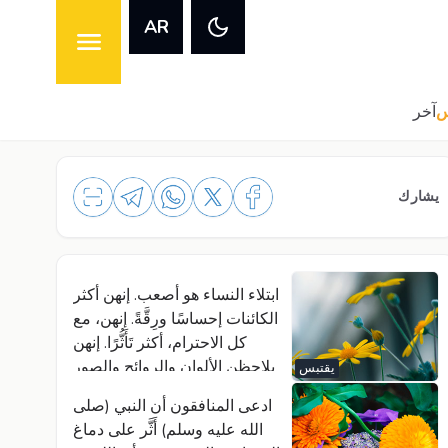
AR
س
آخر
يشارك
ابتلاء النساء هو أصعب. إنهن أكثر
الكائنات إحساسًا ورِقَّةً. إنهن، مع
كل الاحترام، أكثر تَأَثُّرًا. إنهن
يلاحظن الألوان والروائح والصور
يقتبس
بِكل تفاصيلها. وبما أن الأشخاص
ادعى المنافقون أن النبي (صلى
الذين يحاولون قمعهن أكثر عددا،
الله عليه وسلم) أَثَّر على دماغ
فإن ابتلاءهن هو أصعب.