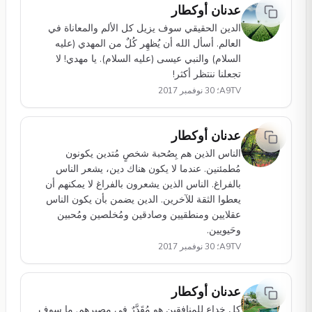
عدنان أوكطار
الدين الحقيقي سوف يزيل كل الألم والمعاناة في
العالم. أسأل الله أن يُظهِر كُلٌ من المهدي (عليه
السلام) والنبي عيسى (عليه السلام). يا مهدي! لا
تجعلنا ننتظر أكثر!
A9TV؛ 30 نوفمبر 2017
عدنان أوكطار
الناس الذين هم بِصُحبة شخصٍ مُتدين يكونون
مُطمئنين. عندما لا يكون هناك دين، يشعر الناس
بالفراغ. الناس الذين يشعرون بالفراغ لا يمكنهم أن
يعطوا الثقة للآخرين. الدين يضمن بأن يكون الناس
عقلايين ومنطقيين وصادقين ومُخلصين ومُحبين
وحَيويين.
A9TV؛ 30 نوفمبر 2017
عدنان أوكطار
كل خِداعٍ لِلمنافقين هو مُقَدَّرٌ في مصيرهم. ما سوف