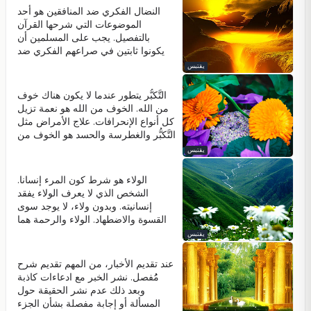
ومُخلصين ومُحبين وحَيويين.
النضال الفكري ضد المنافقين هو أحد
الموضوعات التي شرحها القرآن
بالتفصيل. يجب على المسلمين أن
يكونوا ثابتين في صراعهم الفكري ضد
المنافقين. إنه عمل جيد ذو قيمة عالية
يقتبس
عند الله.
التَّكبُّر يتطور عندما لا يكون هناك خوف
من الله. الخوف من الله هو نعمة تزيل
كل أنواع الإنحرافات. علاج الأمراض مثل
التَّكبُّر والغطرسة والحسد هو الخوف من
الله. هذه الأمراض تقضي على الحب.
يقتبس
مصدر الحب والجمال هو الخوف من
الله.
الولاء هو شرط كون المرء إنسانا.
الشخص الذي لا يعرف الولاء يفقد
إنسانيته. وبدون ولاء، لا يوجد سوى
القسوة والاضطهاد. الولاء والرحمة هما
جمال مذهل في الناس. عندما يفتقر
يقتبس
المرء إلى أي واحد من هذه، فإنه
سيموت ويفقد كل معنى إنسانيته.
عند تقديم الأخبار، من المهم تقديم شرح
مُُفصل. نشر الخبر مع ادعاءات كاذبة
وبعد ذلك عدم نشر الحقيقة حول
المسألة أو إجابة مفصلة بشأن الجزء