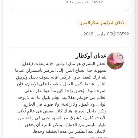
A9TV؛ 01 ديسمبر 2017
الأخلاق القرآنية والتفكّر العميق
985
05 مارس 2018
عدنان أوكطار
العقل البشري هو مثل الزئبق، فإنه ينفلت (يغفل)
بسهولة جدا. يحتاج المرء إلى التركيز باستمرار. عندما
يتم ترك العقل بدون تركيز، فإنه سوف يَغفل ويُرهِق
الناس. عندما يكون العقل مظبوطا على الإيمان، فإن
المرء سوف يُحقق راحةً كبيرة. أُلقوا نظرة على
العالم من حولكم بعقلانية. العِلم يقول لنا أنه لا يوجد
ألوان، ولا عُمق، ولا رائحة، ولا صوت في الخارج.
ولكن داخل الدماغ، هناك كائن يعيش في عالمٍ ثُلاثي
الأبعاد، مُلون، مُشرق مع العُمق. حتى في واحد من
مليار مليمتر من الدماغ ، يمكن للمرء أن يحقق
الإيمان بعد التفكير في هذه الحقيقة وحدها.