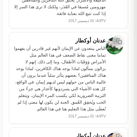
الدقيقة والأسرار. يخلق الله الكافرين والمنافقين
مهزومين مُسبقا في القَدَر، ولكنك لا ترى هذا السر إلا
إذا كنت تتبع الله بعناية فائقة.
A9TV؛ 01 ديسمبر 2017
عدنان أوكطار
الناس يبتعدون عن الإيمان لأنهم غير قادرين أن يفهموا
تماما معنى نقاط الضعف في هذا العالم مثل
الأمراض وَوَفَيَات الأطفال، وما إلى ذلك. إنهم لا
يزالون يسألون لماذا يوجد هناك الكافرين، لماذا يوجد
هناك المنافقين؟ بعضهم يتأثر سلباً عندما يرون أن
غالبية الناس من حولهم ليس لديهم إيمان. في الواقع،
كل هذه الأشياء التي يسردونها كأعذار هي جزءٌ من
التربية الضرورية لكي يكسب المرء الإيمان، ويتعلم
الحب ويُحقِق العُمق. الجنة لن يكون لها معنى إذا لم
نُعطَى مثل هذا التعليم هنا في هذا العالم.
A9TV؛ 01 ديسمبر 2017
عدنان أوكطار