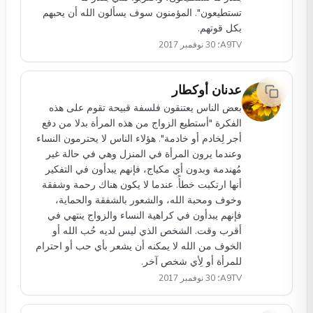
تستطيعون". المؤمنون سوف يسألون الله أن يحبهم
بكل قوتهم.
A9TV؛ 30 نوفمبر 2017
عدنان أوكطار
بعض الناس يعتنقون فلسفة قبيحة تقوم على هذه
الفكرة "أستطيع الزواج من هذه المرأة بدلا من دفع
أجر لِخادم أو خادمة". هؤلاء الناس لا يحترمون النساء
وعندما يرون المرأة في المنزل وهي في حالة غير
مُهندمة وبدون أي مكياج، فإنهم يبدأون في التفكير
أنها ارتكبت خطأً. عندما لا يكون هناك رحمة وشفقة
وخوف ومحبة الله، والشعور بالشفقة والحماية،
فإنهم يبدأون في كراهية النساء والزواج ينتهي في
أقرب وقت. الشخص الذي ليس لديه حُب الله أو
الخوف من الله لا يمكنه أن يشعر بأي حب أو احترام
للمرأة أو لِأي شخص آخر.
A9TV؛ 30 نوفمبر 2017