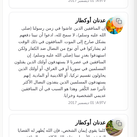
A9TV؛ 01 ديسمبر 2017
عدنان أوكطار
إن المنافقين الذين عاشوا في زمن رسولنا (صلى
الله عليه وسلم)، لا سمح لله، ادعوا أن نبينا دفعهم
بشكل صارخ إلى الموت. المنافقون في ذلك الوقت
لم يشاركوا في أي نوع من النضال ضد الكفار ولكن
استهدفوا بغدرٍ نبينا (صلى الله عليه وسلم). إن
المنافقين في عصرنا لا يستهدفون أولئك الذين يقتلون
المسلمين في سوريا أو في العراق، أو أولئك الذين
يحاولون تقسيم تركيا، أو اللادينية أو المادية. إنهم
يستهدفون المسلمين الذين ينفذون النضال الأكثر
تأثيرا ضد الكُفر. وهذا هو السبب في أن المنافقين
عديمي الشخصية وخزايا.
A9TV؛ 01 ديسمبر 2017
عدنان أوكطار
كلما يقوي إيمان الشخص، فإن الله يُظهر له القضايا