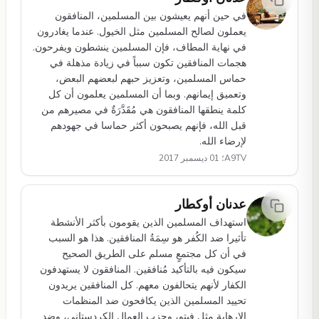
في حين أنهم يعيشون بين المسلمين، المنافقون
يعملون لصالح المسلمين مثل الخيول. عندما يغادرون
في نهاية المطاف، فإن المسلمين ينشطون ويفرحون.
هجمات المنافقين تكون سبباً في زيادة مذهلة في
حماس المسلمين، وتعزيز حبهم لبعضهم البعض،
وتعميق إيمانهم. وبما أن المسلمين يعلمون أن كل
كلمة ينطقها المنافقون هي مُقَدَّرَةٌ في مصيرهم من
قبل الله، فإنهم يصبحون أكثر حماسا في جهودهم
لإرضاء الله.
A9TV؛ 01 ديسمبر 2017
عدنان أوكطار
استهداف المسلمين الذين يقومون بأكثر الأنشطة
تأثيرا ضد الكُفر هو سِمَةُ المنافقين. هذا هو السبب
في أن كل مجتمعٍ مسلم على الطريق الصحيح
سيكون فيه بالتأكيد مُنافقين. المنافقون لا يستهدفون
الكفار لأنهم يتحالفون معهم. كل المنافقين يريدون
تحييد المسلمين الذين يكافحون ضد المنظمات
الإرهاية مثل فيتو، وحزب العمال الكردستاني، وضد