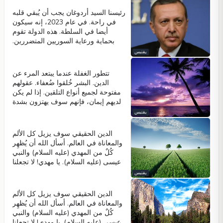
رئيسنا السيد أردوغان يجب أن يُبقي قلبه
في راحة. في عام 2023، إنه سيكون
أيضا في السلطة. هذه الدولة تقوم
بحماية ورعاية السوريين المتضررين.
دولتنا تعرف جيدا كيف تستخدم المال.
يقتبس
حياة رئيسنا هي واضحة أمام أعيننا،
ونحن نرى أنه ليس لديه أي طموحات
تتطور الغفلة عندما يبتعد المرء عن
شخصية أو دنيوية. وإذا كان هناك أي
الدين. البشر خُلقوا ضُعفاء. عقولهم
شيء بدون مُبرر، فإن النيابة العامة
مفتوحة لجميع أنواع التلقين. إذا لم يكن
ستفعل كل ما هو ضروري. وينبغي
لديهم إيمان، فإنهم سوف يهتزون بشدة
لرئيسنا أن يمضي على طريقه الصحيح
بِهذه التلقينات، لأنهم ضُعفاء. ولكن إذا
يقتبس
دون أن يفكر في هذه الافتراءات.
كانوا مُخلصين، فلن يزعجهم أي شيء،
لأنهم يعرفون أن الله العليم هو الذي
الدين الحقيقي سوف يزيل كل الألم
يخلق القَدَر. مثل هؤلاء الناس يعرفون
والمعاناة في العالم. أسأل الله أن يُظهِر
جيدا أن الإسلام سيكون منتصرا.
كُلٌ من المهدي (عليه السلام) والنبي
عيسى (عليه السلام). يا مهدي! لا تجعلنا
ننتظر أكثر!
يقتبس
الدين الحقيقي سوف يزيل كل الألم
والمعاناة في العالم. أسأل الله أن يُظهِر
كُلٌ من المهدي (عليه السلام) والنبي
عيسى (عليه السلام). يا مهدي! لا تجعلنا