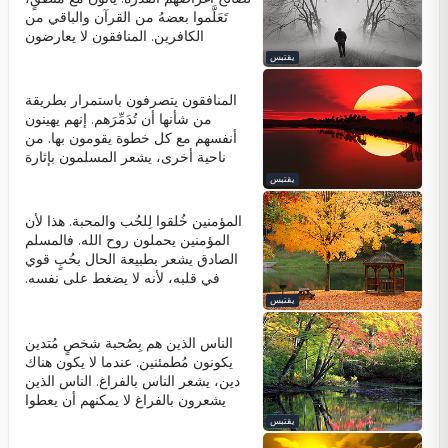
تَعَلَّموا بعضهُ من القرآن والباقي من
الكافرين. المنافقون لا يعارضون
الكافرين لكنهم يعارضون الاتحاد
يقتبس
الإسلامي. إنهم يعارضون حركة المهدي.
منذ زمن نبينا (صلى الله عليه وسلم)،
المنافقون يتصرفون باستمرار بطريقة
كان المنافقون ضد حركة المهدي؛ ولهذا
من شأنها أن تُدَمِّرَهم. إنهم يهينون
السبب استشهدوا أهل البيت. المنافقون
أنفسهم مع كل خطوة يقومون بها. من
لا يريدون أن يكون للمسلمين زعيماً
ناحية أخرى، يشعر المسلمون بإثارة
روحانياً.
مُدهشة، ويحققون عُمقا مذهلا، عندما
يقتبس
يرون التحقيق الدقيق للآيات التي أرسلها
الله في القرآن بشأن المنافقين. وهذا
المؤمنين خُلقوا لِلحُب والمحبة. هذا لأن
يزيد من إخلاص المسلمين لبعضهم
المؤمنين يحملون روح الله. فالمسلم
البعض، ويجلب الكثير من الجهود. تمر
الصادق يشعر بطبيعة الحال بحُبٍ قوي
حياة المنافقين بخسارة مُستمرة ونضال
في قلبه، لأنه لا يضغط على نفسه.
متواصل مع تَدَفُّق مُتتالي للمشاكل. وبما
الإخلاص واتباع إلهام الله يكفي لوجود
يقتبس
أن المنافقين حمقى جدا، فهم غير
الحب.
قادرين على فهم المشاكل التي يقعون
الناس الذين هم بِصُحبة شخصٍ مُتدين
فيها. إنهم يواصلون الهجوم في تَعَثُّرٍ
يكونون مُطمئنين. عندما لا يكون هناك
أحمق مثل هجمات خنزير مُفاجِئ.
دين، يشعر الناس بالفراغ. الناس الذين
النضال الفكري للمسلمين ضد المنافقين
يشعرون بالفراغ لا يمكنهم أن يعطوا
هو مثل النضال ضد خنزير مُفاجِئ.
الثقة للآخرين. الدين يضمن بأن يكون
يقتبس
الناس عقلايين ومنطقيين وصادقين