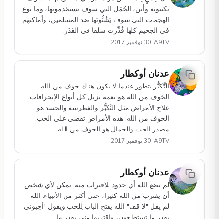
يكتبونه وأين، الجُمَل التي سوف يستخدمونها، وما نوع
الهجمات التي سوف يَشُنُّونَها ضد المسلمين، وأماكنهم
في الجحيم كلها قُدِّرت سلفا في القَدَر.
A9TV؛ 30 نوفمبر 2017
عدنان أوكطار
التَّكبُّر يتطور عندما لا يكون هناك خوف من الله.
الخوف من الله هو نعمة تزيل كل أنواع الإنحرافات.
علاج الأمراض مثل التَّكبُّر والغطرسة والحسد هو
الخوف من الله. هذه الأمراض تقضي على الحب.
مصدر الحب والجمال هو الخوف من الله.
A9TV؛ 30 نوفمبر 2017
عدنان أوكطار
لم يضع الله أي حدود للاقتراب منه. يمكن لأي شخص
أن يقترب من الله كثيرا، حتى أكثر من الأنبياء. الله
لم يقل "لا قف" الله يفتح الباب لِلحب ويقول "أحِبوني
بقدر ما تستطيعون، واقتربوا مني بقدر ما