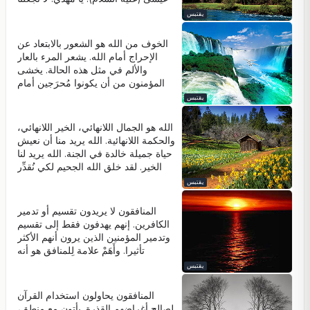
ننتظر أكثر!
يقتبس
الخوف من الله هو الشعور بالابتعاد عن
الإحراج أمام الله. يشعر المرء بالعار
والألم في مثل هذه الحالة. يخشى
المؤمنون من أن يكونوا مُحرَجين أمام
الله وعدم القدرة على تقدير قُدرته.
يقتبس
الله هو الجمال اللانهائي، الخير اللانهائي،
والحكمة اللانهائية. الله يريد منا أن نعيش
حياة جميلة خالدة في الجنة. الله يريد لنا
الخير. لقد خلق الله الجحيم لكي نُقدِّر
قيمة الجنة.
يقتبس
المنافقون لا يريدون تقسيم أو تدمير
الكافرين. إنهم يهدفون فقط إلى تقسيم
وتدمير المؤمنين الذين يرون أنهم الأكثر
تأثيرا. وأَهَمْ علامة لِلمنافق هو أنه
يستهدف فقط المسلمين الأكثر فعالية.
يقتبس
المنافقون يحاولون استخدام القرآن
لصالح أغراضهم القذرة. يأتون مع منطقٍ،