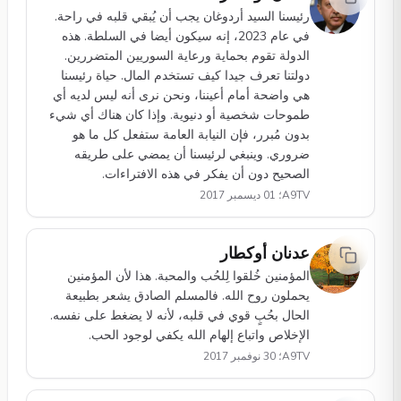
رئيسنا السيد أردوغان يجب أن يُبقي قلبه في راحة.
في عام 2023، إنه سيكون أيضا في السلطة. هذه
الدولة تقوم بحماية ورعاية السوريين المتضررين.
دولتنا تعرف جيدا كيف تستخدم المال. حياة رئيسنا
هي واضحة أمام أعيننا، ونحن نرى أنه ليس لديه أي
طموحات شخصية أو دنيوية. وإذا كان هناك أي شيء
بدون مُبرر، فإن النيابة العامة ستفعل كل ما هو
ضروري. وينبغي لرئيسنا أن يمضي على طريقه
الصحيح دون أن يفكر في هذه الافتراءات.
A9TV؛ 01 ديسمبر 2017
عدنان أوكطار
المؤمنين خُلقوا لِلحُب والمحبة. هذا لأن المؤمنين
يحملون روح الله. فالمسلم الصادق يشعر بطبيعة
الحال بحُبٍ قوي في قلبه، لأنه لا يضغط على نفسه.
الإخلاص واتباع إلهام الله يكفي لوجود الحب.
A9TV؛ 30 نوفمبر 2017