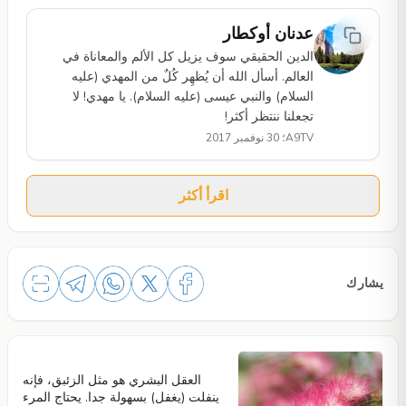
عدنان أوكطار
الدين الحقيقي سوف يزيل كل الألم والمعاناة في
العالم. أسأل الله أن يُظهِر كُلٌ من المهدي (عليه
السلام) والنبي عيسى (عليه السلام). يا مهدي! لا
تجعلنا ننتظر أكثر!
A9TV؛ 30 نوفمبر 2017
اقرأ أكثر
يشارك
العقل البشري هو مثل الزئبق، فإنه
ينفلت (يغفل) بسهولة جدا. يحتاج المرء