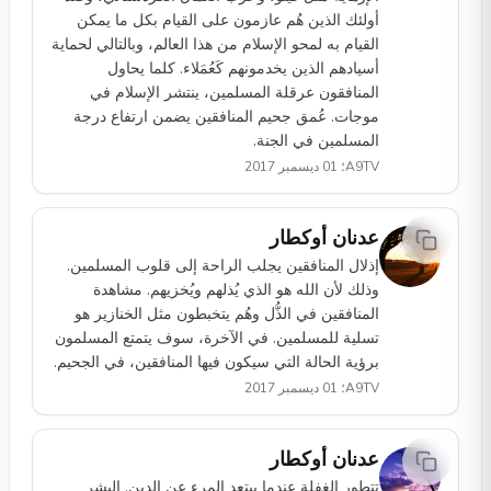
أولئك الذين هُم عازمون على القيام بكل ما يمكن
القيام به لمحو الإسلام من هذا العالم، وبالتالي لحماية
أسيادهم الذين يخدمونهم كَعُمَلاء. كلما يحاول
المنافقون عرقلة المسلمين، ينتشر الإسلام في
موجات. عُمق جحيم المنافقين يضمن ارتفاع درجة
المسلمين في الجنة.
A9TV؛ 01 ديسمبر 2017
عدنان أوكطار
إذلال المنافقين يجلب الراحة إلى قلوب المسلمين.
وذلك لأن الله هو الذي يُذلهم ويُخزيهم. مشاهدة
المنافقين في الذُّل وهُم يتخبطون مثل الخنازير هو
تسلية للمسلمين. في الآخرة، سوف يتمتع المسلمون
برؤية الحالة التي سيكون فيها المنافقين، في الجحيم.
A9TV؛ 01 ديسمبر 2017
عدنان أوكطار
تتطور الغفلة عندما يبتعد المرء عن الدين. البشر