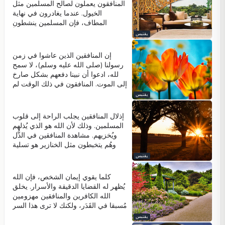
بشكل جيد للغاية ويعطي له النجاح.
المنافقون عرقلة المسلمين، ينتشر
المنافقون يعملون لصالح المسلمين مثل
الإسلام في موجات. عُمق جحيم
الخيول. عندما يغادرون في نهاية
المنافقين يضمن ارتفاع درجة المسلمين
المطاف، فإن المسلمين ينشطون
في الجنة.
ويفرحون. هجمات المنافقين تكون سبباً
يقتبس
في زيادة مذهلة في حماس المسلمين،
وتعزيز حبهم لبعضهم البعض، وتعميق
إن المنافقين الذين عاشوا في زمن
إيمانهم. وبما أن المسلمين يعلمون أن
رسولنا (صلى الله عليه وسلم)، لا سمح
كل كلمة ينطقها المنافقون هي مُقَدَّرَةٌ
لله، ادعوا أن نبينا دفعهم بشكل صارخ
في مصيرهم من قبل الله، فإنهم
إلى الموت. المنافقون في ذلك الوقت لم
يصبحون أكثر حماسا في جهودهم لإرضاء
يشاركوا في أي نوع من النضال ضد
يقتبس
الله.
الكفار ولكن استهدفوا بغدرٍ نبينا (صلى
الله عليه وسلم). إن المنافقين في
إذلال المنافقين يجلب الراحة إلى قلوب
عصرنا لا يستهدفون أولئك الذين يقتلون
المسلمين. وذلك لأن الله هو الذي يُذلهم
المسلمين في سوريا أو في العراق، أو
ويُخزيهم. مشاهدة المنافقين في الذُّل
أولئك الذين يحاولون تقسيم تركيا، أو
وهُم يتخبطون مثل الخنازير هو تسلية
اللادينية أو المادية. إنهم يستهدفون
للمسلمين. في الآخرة، سوف يتمتع
يقتبس
المسلمين الذين ينفذون النضال الأكثر
المسلمون برؤية الحالة التي سيكون فيها
تأثيرا ضد الكُفر. وهذا هو السبب في أن
المنافقين، في الجحيم.
كلما يقوي إيمان الشخص، فإن الله
المنافقين عديمي الشخصية وخزايا.
يُظهر له القضايا الدقيقة والأسرار. يخلق
الله الكافرين والمنافقين مهزومين
مُسبقا في القَدَر، ولكنك لا ترى هذا السر
إلا إذا كنت تتبع الله بعناية فائقة.
يقتبس