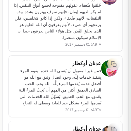
خُلقوا ضُعفاء. عقولهم مفتوحة لجميع أنواع التلقين. إذا
لم يكن لديهم إيمان، فإنهم سوف يهتزون بشدة بِهذه
التلقينات، لأنهم ضُعفاء. ولكن إذا كانوا مُخلصين، فلن
يزعجهم أي شيء، لأنهم يعرفون أن الله العليم هو
الذي يخلق القَدَر. مثل هؤلاء الناس يعرفون جيدا أن
الإسلام سيكون منتصرا.
A9TV؛ 01 ديسمبر 2017
عدنان أوكطار
فمن غير المقبول أن يُنسى الله عندما يقوم المرء
بِتنفيذ خدمات لِلَّه. وجود اتصال وثيق مع الله هو
أفضل خدمة يُقدمها المرء لِلَّه. الله يحب الحب
الصادق العميق أكثر. من المهم أن يُحِبَّ المرءُ اللهَ
بِعُمق. مع الحب العميق، يُسَهِّلُ الله الخدمات التي
يُقدمها المرء بشكل جيد للغاية ويعطي له النجاح.
A9TV؛ 01 ديسمبر 2017
عدنان أوكطار