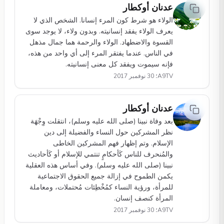
عدنان أوكطار
الولاء هو شرط كون المرء إنسانا. الشخص الذي لا
يعرف الولاء يفقد إنسانيته. وبدون ولاء، لا يوجد سوى
القسوة والاضطهاد. الولاء والرحمة هما جمال مذهل
في الناس. عندما يفتقر المرء إلى أي واحد من هذه،
فإنه سيموت ويفقد كل معنى إنسانيته.
A9TV؛ 30 نوفمبر 2017
عدنان أوكطار
بعد وفاة نبينا (صلى الله عليه وسلم)، انتقلت وِجْهَة
نظر المشركين حول النساء والفضيلة إلى دين
الإسلام. وتم إظهار فهم المشركين الخاطى
والمُنحرف للناس كَأحكامٍ تنتمي للإسلام أو كَأحاديث
نبينا (صلى الله عليه وسلم). وفي أساس هذه العقلية
يكمن الطموح في إزالة جميع الحقوق الاجتماعية
للمرأة، ورؤية النساء كمُخْطِئات مُحتملات، ومعاملة
المرأة كنصف إنسان.
A9TV؛ 30 نوفمبر 2017