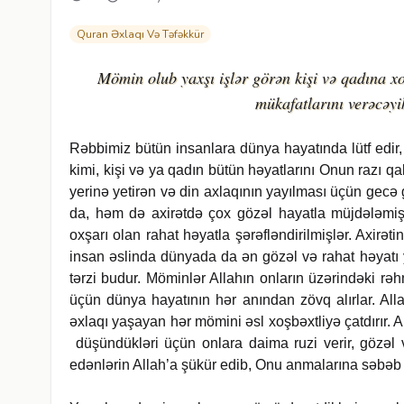
Quran Əxlaqı Və Təfəkkür
Mömin olub yaxşı işlər görən kişi və qadına xo
mükafatlarını verəcəyi
Rəb­bi­miz bütün in­san­la­ra dün­ya ha­ya­tın­da lü­tf edir,
kimi, kişi və ya qa­dın bütün həyat­la­rı­nı Onun ra­z
yerinə yetirən və din ax­la­qı­nın ya­yıl­ma­sı üçün ge­c
da, həm də axi­rət­də çox gö­zəl ha­yatla müjdələmi
oxşarı olan rahat həyatla şərəfləndirilmişlər. Axi­rə
insan əs­lin­da dün­ya­da da ən gözəl və ra­hat həyat
tər­zi bu­dur. Mö­min­lər Al­lahın onların üzərindəki rəh
üçün dün­ya ha­ya­tı­nın hər anın­dan zövq alır­lar. Al
əxlaqı yaşayan hər mö­mi­ni əsl xoşbəxtliyə çatdırır. 
düşündükləri üçün onlara daima ruzi verir, gö­zəl və 
edən­lə­rin Al­lah’a şükü­r e­dib, Onu an­ma­la­rı­na səbəb