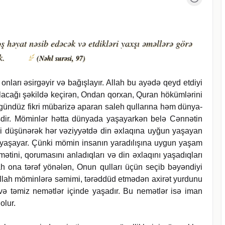
ş həyat nəsib edəcək və etdikləri yaxşı əməllərə görə
k.
(Nəhl surəsi, 97)
 on­la­rı əsir­gə­yir və ba­ğış­la­yır. Al­lah bu ayədə qeyd etdiyi
ı qalacağı şəkildə keçirən, Ondan qorxan, Qu­ran hökümlərini
ə gün­düz fik­ri mübarizə aparan sa­leh qul­la­rı­na həm dün­ya­
şdir. Mö­min­lər hətta dünyada yaşayarkən belə Cən­nətin
­tini düşünərək hər vəziyyətdə din əxlaqına uyğun ya­şa­yan
ı yaşayar. Çün­ki mömin insanın ya­radılışına uy­gun ya­şam
­mə­ti­ni, qorumasını anladıqları və din əxlaqını ya­şa­dıqla­rı
­lah ona tərəf yönələn, Onun qul­la­rı üçün se­çib bəyəndiyi
Al­lah mömin­lə­rə sə­mi­mi, tərəddüd etmədən axirət yurdunu
tə­miz ne­mət­lər için­de ya­şa­dır. Bu ne­mət­lər isə iman
 olur.