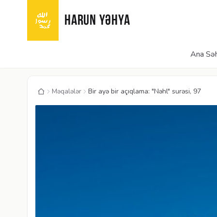
HARUN YƏHYA
Ana Səh
Məqalələr
Bir ayə bir açıqlama: "Nəhl" surəsi, 97