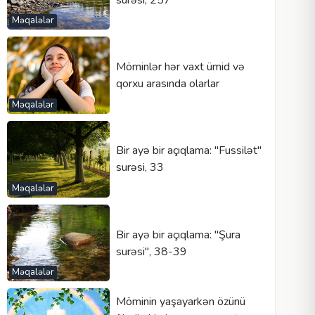
Məqalələr
Möminlər hər vaxt ümid və
qorxu arasında olarlar
Məqalələr
Bir ayə bir açıqlama: "Fussilət"
surəsi, 33
Məqalələr
Bir ayə bir açıqlama: "Şura
surəsi", 38-39
Məqalələr
Möminin yaşayarkən özünü