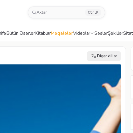
Axtar
Ctrl
K
ifə
Bütün Əsərlər
Kitablar
Məqalələr
Videolar
Səslər
Şəkillər
Sitat
Digər dillər