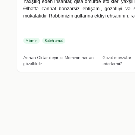
Yaxşılıq edən in­san­lar, qısa ömürdə etdikləri yaxşıl
Əl­bət­tə cən­nət bənzərsiz ehtişamı, gözəlliyi v
mükafatıdır. Rəbbimizin qullarına etdiyi ehsanının, rəh
Mömin
Saleh əməl
Videolar
Videolar
Adnan Oktar deyir ki: Möminin hər anı
Gözəl mövzular -
gözəllikdir
edərlərmi?