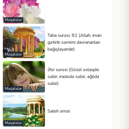
Məqalələr
Taha surəsi, 82 (Allah, iman
gətirib səmimi davrananları
bağışlayandır)
Məqalələr
Əsr surəsi (Gözəl əxlaqda
səbir, iradədə səbir, ağılda
səbir)
Məqalələr
Saleh əməl
Məqalələr