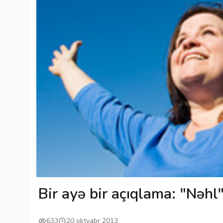
Bir ayə bir açıqlama: "Nəhl"
633
20 oktyabr 2013