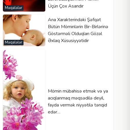
Üçün Çox Asandır
Məqalələr
Ana Xarakterindəki Şəfqət
Bütün Möminlərin Bir-Birlərinə
Göstərməli Olduqları Gözəl
Əxlaq Xüsusiyyətidir
Məqalələr
Mömin mübahisə etmək və ya
acıqlanmaq məqsədilə deyil,
fayda vermək niyyətilə tənqid
edər…