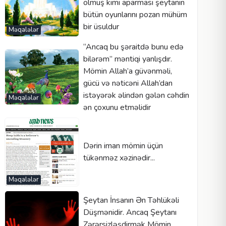
ölmüş kimi aparması şeytanın
bütün oyunlarını pozan mühüm
bir üsuldur
Məqalələr
“Ancaq bu şəraitdə bunu edə
bilərəm” məntiqi yanlışdır.
Mömin Allah’a güvənməli,
gücü və nəticəni Allah’dan
istəyərək əlindən gələn cəhdin
Məqalələr
ən çoxunu etməlidir
Dərin iman mömin üçün
tükənməz xəzinədir...
Məqalələr
Şeytan İnsanın Ən Təhlükəli
Düşmənidir. Ancaq Şeytanı
Zərərsizləşdirmək Mömin