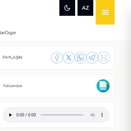
AZ
lar
Digər
PAYLAŞIN
Yükləmələr