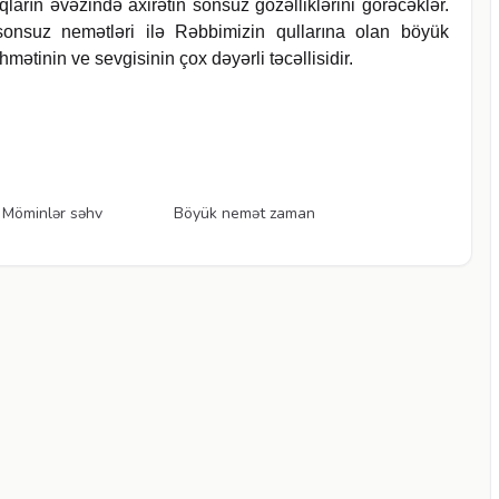
ıqların əvəzində axirətin sonsuz gözəlliklərini görəcəklər.
ə son­suz nemətləri ilə Rəbbimizin qullarına olan böyük
mətinin ve sevgisinin çox dəyərli təcəllisidir.
Videolar
 Möminlər səhv
Böyük nemət zaman