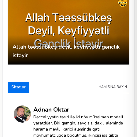
Allah təəssübkeş deyil, keyfiyyətli gənclik
istəyir
Sitatlar
HAMISINA BAXIN
Adnan Oktar
Dəccaliyyətin təsiri ilə iki növ müsəlman modeli
yaratdılar. Biri qəmgin, sevgisiz, daxili aləmində
harama meylli, xarici aləmində qatı
mövhumatçılıqda boğulmuş, ikincisi isə qibtə