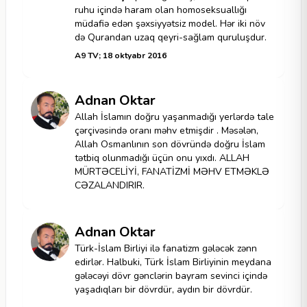
ruhu içində haram olan homoseksuallığı
müdafiə edən şəxsiyyətsiz model. Hər iki növ
də Qurandan uzaq qeyri-sağlam quruluşdur.
A9 TV; 18 oktyabr 2016
Adnan Oktar
Allah İslamın doğru yaşanmadığı yerlərdə tale
çərçivəsində oranı məhv etmişdir . Məsələn,
Allah Osmanlının son dövründə doğru İslam
tətbiq olunmadığı üçün onu yıxdı. ALLAH
MÜRTƏCELİYİ, FANATİZMİ MƏHV ETMƏKLƏ
CƏZALANDIRIR.
Adnan Oktar
Türk-İslam Birliyi ilə fanatizm gələcək zənn
edirlər. Halbuki, Türk İslam Birliyinin meydana
gələcəyi dövr gənclərin bayram sevinci içində
yaşadıqları bir dövrdür, aydın bir dövrdür.