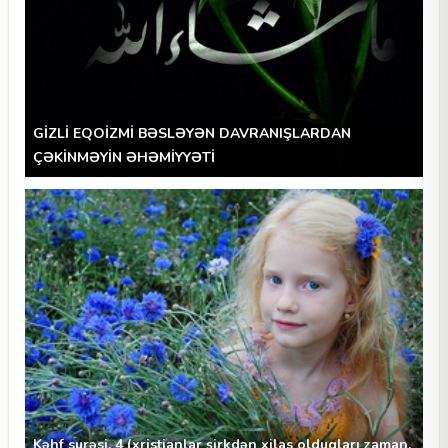
GİZLİ EQOİZMİ BƏSLƏYƏN DAVRANIŞLARDAN
ÇƏKİNMƏYİN ƏHƏMİYYƏTİ
Kəhf surəsi, 4 (xristianlar şirkdən xilas olduqları zaman,