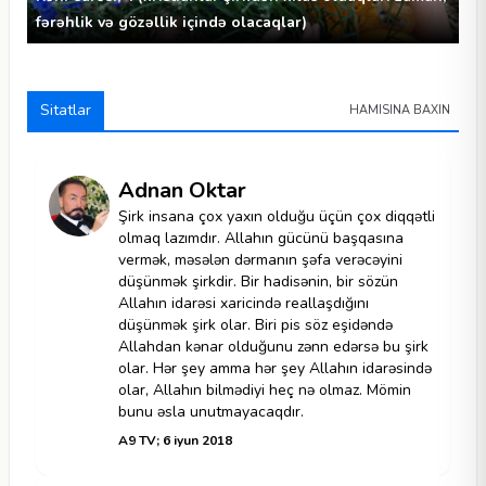
fərəhlik və gözəllik içində olacaqlar)
Sitatlar
HAMISINA BAXIN
Adnan Oktar
Şirk insana çox yaxın olduğu üçün çox diqqətli
olmaq lazımdır. Allahın gücünü başqasına
vermək, məsələn dərmanın şəfa verəcəyini
düşünmək şirkdir. Bir hadisənin, bir sözün
Allahın idarəsi xaricində reallaşdığını
düşünmək şirk olar. Biri pis söz eşidəndə
Allahdan kənar olduğunu zənn edərsə bu şirk
olar. Hər şey amma hər şey Allahın idarəsində
olar, Allahın bilmədiyi heç nə olmaz. Mömin
bunu əsla unutmayacaqdır.
A9 TV; 6 iyun 2018