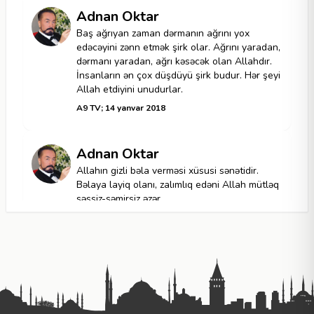
Adnan Oktar
Baş ağrıyan zaman dərmanın ağrını yox
edəcəyini zənn etmək şirk olar. Ağrını yaradan,
dərmanı yaradan, ağrı kəsəcək olan Allahdır.
İnsanların ən çox düşdüyü şirk budur. Hər şeyi
Allah etdiyini unudurlar.
A9 TV; 14 yanvar 2018
Adnan Oktar
Allahın gizli bəla verməsi xüsusi sənətidir.
Bəlaya layiq olanı, zalımlıq edəni Allah mütləq
səssiz-səmirsiz əzər.
A9 TV; 19 noyabr 2017
Adnan Oktar
Şirk Allahın gücünün vicdansızcasına rədd
edilməsidir. Allahın gücündən başqa güclər
olduğunu düşünməkdir. Məsələn, xəstədir; "bu