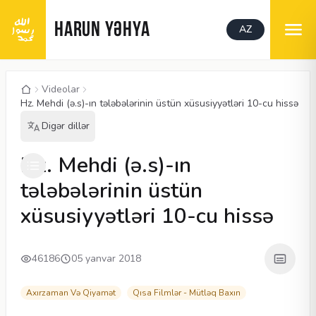
HARUN YƏHYA
AZ
Videolar
Hz. Mehdi (ə.s)-ın tələbələrinin üstün xüsusiyyətləri 10-cu hissə
Digər dillər
00:05
/
04:06
CC
480P
Hz. Mehdi (ə.s)-ın
tələbələrinin üstün
xüsusiyyətləri 10-cu hissə
46186
05 yanvar 2018
Axırzaman Və Qiyamət
Qısa Filmlər - Mütləq Baxın