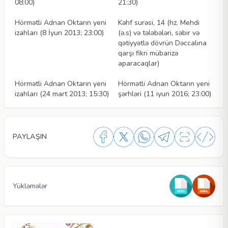
08:00)
21:30)
Məqalələr
Məqalələr
Hörmətli Adnan Oktarın yeni
Kəhf surəsi, 14 (hz. Mehdi
izahları (8 İyun 2013; 23:00)
(ə.s) və tələbələri, səbir və
qətiyyətlə dövrün Dəccalına
qarşı fikri mübarizə
aparacaqlar)
Məqalələr
Məqalələr
Hörmətli Adnan Oktarın yeni
Hörmətli Adnan Oktarın yeni
izahları (24 mart 2013; 15:30)
şərhləri (11 iyun 2016; 23:00)
PAYLAŞIN
Yükləmələr