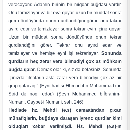
verəcəyəm: Adamın birinin bir miqdar buğdası vardır.
Onu təmizləyər və bir evə qoyar, uzun bir müddət sonra
geri döndüyündə onun qurdlandığını görər, onu təkrar
ayırd edər və təmizləyər sonra təkrar evin içinə qoyar.
Uzun bir müddət sonra döndüyündə onun təkrar
qurdlandığını görər. Təkrar onu ayırd edər və
təmizləyər və həmişə eyni işi təkrarlayar.
Sonunda
qurdların heç zərər verə bilmədiyi çox az möhkəm
buğda qalar.
Demək olar ki, siz də beləsiniz. Sonunda
içinizdə fitnələrin əsla zərər verə bilmədiyi çox az bir
qrup qalacaq."
(Eyni hədisi Əhməd ibn Məhəmməd ibn
Səid də nəql edər.) (Şeyh Muhammed b.İbrahim-i
Numani, Gaybet-i Numani, səh. 246)
Hədisdə hz.
Mehdi (ə.s) camaatından çıxan
münafiqlərin, buğdaya daraşan iyrənc qurdlar kimi
olduqları xəbər verilmişdi. Hz. Mehdi (ə.s)-ın