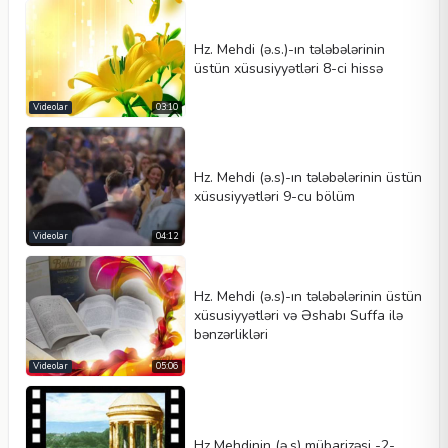
Hz. Mehdi (ə.s.)-ın tələbələrinin
üstün xüsusiyyətləri 8-ci hissə
Videolar
03:10
Hz. Mehdi (ə.s)-ın tələbələrinin üstün
xüsusiyyətləri 9-cu bölüm
Videolar
04:12
Hz. Mehdi (ə.s)-ın tələbələrinin üstün
xüsusiyyətləri və Əshabı Suffa ilə
bənzərlikləri
Videolar
05:06
Hz Mehdinin (ə.s) mübarizəsi -2-