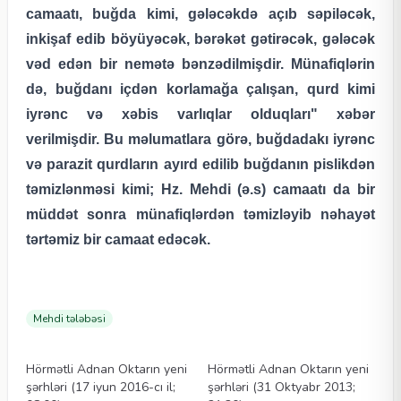
camaatı, buğda kimi, gələcəkdə açıb səpiləcək,
inkişaf edib böyüyəcək, bərəkət gətirəcək, gələcək
vəd edən bir nemətə bənzədilmişdir. Münafiqlərin
də, buğdanı içdən korlamağa çalışan, qurd kimi
iyrənc və xəbis varlıqlar olduqları" xəbər
verilmişdir. Bu məlumatlara görə, buğdadakı iyrənc
və parazit qurdların ayırd edilib buğdanın pislikdən
təmizlənməsi kimi; Hz. Mehdi (ə.s) camaatı da bir
müddət sonra münafiqlərdən təmizləyib nəhayət
tərtəmiz bir camaat edəcək.
Mehdi tələbəsi
Məqalələr
Məqalələr
Hörmətli Adnan Oktarın yeni
Hörmətli Adnan Oktarın yeni
şərhləri (17 iyun 2016-cı il;
şərhləri (31 Oktyabr 2013;