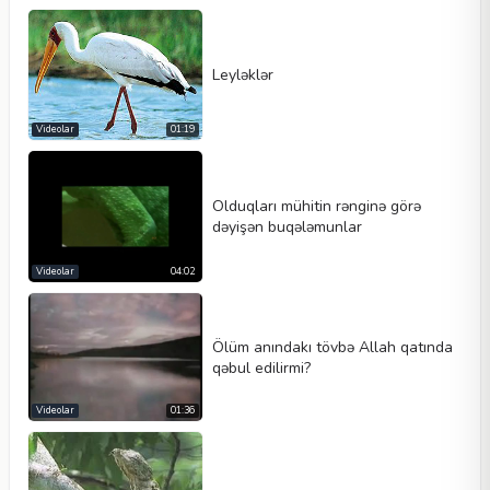
Leyləklər
Videolar
01:19
Olduqları mühitin rənginə görə
dəyişən buqələmunlar
Videolar
04:02
Ölüm anındakı tövbə Allah qatında
qəbul edilirmi?
Videolar
01:36