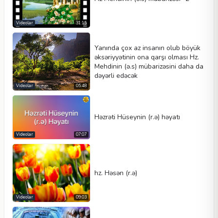
Videolar
31:15
Yanında çox az insanın olub böyük
əksəriyyətinin ona qarşı olması Hz.
Mehdinin (ə.s) mübarizəsini daha da
dəyərli edəcək
Videolar
05:48
Həzrəti Hüseynin (r.ə) həyatı
Videolar
07:07
hz. Həsən (r.ə)
Videolar
09:03