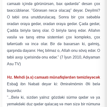
camaatı içində görünürsən, bax qədərdə" desən çox
təəccüblənər. "Görəsən necə olacaq" deyər. Deyilmi?
O təbii ona unutdurulacaq. Sonra bir çox səbəblə
oradan oraya gedər, oradan oraya gedər. Çada gedər,
Çadda biriylə tanış olar. O biriylə tanış edər. Allahın
vəsilə və tanış etmə sistemləri çox kompleks, çox
təfərrüatlı və incə olar. Bir də baxarsan ki, gəlmiş,
qarşında dayanır. Heç bilməz o, Allah onu sövq edər. O
təbii axışı içərisində onu edər." (7 İyun 2010, Adıyaman
Asu TV)
Hz. Mehdi (ə.s) camaatı münafiqlərdən təmizləyəcək
Esbağ ibn Nəbati deyər ki: Əmirəlmömin Əli belə
buyurdu:
"...Belə ki, sizdən yalnız gözdəki sürmə qədər və ya
yeməkdəki duz qədər qalacaq və mən sizə bir nümunə