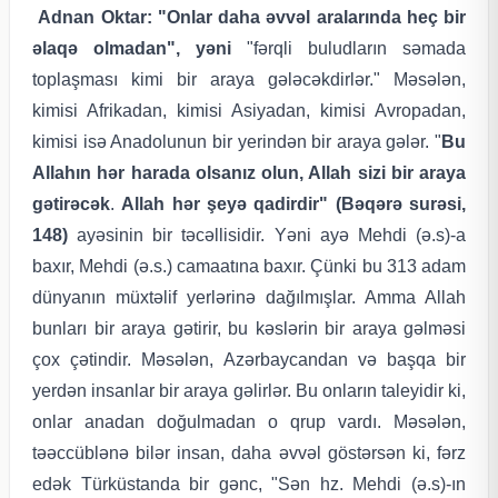
Adnan Oktar: "Onlar daha əvvəl aralarında heç bir
əlaqə olmadan", yəni
"fərqli buludların səmada
toplaşması kimi bir araya gələcəkdirlər." Məsələn,
kimisi Afrikadan, kimisi Asiyadan, kimisi Avropadan,
kimisi isə Anadolunun bir yerindən bir araya gələr.
"
Bu
Allahın hər harada olsanız olun, Allah sizi bir araya
gətirəcək
.
Allah hər şeyə qadirdir"
(Bəqərə surəsi,
148)
ayəsinin bir təcəllisidir. Yəni ayə Mehdi (ə.s)-a
baxır, Mehdi (ə.s.) camaatına baxır. Çünki bu 313 adam
dünyanın müxtəlif yerlərinə dağılmışlar. Amma Allah
bunları bir araya gətirir, bu kəslərin bir araya gəlməsi
çox çətindir. Məsələn, Azərbaycandan və başqa bir
yerdən insanlar bir araya gəlirlər. Bu onların taleyidir ki,
onlar anadan doğulmadan o qrup vardı. Məsələn,
təəccüblənə bilər insan, daha əvvəl göstərsən ki, fərz
edək Türküstanda bir gənc, "Sən hz. Mehdi (ə.s)-ın