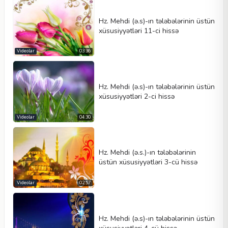
Hz. Mehdi (ə.s)-ın tələbələrinin üstün
xüsusiyyətləri 11-ci hissə
Videolar
03:36
Video növü
Hz. Mehdi (ə.s)-ın tələbələrinin üstün
xüsusiyyətləri 2-ci hissə
Videolar
04:30
Avtomatik oynat
Kontrolleri göster
Hz. Mehdi (ə.s.)-ın tələbələrinin
Dövr et
üstün xüsusiyyətləri 3-cü hissə
En
Hündürlük
Videolar
02:57
Hz. Mehdi (ə.s)-ın tələbələrinin üstün