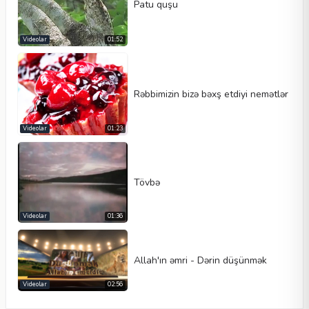
Patu quşu
Videolar
01:52
Rəbbimizin bizə bəxş etdiyi nemətlər
Videolar
01:23
Tövbə
Videolar
01:36
Allah'ın əmri - Dərin düşünmək
Videolar
02:56