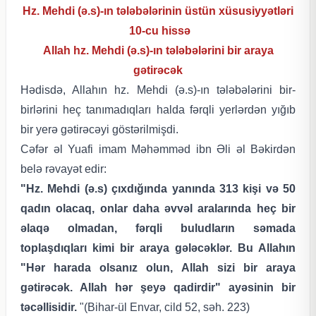
Hz. Mehdi (ə.s)-ın tələbələrinin üstün xüsusiyyətləri
10-cu
hissə
Allah hz. Mehdi (ə.s)-ın tələbələrini bir araya
gətirəcək
Hədisdə, Allahın hz. Mehdi (ə.s)-ın tələbələrini bir-
birlərini heç tanımadıqları halda fərqli yerlərdən yığıb
bir yerə gətirəcəyi göstərilmişdi.
Cəfər əl Yuafi imam Məhəmməd ibn Əli əl Bəkirdən
belə rəvayət edir:
"Hz. Mehdi (ə.s) çıxdığında yanında 313 kişi və 50
qadın olacaq, onlar daha əvvəl aralarında heç bir
əlaqə olmadan, fərqli buludların səmada
toplaşdıqları kimi bir araya gələcəklər. Bu Allahın
"Hər harada olsanız olun, Allah sizi bir araya
gətirəcək. Allah hər şeyə qadirdir" ayəsinin bir
təcəllisidir.
"
(Bihar-ül Envar, cild 52, səh. 223)