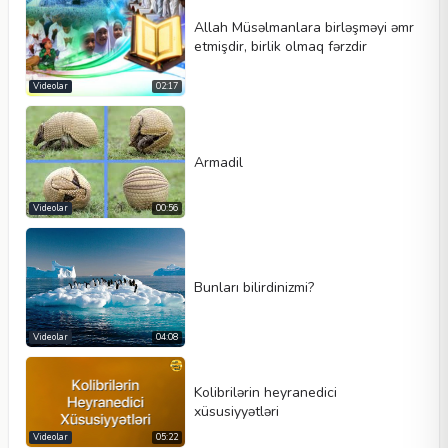
Allah Müsəlmanlara birləşməyi əmr
etmişdir, birlik olmaq fərzdir
Videolar
02:17
Armadil
Videolar
00:56
Bunları bilirdinizmi?
Videolar
04:08
Kolibrilərin heyranedici
xüsusiyyətləri
Videolar
05:22