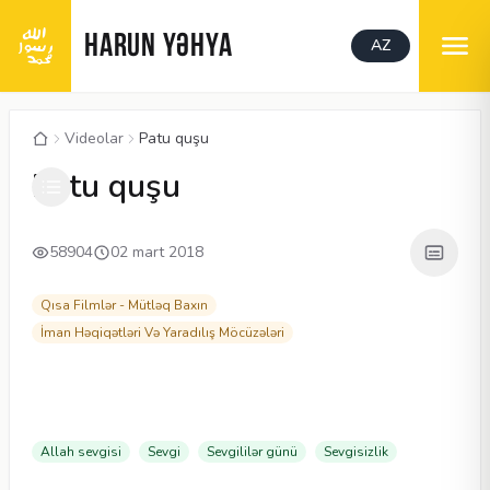
HARUN YƏHYA
AZ
Videolar
Patu quşu
00:04
/
01:52
CC
480P
Patu quşu
58904
02 mart 2018
Qısa Filmlər - Mütləq Baxın
İman Həqiqətləri Və Yaradılış Möcüzələri
Allah sevgisi
Sevgi
Sevgililər günü
Sevgisizlik
Məqalələr
Məqalələr