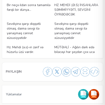
Bir neçə ildən sonra tamamilə
HZ. MEHDİ (Ə.S) İNSANLARA
fərqli bir dünya…
SƏMİMİYYƏTİ, SEVGİNİ
ÖYRƏDƏCƏK
Məqalələr
Məqalələr
Sevdiyinə qarşı diqqətli
Sevdiyinə qarşı diqqətli
olmaq, daima sevgi ilə
olmaq, daima sevgi ilə
yanaşmaq cənnət
yanaşmaq cənnət
xüsusiyyətidir
xüsusiyyətidir
Məqalələr
Məqalələr
Hz. Mehdi (ə.s)-ın zərif və
MÜTƏALİ - Ağılın dərk edə
hüzurlu üzü vardır.
biləcəyi hər şeydən çox uca
PAYLAŞIN
Yükləmələr