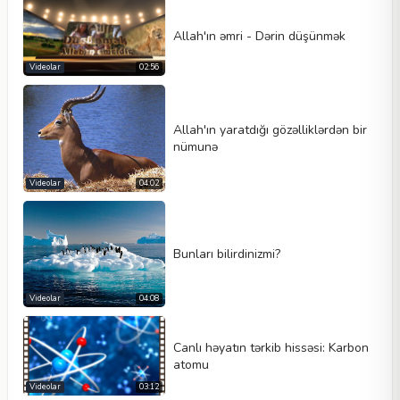
Allah'ın əmri - Dərin düşünmək
Videolar
02:56
Allah'ın yaratdığı gözəlliklərdən bir
nümunə
Videolar
04:02
Bunları bilirdinizmi?
Videolar
04:08
Canlı həyatın tərkib hissəsi: Karbon
atomu
Videolar
03:12