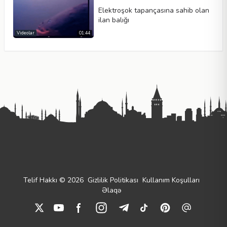
Elektroşok tapançasına sahib olan
ilan balığı
Videolar
01:44
Telif Hakkı © 2026
Gizlilik Politikası
Kullanım Koşulları
Əlaqə