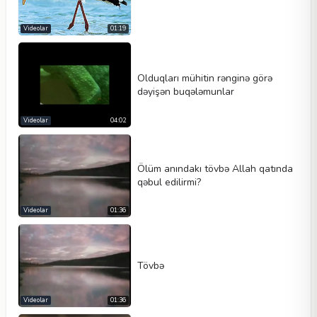
Videolar
01:19
Olduqları mühitin rənginə görə
dəyişən buqələmunlar
Videolar
04:02
Ölüm anındakı tövbə Allah qatında
qəbul edilirmi?
Videolar
01:36
Tövbə
Videolar
01:36