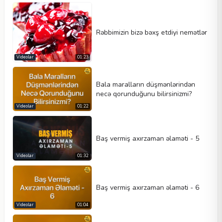
Rəbbimizin bizə bəxş etdiyi nemətlər
Videolar
01:23
Bala maralların düşmənlərindən
necə qorunduğunu bilirsinizmi?
Videolar
01:22
Baş vermiş axırzaman əlaməti - 5
Videolar
01:32
Baş vermiş axırzaman əlaməti - 6
Videolar
01:04