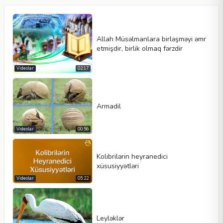
Allah Müsəlmanlara birləşməyi əmr
etmişdir, birlik olmaq fərzdir
Videolar
02:17
Video növü
Armadil
Videolar
00:56
Avtomatik oynat
Kontrolleri göster
Kolibrilərin heyranedici
xüsusiyyətləri
Dövr et
Videolar
05:22
En
Hündürlük
Leyləklər