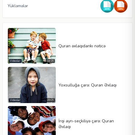
Yükləmələr
Quran əxlaqıdankı nəticə
Videolar
04:05
Video növü
Yoxsulluğa çarə: Quran Əxlaqı
Videolar
09:05
Avtomatik oynat
Kontrolleri göster
İrqi ayrı-seçkiliyə çarə: Quran
Dövr et
Əxlaqı
En
Hündürlük