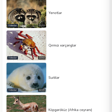
Yenotlar
Videolar
02:53
Qırmızı xərçənglər
Videolar
03:53
Suitilər
Videolar
02:19
Köpgəröküz (Afrika ceyranı)