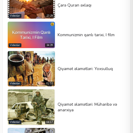
Çarə Quran əxlaqı
Videolar
27:29
Kommunizmin qanlı tarixi, I film
Videolar
34:39
Qiyamət əlamətləri: Yoxsulluq
Videolar
02:52
Qiyamət əlamətləri: Müharibə və
anarxiya
Videolar
04:17