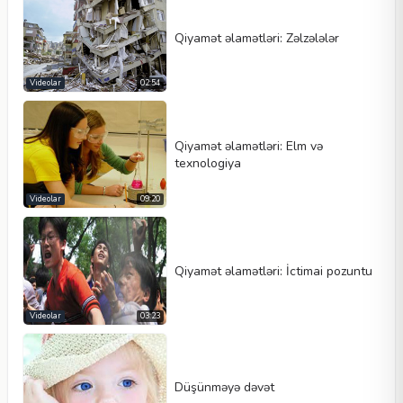
Qiyamət əlamətləri: Zəlzələlər
Videolar
02:54
Qiyamət əlamətləri: Elm və
texnologiya
Videolar
09:20
Qiyamət əlamətləri: İctimai pozuntu
Videolar
03:23
Düşünməyə dəvət