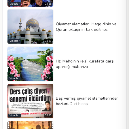
Videolar
05:28
Qiyamət əlamətləri: Haqq dinin və
Quran əxlaqının tərk edilməsi
Videolar
02:29
Hz. Mehdinin (ə.s) xurafata qarşı
apardığı mübarizə
Videolar
07:53
Baş vermiş qiyamət əlamətlərindən
bəziləri. 2-ci hissə
Videolar
02:20