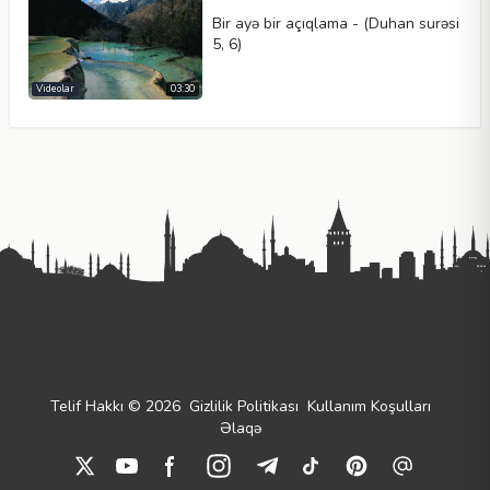
Bir ayə bir açıqlama - (Duhan surəsi
5, 6)
Videolar
03:30
Telif Hakkı © 2026
Gizlilik Politikası
Kullanım Koşulları
Əlaqə