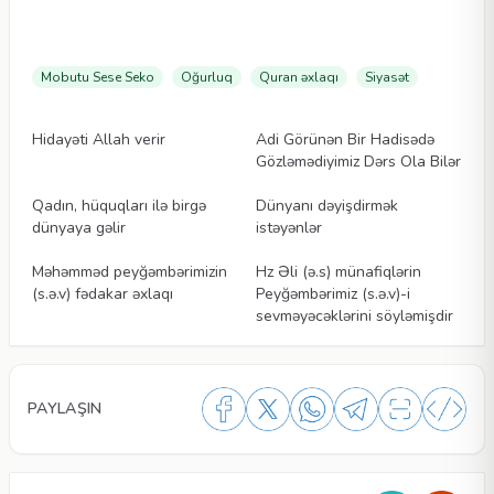
Mobutu Sese Seko
Oğurluq
Quran əxlaqı
Siyasət
Məqalələr
Məqalələr
Hidayəti Allah verir
Adi Görünən Bir Hadisədə
Gözləmədiyimiz Dərs Ola Bilər
Məqalələr
Məqalələr
Qadın, hüquqları ilə birgə
Dünyanı dəyişdirmək
dünyaya gəlir
istəyənlər
Məqalələr
Məqalələr
Məhəmməd peyğəmbərimizin
Hz Əli (ə.s) münafiqlərin
(s.ə.v) fədakar əxlaqı
Peyğəmbərimiz (s.ə.v)-i
sevməyəcəklərini söyləmişdir
PAYLAŞIN