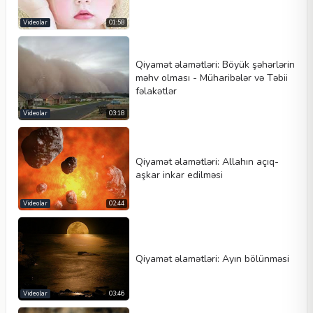
Videolar
01:58
Qiyamət əlamətləri: Böyük şəhərlərin
məhv olması - Müharibələr və Təbii
fəlakətlər
Videolar
03:18
Qiyamət əlamətləri: Allahın açıq-
aşkar inkar edilməsi
Videolar
02:44
Qiyamət əlamətləri: Ayın bölünməsi
Videolar
03:46