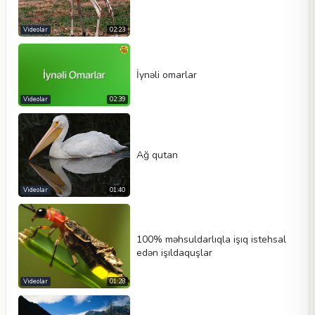
Videolar
02:23
İynəli omarlar
Videolar
02:39
Ağ qutan
Videolar
01:40
100% məhsuldarlıqla işıq istehsal
edən işıldaquşlar
Videolar
01:28