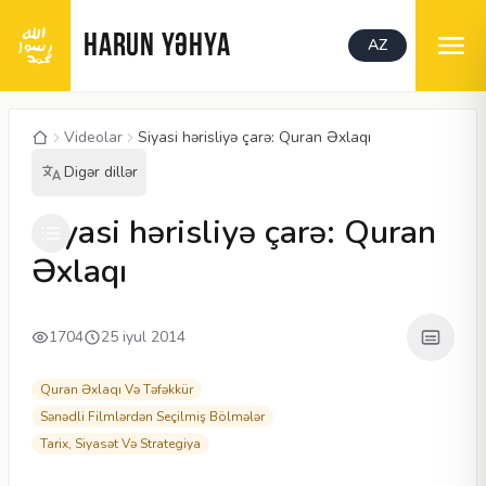
HARUN YƏHYA
AZ
Videolar
Siyasi hərisliyə çarə: Quran Əxlaqı
Digər dillər
00:04
/
03:33
CC
480P
Siyasi hərisliyə çarə: Quran
Əxlaqı
1704
25 iyul 2014
Quran Əxlaqı Və Təfəkkür
Sənədli Filmlərdən Seçilmiş Bölmələr
Tarix, Siyasət Və Strategiya