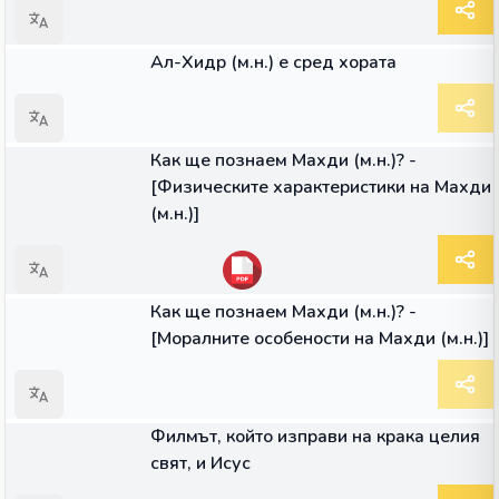
ГЛАС
Ал-Хидр (м.н.) е сред хората
ГЛАС
Как ще познаем Махди (м.н.)? -
[Физическите характеристики на Махди
(м.н.)]
ГЛАС
Как ще познаем Махди (м.н.)? -
[Моралните особености на Махди (м.н.)]
ГЛАС
Филмът, който изправи на крака целия
свят, и Исус