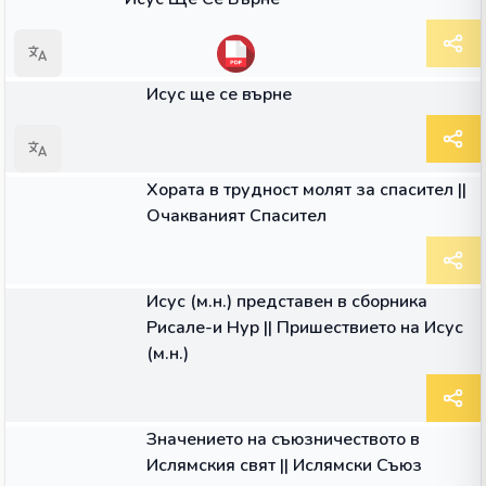
ДРУГИ
Исус ще се върне
ГЛАС
Хората в трудност молят за спасител ||
Очакваният Спасител
ГЛАС
Исус (м.н.) представен в сборника
Рисале-и Нур || Пришествието на Исус
(м.н.)
ГЛАС
Значението на съюзничеството в
Ислямския свят || Ислямски Съюз