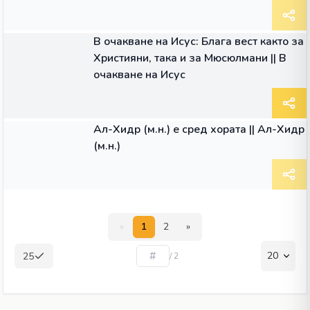
ГЛАС
В очакване на Исус: Блага вест както за
Християни, така и за Мюсюлмани || В
очакване на Исус
ГЛАС
Ал-Хидр (м.н.) е сред хората || Ал-Хидр
(м.н.)
«
1
2
»
20
25
/ 2