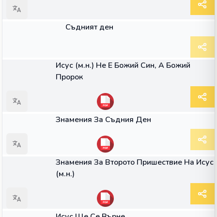
ГЛАС
Съдният ден
КНИГА
Исус (м.н.) Не Е Божий Син, А Божий
Пророк
КНИГА
Знамения За Съдния Ден
КНИГА
Знамения За Второто Пришествие На Исус
(м.н.)
КНИГА
Исус Ще Се Върне