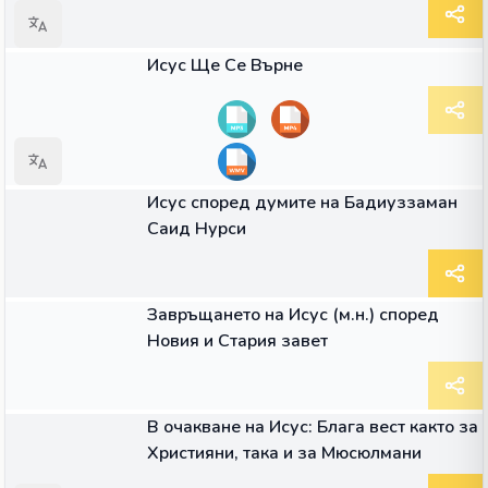
33:30
ВИДЕО
Исус Ще Се Върне
ГЛАС
Исус според думите на Бадиуззаман
Саид Нурси
ГЛАС
Завръщането на Исус (м.н.) според
Новия и Стария завет
ГЛАС
В очакване на Исус: Блага вест както за
Християни, така и за Мюсюлмани