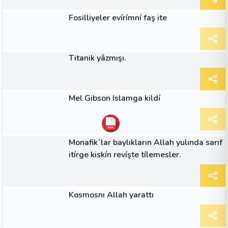
MAKALE
Fosilliyeler evírímní faş ite
MAKALE
Titanik yâzmışı.
MAKALE
Mel Gibson Islamga kildí
MAKALE
Monafik`lar baylıkların Allah yulında sarıf
itírge kiskín revíşte tílemesler.
MAKALE
Kosmosnı Allah yarattı
MAKALE