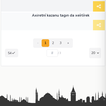
MAKALE
Axiretní kazanu tagın da xeírlírek
«
1
2
3
»
20
54
/ 3