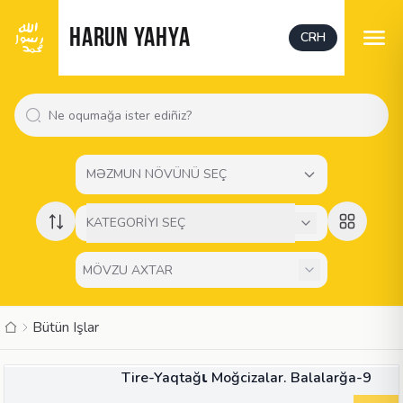
HARUN YAHYA
CRH
MƏZMUN NÖVÜNÜ SEÇ
KATEGORİYI SEÇ
Bütün Işlar
23:11
VIDEO
Tire-Yaqtağι Moğcizalar. Balalarğa-9