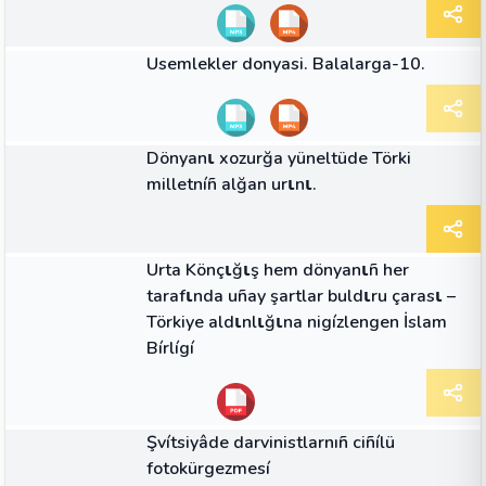
29:30
VIDEO
Usemlekler donyasi. Balalarga-10.
MAKALE
Dönyanι xozurğa yüneltüde Törki
milletníñ alğan urιnι.
MAKALE
Urta Könçιğιş hem dönyanιñ her
tarafιnda uñay şartlar buldιru çarasι –
Törkiye aldιnlιğιna nigízlengen İslam
Bírlígí
MAKALE
Şvítsiyâde darvinistlarnıñ ciñílü
fotokürgezmesí