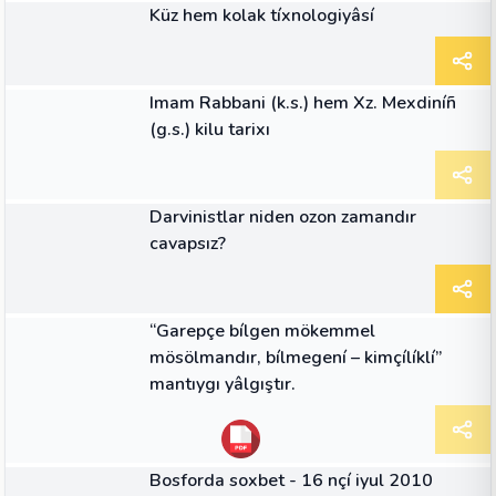
Küz hem kolak tíxnologiyâsí
MAKALE
Imam Rabbani (k.s.) hem Xz. Mexdiníñ
(g.s.) kilu tarixı
MAKALE
Darvinistlar niden ozon zamandır
cavapsız?
MAKALE
“Garepçe bílgen mökemmel
mösölmandır, bílmegení – kimçílíklí”
mantıygı yâlgıştır.
MAKALE
Bosforda soxbet - 16 nçí iyul 2010