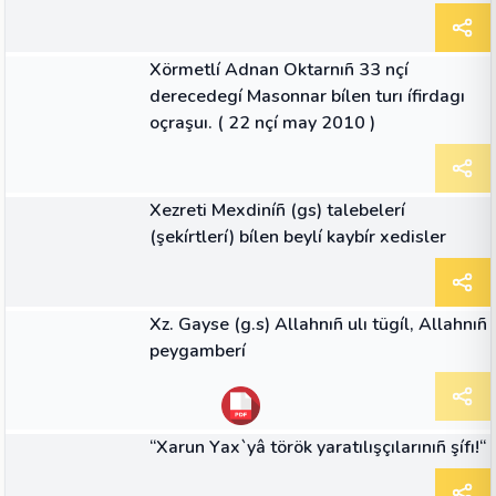
MAKALE
Xörmetlí Adnan Oktarnıñ 33 nçí
derecedegí Masonnar bílen turı ífirdagı
oçraşuı. ( 22 nçí may 2010 )
MAKALE
Xezreti Mexdiníñ (gs) talebelerí
(şekírtlerí) bílen beylí kaybír xedisler
MAKALE
Xz. Gayse (g.s) Allahnıñ ulı tügíl, Allahnıñ
peygamberí
MAKALE
“Xarun Yаx`yâ török yaratılışçılarınıñ şífı!“