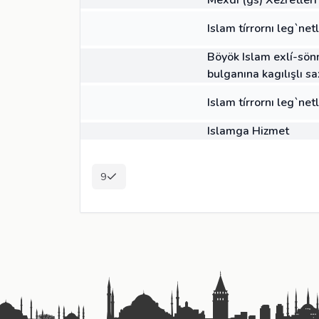
Mexdi (gs) Xezretlerí 
MAKALE
Islam tírrornı leg`netl
MAKALE
Böyök Islam exlí-sön
bulganına kagılışlı s
14:29
VIDEO
Islam tírrornı leg`netl
BAŞQA
Islamga Hizmet
9