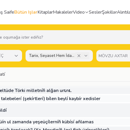
ş Saife
Bütün Işlar
Kitaplar
Makaleler
Video
Sesler
Şəkillər
Alıntıl
EÇ
Tarix, Seyaset Hem İdare Senğatí
atí
ltüde Törki milletníñ alğan urιnι.
talebelerí (şekírtlerí) bílen beylí kaybír xedisler
ildí
ilüín ul zamanda yeşeüçílerníñ kübísí añlamas