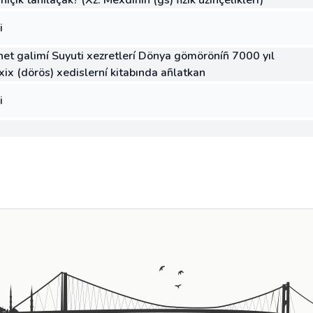
niçík tanılaçak? (Xz. Mexdiníñ (gs) fizik üzínçelíklerí)
i
net galimí Suyuti xezretlerí Dönya gömöröníñ 7000 yıl
axix (dörös) xedislerní kitabında añlatkan
i