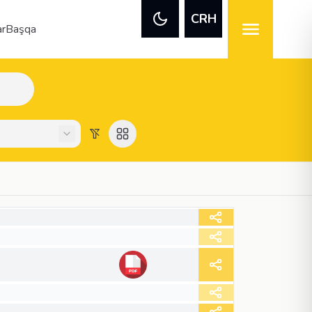
CRH
ar
Başqa