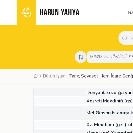
HARUN YAHYA
Ba
MƏZMUN NÖVÜNÜ S
Bütün Işlar
Tarix, Seyaset Hem İdare Senğ
MAKALE
Dönyanι xozurğa yüne
MAKALE
Xezreti Mexdiníñ (gs) 
MAKALE
Mel Gibson Islamga k
MAKALE
Xz. Mexdiníñ (g.s.) k
MAKALE