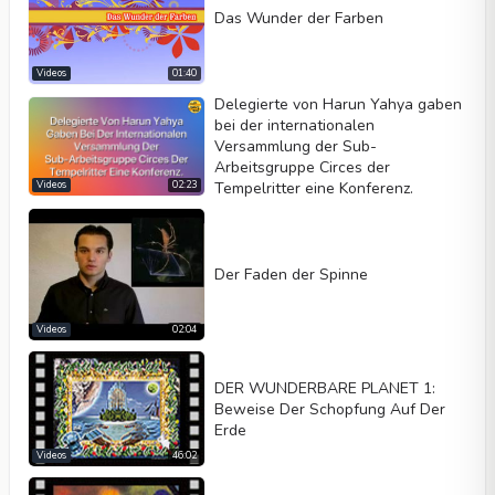
Kontrolleri göster
Das Wunder der Farben
Wiederholen
Videos
01:40
Breite
Höhe
Delegierte von Harun Yahya gaben
bei der internationalen
Versammlung der Sub-
Arbeitsgruppe Circes der
Tempelritter eine Konferenz.
Videos
02:23
Der Faden der Spinne
Videos
02:04
DER WUNDERBARE PLANET 1:
Beweise Der Schopfung Auf Der
Erde
Videos
46:02