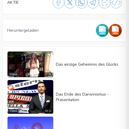
AKTIE
Heruntergeladen
Das einzige Geheimnis des Glücks
Videos
07:55
Das Ende des Darwinismus -
Präsentation
Videotyp
Videos
04:23
Automatisch abspielen