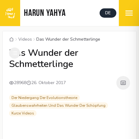
HARUN YAHYA
DE
Videos
Das Wunder der Schmetterlinge
00:04
/
01:42
CC
Das Wunder der
Schmetterlinge
28968
26. Oktober 2017
Der Niedergang Der Evolutionstheorie
Glaubenswahrheiten Und Das Wunder Der Schöpfung
Kurze Videos