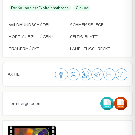
Der Kollaps der Evolutionstheorie
Glaube
Artikel
Artikel
WILDHUNDSCHÄDEL
SCHMEISSFLIEGE
Artikel
Artikel
HÖRT AUF ZU LÜGEN !
CELTIS-BLATT
Artikel
Artikel
TRAUERMÜCKE
LAUBHEUSCHRECKE
AKTIE
Heruntergeladen