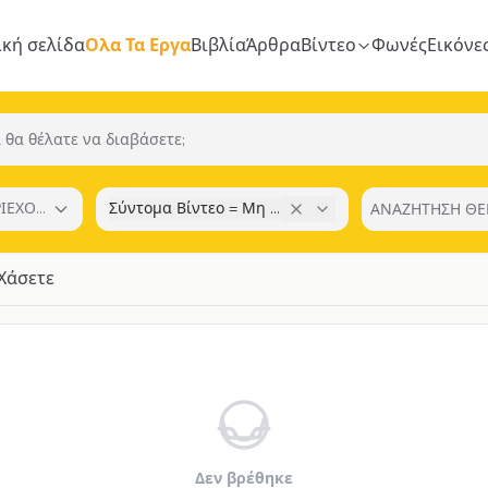
ική σελίδα
Ολα Τα Εργα
Βιβλία
Άρθρα
Βίντεο
Φωνές
Εικόνε
ΡΙΕΧΟΜΕΝΟΥ
Σύντομα Βίντεο = Μη Τα Χάσετε
Χάσετε
Δεν βρέθηκε