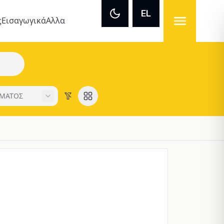
EL
ς
Εισαγωγικά
Αλλα