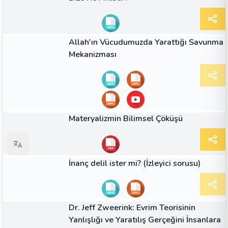
02:07
VIDEO
Allah'ın Vücudumuzda Yarattığı Savunma
Mekanizması
MAKALE
Materyalizmin Bilimsel Çöküşü
00:44
VIDEO
İnanç delil ister mi? (İzleyici sorusu)
00:30
VIDEO
Dr. Jeff Zweerink: Evrim Teorisinin
Yanlışlığı ve Yaratılış Gerçeğini İnsanlara