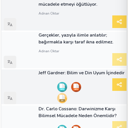
mücadele etmeyi öğütlüyor.
Adnan Oktar
ALINTI
Gerçekler, yazıyla ilimle anlatılır;
bağırmakla karşı taraf ikna edilmez.
Adnan Oktar
01:51
VIDEO
Jeff Gardner: Bilim ve Din Uyum İçindedir
00:48
VIDEO
Dr. Carlo Cossano: Darwinizme Karşı
Bilimsel Mücadele Neden Önemlidir?