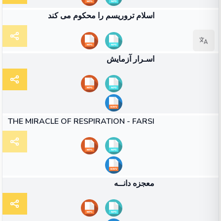
14:43
ویدئو
اسلام تروریسم را محکوم می کند
27:35
ویدئو
اسـرار آزمایش
41:44
ویدئو
THE MIRACLE OF RESPIRATION - FARSI
48:46
ویدئو
معجزه دانــه