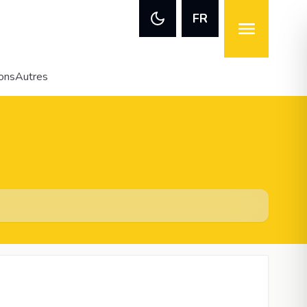
FR
ions
Autres