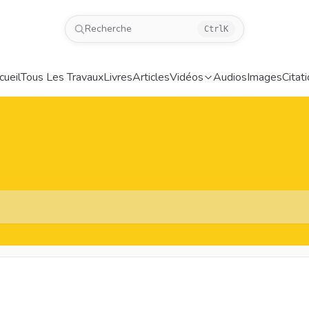
Recherche
Ctrl
K
cueil
Tous Les Travaux
Livres
Articles
Vidéos
Audios
Images
Citat