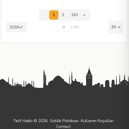
..
«
1
2
163
»
20
3259
/ 163
Telif Hakkı © 2026
Gizlilik Politikası
Kullanım Koşulları
Contact