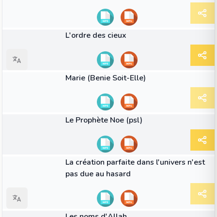
48:17
VIDÉO
L'ordre des cieux
37:28
VIDÉO
Marie (Benie Soit-Elle)
31:40
VIDÉO
Le Prophète Noe (psl)
36:31
VIDÉO
La création parfaite dans l'univers n'est
pas due au hasard
41:25
VIDÉO
Les noms d'Allah