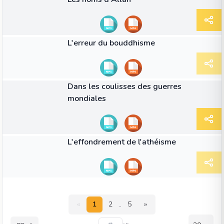
50:04
VIDÉO
L'erreur du bouddhisme
50:15
VIDÉO
Dans les coulisses des guerres
mondiales
40:38
VIDÉO
L'effondrement de l'athéisme
..
«
1
2
5
»