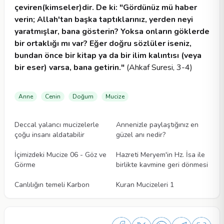
çeviren(kimseler)dir. De ki: "Gördünüz mü haber
verin; Allah'tan başka taptıklarınız, yerden neyi
yaratmışlar, bana gösterin? Yoksa onların göklerde
bir ortaklığı mı var? Eğer doğru sözlüler iseniz,
bundan önce bir kitap ya da bir ilim kalıntısı (veya
bir eser) varsa, bana getirin."
(Ahkaf Suresi, 3-4)
Anne
Cenin
Doğum
Mucize
Videolar
Videolar
Deccal yalancı mucizelerle
Annenizle paylaştığınız en
çoğu insanı aldatabilir
güzel anı nedir?
Videolar
Videolar
İçimizdeki Mucize 06 - Göz ve
Hazreti Meryem'in Hz. İsa ile
Görme
birlikte kavmine geri dönmesi
Videolar
Videolar
Canlılığın temeli Karbon
Kuran Mucizeleri 1