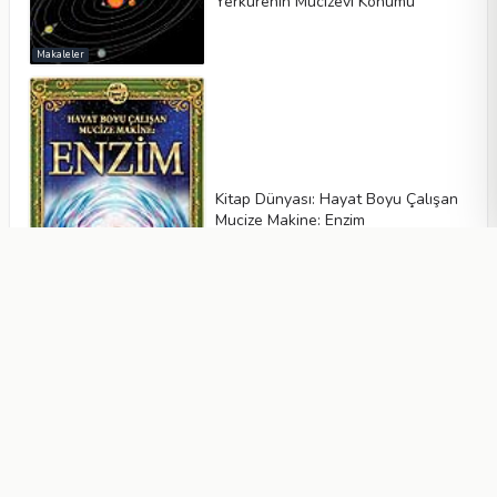
Yerkürenin Mucizevi Konumu
Makaleler
Kitap Dünyası: Hayat Boyu Çalışan
Mucize Makine: Enzim
Makaleler
Fillerin Doğumundaki Mükemmel
Zamanlama
Makaleler