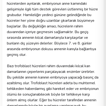
hücrelerden ayrılarak, embriyonun anne karnındaki
gelişimiyle ilgili tüm destek görevleri üstlenmiş bir hücre
grubudur. Hamileliğin yedinci gününe gelindiğinde bu
hücreler her yöne doğru uzantılar çıkartarak büyümeye
başlarlar. Bu değişikliğin amacı, hücrelerin rahim
duvarından içeriye geçmesini sağlamaktır. Bu geçiş
sırasında annenin kılcal damarlarıyla karşılaşırlar ve
bunların dış yüzeyini delerler. Böylece 7. ve 8. günler
arasında embriyonun dokusu annenin kanıyla bağlantıya
geçmiş olur.
Bazı trofoblast hücreleri rahim duvarındaki kılcal kan
damarlarının çeperlerini parçalayacak enzimler üretirler.
Bu şekilde annenin kanının embriyoya yapacağı basınç da
azaltılmış olur. Trofoblast hücreleri adeta bu muhtemel
tehlikeden haberdarmış gibi hareket eder ve embriyonun
ölümü ile sonuçlanabilecek böyle bir tehlikeye karşı
önlem almış olurlar. Eğer bu hücreler tarafından annenin
damarlarında böyle bir ayarlama yapılmasaydı, bu,