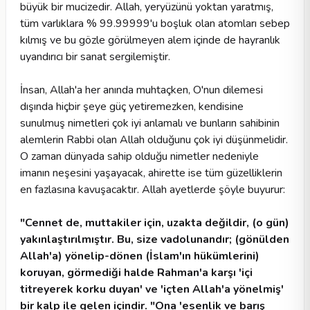
büyük bir mucizedir. Allah, yeryüzünü yoktan yaratmış,
tüm varlıklara % 99.99999'u boşluk olan atomları sebep
kılmış ve bu gözle görülmeyen alem içinde de hayranlık
uyandırıcı bir sanat sergilemiştir.
İnsan, Allah'a her anında muhtaçken, O'nun dilemesi
dışında hiçbir şeye güç yetiremezken, kendisine
sunulmuş nimetleri çok iyi anlamalı ve bunların sahibinin
alemlerin Rabbi olan Allah olduğunu çok iyi düşünmelidir.
O zaman dünyada sahip olduğu nimetler nedeniyle
imanın neşesini yaşayacak, ahirette ise tüm güzelliklerin
en fazlasına kavuşacaktır. Allah ayetlerde şöyle buyurur:
"Cennet de, muttakiler için, uzakta değildir, (o gün)
yakınlaştırılmıştır. Bu, size vadolunandır; (gönülden
Allah'a) yönelip-dönen (İslam'ın hükümlerini)
koruyan, görmediği halde Rahman'a karşı 'içi
titreyerek korku duyan' ve 'içten Allah'a yönelmiş'
bir kalp ile gelen içindir. "Ona 'esenlik ve barış