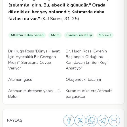
(selam)la' girin. Bu, ebedilik günüdür." Orada
diledikleri her şey onlarındır; Katımızda daha
fazlası da var."
(Kaf Suresi, 31-35)
Allah'ın Detay Sanatı
Atom
Evrenin Yaratılışı
Molekül
Videolar
Videolar
Dr. Hugh Ross ‘Dünya Hayat
Dr. Hugh Ross, Evrenin
İçin Ayrıcalıklı Bir Gezegen
Başlangıcı Olduğunu
Midir?” Sorusuna Cevap
Kanıtlayan En Son Keşfi
Veriyor
Anlatıyor
Videolar
Videolar
Atomun gücü
Oksijendeki tasarım
Videolar
Videolar
Atomun muhteşem yapısı – 1.
Kuran mucizeleri: Atomaltı
Bölüm
parçacıklar
PAYLAŞ