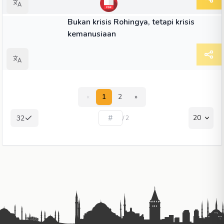
ARTIKEL
Bukan krisis Rohingya, tetapi krisis
kemanusiaan
«
1
2
»
20
32
/ 2