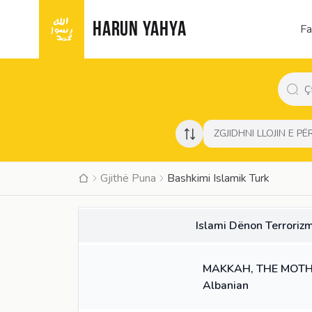
HARUN YAHYA
Fa
ZGJIDHNI LLOJIN E P
Gjithë Puna
Bashkimi Islamik Turk
LIBËR
Islami Dënon Terroriz
46:33
VIDEO
MAKKAH, THE MOTHE
Albanian
30:18
VIDEO