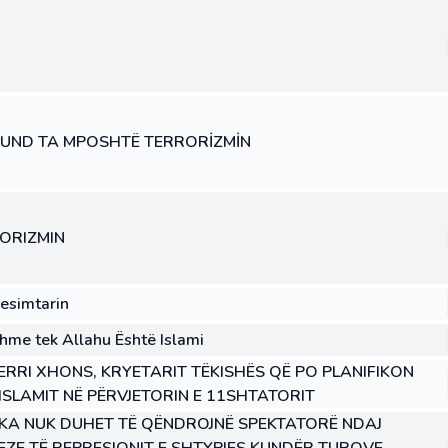
UND TA MPOSHTË TERRORİZMİN
RORIZMIN
besimtarin
hme tek Allahu Është Islami
TERRI XHONS, KRYETARIT TËKISHËS QË PO PLANIFIKON
SLAMIT NË PËRVJETORIN E 11SHTATORIT
KA NUK DUHET TË QËNDROJNË SPEKTATORË NDAJ