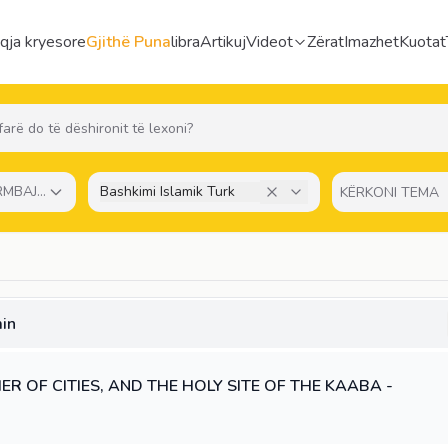
qja kryesore
Gjithë Puna
libra
Artikuj
Videot
Zërat
Imazhet
Kuotat
ËRMBAJTJES
Bashkimi Islamik Turk
min
R OF CITIES, AND THE HOLY SITE OF THE KAABA -