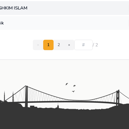
SHKIM ISLAM
ik
/ 2
«
1
2
»