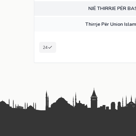
NJË THIRRJE PËR BA
LIBËR
Thirrje Për Union Islam
24