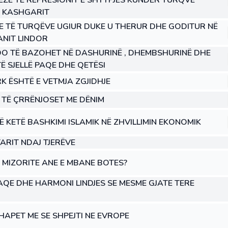
NEZE TË REPRESIONIT E SHTYPJES KUNDËR TURQVE
E KASHGARIT
E TË TURQËVE UGIUR DUKE U THERUR DHE GODITUR NË
ANIT LINDOR
O TË BAZOHET NË DASHURINË , DHEMBSHURINË DHE
Ë SJELLË PAQE DHE QETËSI
RK ËSHTË E VETMJA ZGJIDHJE
 TË ÇRRËNJOSET ME DËNIM
Ë KETË BASHKIMI ISLAMIK NË ZHVILLIMIN EKONOMIK
ARIT NDAJ TJERËVE
 MIZORITE ANE E MBANE BOTES?
 PAQE DHE HARMONI LINDJES SE MESME GJATE TERE
RHAPET ME SE SHPEJTI NE EVROPE