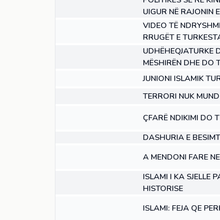
POLITIKËS SË RE KI
UIGUR NË RAJONIN 
NENI
VIDEO TË NDRYSHM
RRUGËT E TURKEST
NENI
UDHËHEQJATURKE D
MËSHIRËN DHE DO T
NENI
JUNIONI ISLAMIK TU
NENI
TERRORI NUK MUND
NENI
ÇFARË NDIKIMI DO T
NENI
DASHURIA E BESIMT
NENI
A MENDONI FARE NE
NENI
ISLAMI I KA SJELLE
HISTORISE
NENI
ISLAMI: FEJA QE PE
29:21
VIDEO