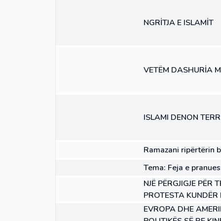
NGRİTJA E ISLAMİT
26:46
VIDEO
VETËM DASHURİA M
13:43
VIDEO
ISLAMI DENON TER
NENI
Ramazani ripërtërin 
NENI
Tema: Feja e pranues
NENI
NJË PËRGJIGJE PËR 
PROTESTA KUNDËR I
NENI
EVROPA DHE AMERI