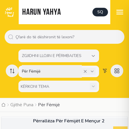
HARUN YAHYA
SQ
ZGJIDHNI LLOJIN E PËRMBAJTJES
Për Fëmijë
Gjithë Puna
Për Fëmijë
LIBËR
Përrallëza Për Fëmijët E Mençur 2