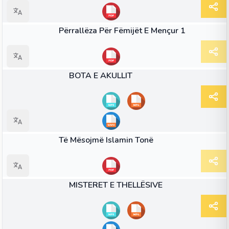
LIBËR
Përrallëza Për Fëmijët E Mençur 1
35:37
VIDEO
BOTA E AKULLIT
LIBËR
Të Mësojmë Islamin Tonë
39:05
VIDEO
MISTERET E THELLËSIVE