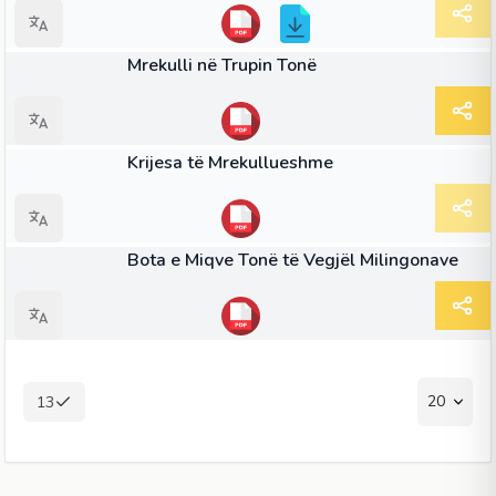
LIBËR
Mrekulli në Trupin Tonë
LIBËR
Krijesa të Mrekullueshme
LIBËR
Bota e Miqve Tonë të Vegjël Milingonave
20
13