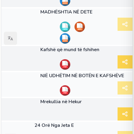
36:36
VIDEO
MADHËSHTIA NË DETE
NENI
Kafshë që mund të fshihen
NENI
NJË UDHËTIM NË BOTËN E KAFSHËVE
NENI
Mrekullia në Hekur
LIBËR
24 Orë Nga Jeta E