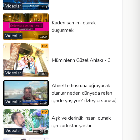
Videolar
02:18
Kaderi samimi olarak
düşünmek
Videolar
04:09
HD
Müminlerin Güzel Ahlakı - 3
Videolar
33:01
Ahirette hüsrüna uğrayacak
olanlar neden dünyada refah
içinde yaşıyor? (İzleyici sorusu)
Videolar
01:19
HD
Aşk ve derinlik insanı olmak
için zorluklar şarttır
Videolar
08:21