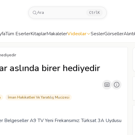
Ara
Ctrl
K
yfa
Tüm Eserler
Kitaplar
Makaleler
Videolar
Sesler
Görseller
Alıntı
00:05
/
07:14
CC
 hediyedir
lar aslında birer hediyedir
n
İman Hakikatleri Ve Yaratılış Mucizesi
r Belgeseller A9 TV Yeni Frekansımız: Türksat 3A Uydusu