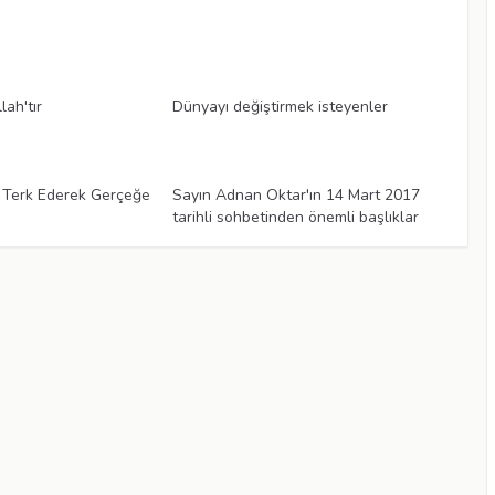
Makaleler
lah'tır
Dünyayı değiştirmek isteyenler
Makaleler
ı Terk Ederek Gerçeğe
Sayın Adnan Oktar'ın 14 Mart 2017
tarihli sohbetinden önemli başlıklar