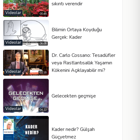
sıkıntı verendir
Videolar
00:46
Bilimin Ortaya Koyduğu
Gerçek: Kader
Videolar
06:06
Dr. Carlo Cossano: Tesadüfler
veya Rastlantısallık Yaşamın
Kökenini Açıklayabilir mi?
Videolar
02:16
Gelecekten geçmişe
Videolar
04:22
Kader nedir? Gülşah
Güçyetmez