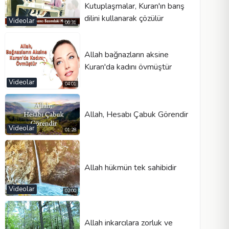
Kutuplaşmalar, Kuran'ın barış
dilini kullanarak çözülür
Videolar
06:31
Allah bağnazların aksine
Kuran'da kadını övmüştür
Videolar
04:01
Allah, Hesabı Çabuk Görendir
Videolar
01:28
Allah hükmün tek sahibidir
Videolar
02:00
Allah inkarcılara zorluk ve