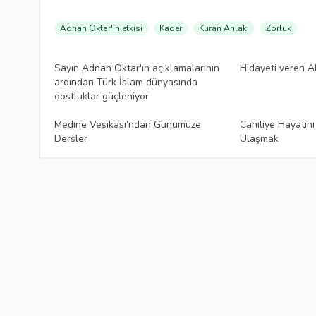
Adnan Oktar'ın etkisi
Kader
Kuran Ahlakı
Zorluk
Makaleler
Makaleler
Sayın Adnan Oktar'ın açıklamalarının
Hidayeti veren Al
ardından Türk İslam dünyasında
dostluklar güçleniyor
Makaleler
Makaleler
Medine Vesikası’ndan Günümüze
Cahiliye Hayatın
Dersler
Ulaşmak