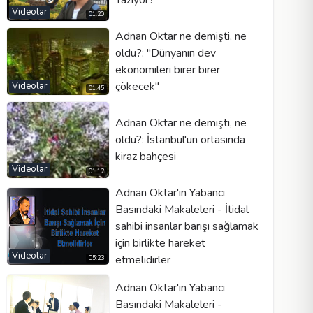
Videolar
01:20
Adnan Oktar ne demişti, ne
oldu?: ''Dünyanın dev
ekonomileri birer birer
çökecek''
Videolar
01:45
Adnan Oktar ne demişti, ne
oldu?: İstanbul'un ortasında
kiraz bahçesi
Videolar
01:12
Adnan Oktar'ın Yabancı
Basındaki Makaleleri - İtidal
sahibi insanlar barışı sağlamak
için birlikte hareket
Videolar
etmelidirler
05:23
Adnan Oktar'ın Yabancı
Basındaki Makaleleri -