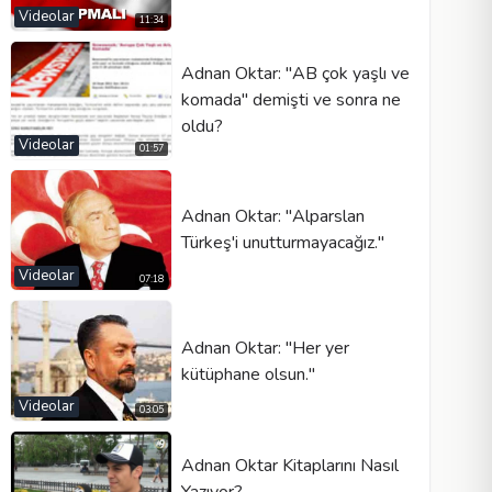
Videolar
11:34
Adnan Oktar: ''AB çok yaşlı ve
komada'' demişti ve sonra ne
Video tipi
oldu?
Videolar
01:57
Otomatik oynat
Adnan Oktar: ''Alparslan
Kontrolleri göster
Türkeş'i unutturmayacağız.''
Döngü
Videolar
07:18
Genişlik
Yükseklik
Adnan Oktar: ''Her yer
kütüphane olsun.''
Videolar
03:05
Adnan Oktar Kitaplarını Nasıl
Yazıyor?