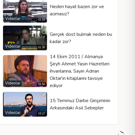
Neden hayat bazen zor ve
acımasız?
Videolar
01:32
Gerçek dost bulmak neden bu
kadar zor?
Videolar
01:26
14 Ekim 2011 / Almanya
Şeyh Ahmet Yasin Hazretleri
ihvanlarına, Sayın Adnan
Oktar'ın kitaplarını tavsiye
Videolar
ediyor
01:54
15 Temmuz Darbe Girişiminin
Arkasındaki Asıl Sebepler
Videolar
05:27