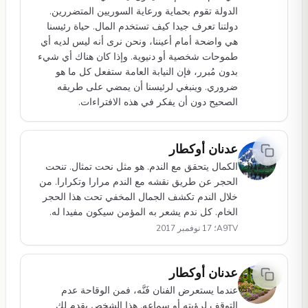
الدولة تقوم بحماية ورعاية السوريين المتضررين.
دولتنا تعرف جيدا كيف تستخدم المال. حياة رئيسنا
هي واضحة أمام أعيننا، ونحن نرى أنه ليس لديه أي
طموحات شخصية أو دنيوية. وإذا كان هناك أي شيء
بدون مُبرر، فإن النيابة العامة ستفعل كل ما هو
ضروري. وينبغي لرئيسنا أن يمضي على طريقه
الصحيح دون أن يفكر في هذه الافتراءات.
عدنان أوكطار
الكمال يتحقق مع الندم. هو مثل نحت تمثال. تنحت
الحجر عن طريق نقشه مع الندم مرارا وتكرارا. من
خلال الندم تكشف الجمال المخفي تحت هذا الحجر
الخام. كل ندم يشعر به المؤمن سيكون مفيدا له.
A9TV؛ 17 نوفمبر 2017
عدنان أوكطار
عندما يستعرض الفنان فَنَّه، فمن الوقاحة عدم
التوقف لِرؤيته أو سماعه. هذا الشخص يقدم لك