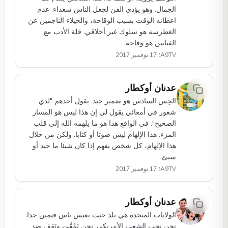
الجمال. وهو يؤدي الفن لجعل الناس سعداء. عدم
اعطائه الوقت بسبب الوقاحة، والخيلاء الناجمين عن
الغطرسة هو سلوك غير أخلاقي. قلة الأدب مع
الفنانين هو وقاحة.
A9TV؛ 17 نوفمبر 2017
عدنان أوكطار
الحِس السادس هو ضمير جيد. يقول أحدهم "لدي
شعور في أمعائي يقول لي إن هذا ليس هو المسار
الصحيح". في الواقع هذا هو ما يلهمه الله إلى قلب
المرء. هذا الإلهام ليس صوتا أو كتابا. ولكن من خلال
هذا الإلهام، كل شخص يفهم إذا كان شيئا ما جيد أو
سيئ.
A9TV؛ 17 نوفمبر 2017
عدنان أوكطار
الولايات المتحدة هي بلد حيث يعيس ناس قيمين جدا.
نحن نحب الشعب الأمريكي. نحن نَمْقُت ونَقِف ضد