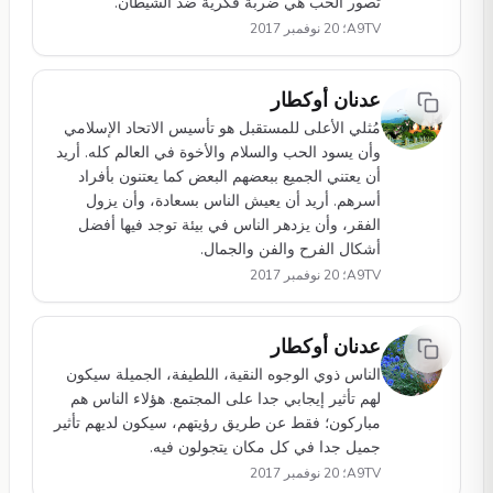
تصور الحب هي ضربة فكرية ضد الشيطان.
A9TV؛ 20 نوفمبر 2017
عدنان أوكطار
مُثلي الأعلى للمستقبل هو تأسيس الاتحاد الإسلامي
وأن يسود الحب والسلام والأخوة في العالم كله. أريد
أن يعتني الجميع ببعضهم البعض كما يعتنون بأفراد
أسرهم. أريد أن يعيش الناس بسعادة، وأن يزول
الفقر، وأن يزدهر الناس في بيئة توجد فيها أفضل
أشكال الفرح والفن والجمال.
A9TV؛ 20 نوفمبر 2017
عدنان أوكطار
الناس ذوي الوجوه النقية، اللطيفة، الجميلة سيكون
لهم تأثير إيجابي جدا على المجتمع. هؤلاء الناس هم
مباركون؛ فقط عن طريق رؤيتهم، سيكون لديهم تأثير
جميل جدا في كل مكان يتجولون فيه.
A9TV؛ 20 نوفمبر 2017