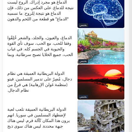
الدماغ هو مجرد إدراك. الروح ليست
ينبغي التغاضي عن أيٍ من هذه الإلهامات
نتيجة للدماغ. على العكس من ذلك، فإن
الإلهية. أولئك الذين ينجحون في ذلك،
الدماغ هو نتيجة لِلروح. ما نسميه
سيفوزون بكل شيء.
"الدماغ" هو قطعة من اللحم والدهون
في محل الجزار. كل شيء هو روح الله.
يقتبس
الدماغ، والعيون، والجلد، والشعر خُلِقُوا
وفقا للحب. مع الحب، سوف تأي القوة
والحيوية في الجسم كله. في غياب
الحب، جميع الخلايا تصبح سرطانية. وبما
أن جميع الخلايا يتم خلقها وفقا للحب،
يقتبس
فعندما لا تجد الحب، فإنها -بمعنى آخرـ
تبدأ في الانتحار. غياب الحب يسبب انهيار
الدولة البريطانية العميقة هي نظام
جسم الإنسان بسرعة كبيرة.
دجال، مُصِرٌ على تدمير المسلمين. فيتو
(منظمة غولن الإرهابية) هي فرعٌ من
نظام الدجال.
يقتبس
الدولة البريطانية العميقة تلعب لعبة
لإضطهاد المسلمين في سوريا. انهم
يرون هذا المكان كَآلة فرم. ليس هناك
جبهة محددة. ليس هناك سوى ذبح
لِلمسلمين. قول أن اللاجئين السوريين