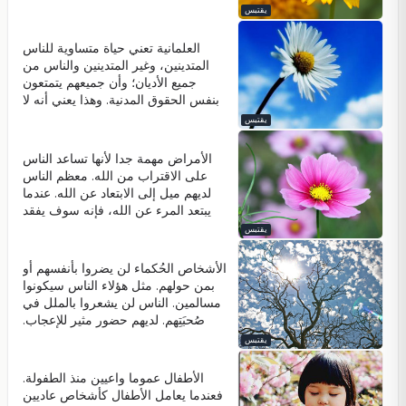
يغفر. عندما يغفر المرء، فإنه يعطي
يقتبس
الراحة لكل من الغافِر والمغفور له. الله
هو الذي يخلق كل الأمور التي ينزعج
العلمانية تعني حياة متساوية للناس
منها المرء.
المتدينين، وغير المتدينين والناس من
جميع الأديان؛ وأن جميعهم يتمتعون
بنفس الحقوق المدنية. وهذا يعني أنه لا
يُمارس أي ضغط على الناس بسبب
يقتبس
عقائدهم. ومن غير المقبول إضطهاد
الملحدين قائلا "كيف يمكنك؟" من غير
الأمراض مهمة جدا لأنها تساعد الناس
المقبول التدخل في خيارات الآخرين في
على الاقتراب من الله. معظم الناس
حياتهم أو ملابسهم. يمكن للمرأة ارتداء
لديهم ميل إلى الابتعاد عن الله. عندما
الحجاب إذا أرادت أو تنورة قصيرة إذا
يبتعد المرء عن الله، فإنه سوف يفقد
أرادت. الآية التي تقول 'لَكُمۡ دِينُكُمۡ
كل شيء. قوة الحب والعمق والفرح
يقتبس
وَلِىَ دِينِ' في القرآن هي أجمل تعريف
والغرض من الوجود ... الأمراض تمنع
لِلعلمانية.
الناس من هذه الخسارة. يبدو أن
الأشخاص الحُكماء لن يضروا بأنفسهم أو
الأمراض تجلب المشقة ولكنها في
بمن حولهم. مثل هؤلاء الناس سيكونوا
الواقع تجعل الناس أكثر جمالا.
مسالمين. الناس لن يشعروا بالملل في
صُحبَتِهم. لديهم حضور مثير للإعجاب.
العيون تبحث عن مثل هؤلاء الناس. إن
يقتبس
نظراتهم ستكون ذات مغزى وجمال.
الناس الحُكماء يكون لهم تأثير مُطَمْئِن
الأطفال عموما واعيين منذ الطفولة.
على الآخرين، ويجلبون السكينة إلى
فعندما يعامل الأطفال كأشخاص عاديين