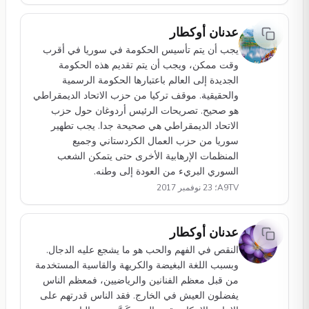
عدنان أوكطار
يجب أن يتم تأسيس الحكومة في سوريا في أقرب
وقت ممكن، ويجب أن يتم تقديم هذه الحكومة
الجديدة إلى العالم باعتبارها الحكومة الرسمية
والحقيقية. موقف تركيا من حزب الاتحاد الديمقراطي
هو صحيح. تصريحات الرئيس أردوغان حول حزب
الاتحاد الديمقراطي هي صحيحة جدا. يجب تطهير
سوريا من حزب العمال الكردستاني وجميع
المنظمات الإرهابية الأخرى حتى يتمكن الشعب
السوري البريء من العودة إلى وطنه.
A9TV؛ 23 نوفمبر 2017
عدنان أوكطار
النقص في الفهم والحب هو ما يشجع عليه الدجال.
وبسبب اللغة البغيضة والكريهة والقاسية المستخدمة
من قبل معظم الفنانين والرياضيين، فمعظم الناس
يفضلون العيش في الخارج. فقد الناس قدرتهم على