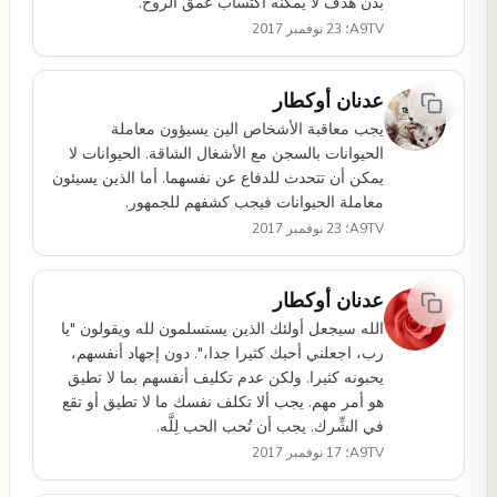
بدن هدف لا يمكنه اكتساب عُمق الروح.
A9TV؛ 23 نوفمبر 2017
عدنان أوكطار
يجب معاقبة الأشخاص الين يسيؤون معاملة
الحيوانات بالسجن مع الأشغال الشاقة. الحيوانات لا
يمكن أن تتحدث للدفاع عن نفسهما. أما الذين يسيئون
معاملة الحيوانات فيجب كشفهم للجمهور.
A9TV؛ 23 نوفمبر 2017
عدنان أوكطار
الله سيجعل أولئك الذين يستسلمون لله ويقولون "يا
رب، اجعلني أحبك كثيرا جدا،". دون إجهاد أنفسهم،
يحبونه كثيرا. ولكن عدم تكليف أنفسهم بما لا تطيق
هو أمر مهم. يجب ألا تكلف نفسك ما لا تطيق أو تقع
في الشِّرك. يجب أن تُحب الحب لِلَّه.
A9TV؛ 17 نوفمبر 2017