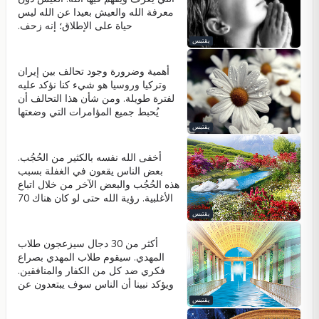
يستطيعون -لا سمح الله- خداع الله. الله
معرفة الله والعيش بعيدا عن الله ليس
هو الحكيم صاحب الحكمة اللانهائية. إذا
حياة على الإطلاق؛ إنه زحف.
حاول أي شخص -لا سمح الله- أن يخدع
يقتبس
الله بِعقله الضعيف، فالله يجعله يعاني
من عواقب حماقته.
أهمية وضرورة وجود تحالف بين إيران
وتركيا وروسيا هو شيء كنا نؤكد عليه
لفترة طويلة. ومن شأن هذا التحالف أن
يُحبط جميع المؤامرات التي وضعتها
الدولة البريطانية العميقة لهذه المنطقة.
يقتبس
أخفى الله نفسه بالكثير من الحُجُب.
بعض الناس يقعون في الغفلة بسبب
هذه الحُجُب والبعض الآخر من خلال اتباع
الأغلبية. رؤية الله حتى لو كان هناك 70
ألف حجاب هو سِمة المؤمن. حتى من
يقتبس
خلال 700 ألف حجاب، المؤمن سوف
يرى ويُحب الله كثيرا. لا شيء يمكن أن
أكثر من 30 دجال سيزعجون طلاب
يجعل المؤمن ينسى الله. وبما أن الله
المهدي. سيقوم طلاب المهدي بصراع
سيخلق للناس حياة أبدية، فإن التربية
فكري ضد كل من الكفار والمنافقين.
التي سيتلقاها المرء في هذا العالم
ويؤكد نبينا أن الناس سوف يبتعدون عن
ستكون ذات أهمية بالغة.
طلاب المهدي ولا يريدون القيام بأعمال
يقتبس
تجارية معهم أو الزواج معهم. الناس