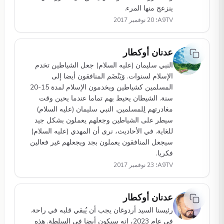
ينزعج منها المرء.
A9TV؛ 20 نوفمبر 2017
عدنان أوكطار
النبي سليمان (عليه السلام) جعل الشياطين تخدم
الإسلام لسنوات. وَيَنْضَم المنافقون أيضا إلى
المسلمين كشياطين ويخدمون الإسلام لمدة 15-20
سنة. الشيطان يحيط بهم تماما عندما يحين وقت
مغادرتهم لِلمسلمين. النبي سليمان (عليه السلام)
سيطر على الشياطين وجعلهم يعملون بشكل جيد
للغاية. في الأحاديث، نرى أن المهدي (عليه السلام)
سيجعل المنافقون يعملون بجد ويجعلهم غير فعالين
فكريا.
A9TV؛ 23 نوفمبر 2017
عدنان أوكطار
رئيسنا السيد أردوغان يجب أن يُبقي قلبه في راحة.
في عام 2023، إنه سيكون أيضا في السلطة. هذه