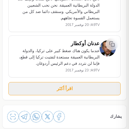
الدولة البريطانية العميقة. نحن نحب الشعبين
البريطاني والأمريكي. وسنقف دائما ضد كل من
يستعمل القسوة تجاههم.
A9TV؛ 20 نوفمبر 2017
عدنان أوكطار
عندما يكون هناك ضغط كبير على تركيا، والدولة
البريطانية العميقة مستعدة لتفتيت تركيا إلى قطع،
فإننا لن نتردد في دعم الرئيس أردوغان.
A9TV؛ 23 نوفمبر 2017
اقرأ أكثر
يشارك