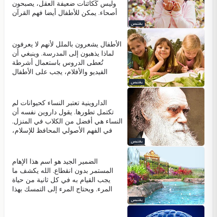
القلوب. عندما يدخل الناس الحُكماء إلى
وليس كَكائنات ضعيفة العقل، يصبحون
غرفة، الناس يشعرون بطبيعة الحال أن
أصحاء. يمكن للأطفال أيضا فهم القرآن
قلوبهم في اتصال دائم بالله. الحكمة هي
بشكل جيد جدا لأنهم في سن صغير.
يقتبس
نور مُشع من الله.
الأطفال يشعرون بالملل لأنهم لا يعرفون
لماذا يذهبون إلى المدرسة. وينبغي أن
تُعطى الدروس باستعمال أشرطة
الفيديو والأفلام، يجب على الأطفال
الجلوس في كراسي مريحة ويحتاجون
يقتبس
إلى ارتداء ما يريدون. عندما يذهب
الأطفال إلى المدرسة، يجب أن يكونوا
الداروينية تعتبر النساء كحيوانات لم
واعين بذلك، وسوف يكونوا متعلمين
تكتمل تطورها. يقول داروين نفسه أن
ومثقفين جدا وسوف يصبحون محبوبين.
النساء هي أفضل من الكلاب في المنزل.
في الفهم الأصولي المحافظ للإسلام،
هناك فَهمٌ يعتبر النساء كَنِصف كائنات.
يقتبس
وهناك مئات من القواعد ضد المرأة.
ولذلك، يتم تنشئة كثير من الناس مع
الضمير الجيد هو اسم هذا الإهام
العداوة ضد المرأة. النساء هي كائنات
المستمر بدون انقطاع. الله يكشف ما
نبيلة، مباركة وذات جودة عالية.
يجب القيام به في كل ثانية من حياة
المرء. ويحتاج المرء إلى التمسك بهذا
الإهام بكل إخلاص. إذا تخلى المرء عن
يقتبس
هذا الإلهام الخفي، الغير مسموع، فإنه
سيكون خسارة شنيعة لهذا الشخص. ولا