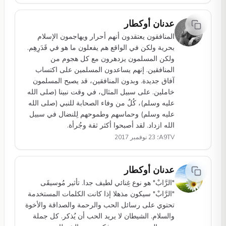
عدنان أوكطار
المنافقون يعتقدون أنهم أحرار ويهاجمون الإسلام
بحرية ولكن في الواقع هم يفعلون ما هو في قَدَرِهِم.
ولكن المسلمون يزدهرون مع كل هجوم من
المنافقين. إنهم يساعدون المسلمين على اكتساب
آفاق جديدة. وبدون المنافقين، قد يصبح المسلمون
خاملين. على سبيل المثال، في وقت نبينا (صلى الله
عليه وسلم)، كُلٌ من وفاء الصحابة للنبي (صلى الله
عليه وسلم) وحماسهم وطموحهم لِلنضال في سبيل
الله ازداد. لقد أصبحوا أكثر ثقة وجُرأة.
A9TV؛ 23 نوفمبر 2017
عدنان أوكطار
"الرَّابْ" هو نوع غِنائي لطيف جدا. تأثير مُوسيقَى
"الرَّابْ" سيكون مذهلا إذا كانت الكلمات المستخدمة
تحتوي على رسائل الحب والرحمة والصداقة والأخوة
والسلام. الشيطان لا يريد الحب أن يُذكر. كل جملة