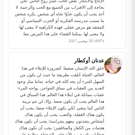
الإنتاج والابتكار. نقص الحب كَسَّرَ روح الناس. نحن
بحاجة إلى الاقتراب من الجميع مع الحب والرحمة. لا
أحد يجب أن يكون عدُوًا تجاه أي شخص. يكره شخص
ما بسبب مدرسته الفكرية أو الحزب السياسي أو
المعتقد هو مرض عقلي. فهذه الكراهية لا معنى لها
ولا معنى لها. يمكننا القضاء على هذا المرض معا.
A9TV؛ 20 نوفمبر 2017
عدنان أوكطار
خلق الله الإنسان ضعيفا. كضرورة للإبتلاء في هذا
العالم، الحياة خُلِقت بطريقة ما حيث لن يكون من
السهل للمرء أن يجد الله في حياته. تماما مثل وجود
العديد من العقبات في سباق الحواجز، يواجه المرء
عقبات مماثلة في ابتلاء هذا العالم. هذا السباق في
هذا العالم يجب أن يكون صعبا، وإلا، لن تتم تربية
الناس كما ينبغي. لكي يكون الإبتلاء صعبا، يجب أن
يكون هناك الغفلة، والتعب. يجب أن يكون هناك
أشخاص يتحدثون معهم بشراسة؛ يجب أن تكون هناك
هجمات من الكفار والمنافقين؛ يجب أن تكون هناك
خطابات يائسة من الأشخاص الضعفاء. وعلاوة على