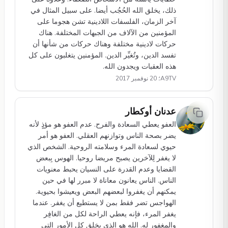
ذلك، يخلق الله الحُجُب أيضا. على سبيل المثال في
آخر الزمان، الفلسفات اللادينية تشن هجوما على
المؤمنين من الآلاف من الجبهات المختلفة. هناك
حركات لادينية مختلفة وهناك حركات من شأنها أن
تفسد الدين، وتُغيِّر الدين. المؤمنين يتغلبون على كل
هذه العقبات ويجدون الله.
A9TV؛ 20 نوفمبر 2017
عدنان أوكطار
العفو يعطي السعادة والفرح. عدم العفو هو مؤذٍ لأنه
يضر بصحة الناس وتوازنهم العقلي. العفو هو أمر
حيوي لسعادة المرء وسلامته الروحية. الشخص الذي
لا يغفر لِلآخرين يصبح مريضا روحيا. الهوس بِبعض
القضايا وعدم القدرة على النسيان يحبط معنويات
الناس. الناس يعانون معاناة لا مبرر لها في حين
يمكنهم أن يغفروا لبعضهم البعض ويعيشوا بحيوية.
الهواجس تضر فقط بمن لا يستطيع أن يغفر. عندما
يغفر المرء، فإنه يعطي الراحة لكل من الغافِر
والمغفور له. الله هو الذي يخلق كل الأمور التي