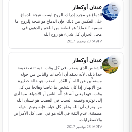
عدنان أوكطار
الدماغ هو مجرد إدراك. الروح ليست نتيجة للدماغ.
على العكس من ذلك، فإن الدماغ هو نتيجة لِلروح. ما
نسميه "الدماغ" هو قطعة من اللحم والدهون في
محل الجزار. كل شيء هو روح الله.
A9TV؛ 23 نوفمبر 2017
عدنان أوكطار
الشخص الذي يغضب في كل وقت لديه ثقة ضعيفة
جدا بالله، لأنه يعتقد أن الأحداث والناس من حوله
مستقلِّين عن الله أو القَدَر. الغضب هو حالة خطيرة
من الإنهيار. إذا كان شخص ما غاضبا وهائجا في كل
وقت، فهذا يعني أنه قد ألَّه الناس أو الأشياء، مما أدى
إلى توتره وغضبه. السبب في الغضب هو نسيان الله.
من يعرف أن الله يخلق كل حياة، فإنه يعيش حياة
مطمئنة. عدم الثقة في الله هو في أصل كل الأمراض
والاضطرابات.
A9TV؛ 23 نوفمبر 2017