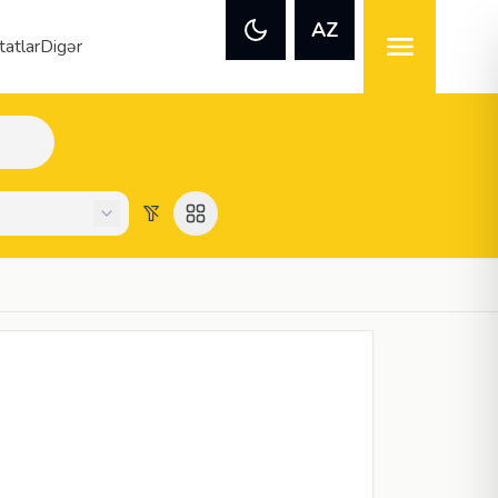
AZ
tatlar
Digər