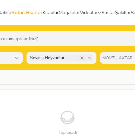
əhifə
Bütün Əsərlər
Kitablar
Məqalələr
Videolar
Səslər
Şəkillər
Si
Sevimli Heyvanlar
Tapılmadı