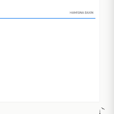
HAMISINA BAXIN
östəriblər.