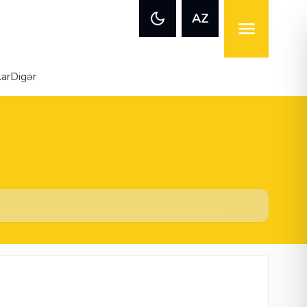
AZ
lar
Digər