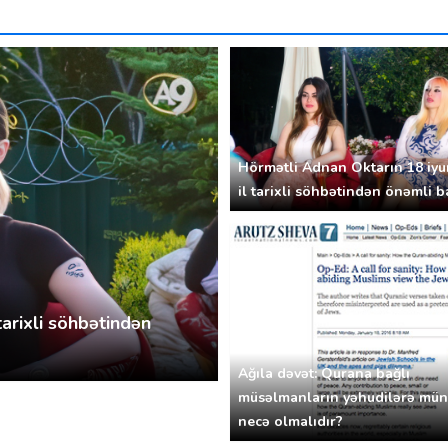
Hörmətli Adnan Oktarın 18 iyu
il tarixli söhbətindən önəmli b
tarixli söhbətindən
Ağıla dəvət: Qurana bağlı
müsəlmanların yəhudilərə mün
necə olmalıdır?