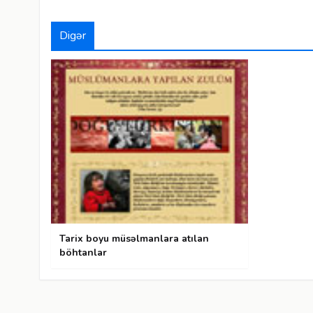
Digər
Adnan Oktar
Texasda yandırılan məscidin bərpa edilm
A9 TV; 1 fevral 2017
Tarix boyu müsəlmanlara atılan
böhtanlar