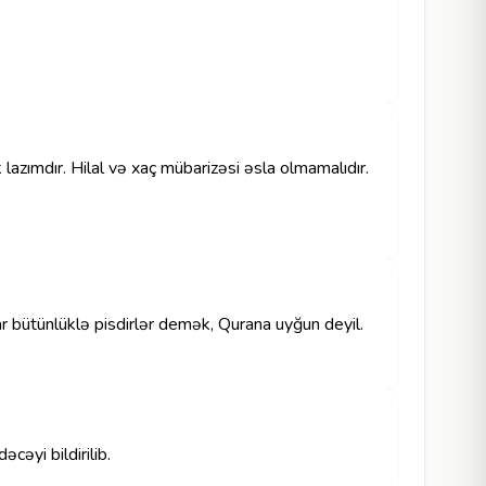
lazımdır. Hilal və xaç mübarizəsi əsla olmamalıdır.
lar bütünlüklə pisdirlər demək, Qurana uyğun deyil.
cəyi bildirilib.