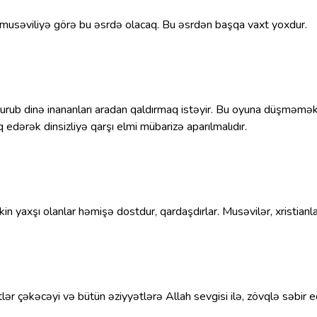
və musəviliyə görə bu əsrdə olacaq. Bu əsrdən başqa vaxt yoxdur.
vurub dinə inananları aradan qaldırmaq istəyir. Bu oyuna düşməmək 
q edərək dinsizliyə qarşı elmi mübarizə aparılmalıdır.
akin yaxşı olanlar həmişə dostdur, qardaşdırlar. Musəvilər, xristian
 çəkəcəyi və bütün əziyyətlərə Allah sevgisi ilə, zövqlə səbir edə