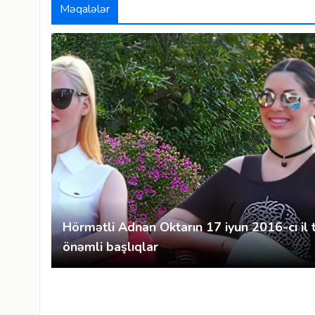
Məqalələr
Hörmətli Adnan Oktarın 17 iyun 2016-cı il 
önəmli başlıqlar