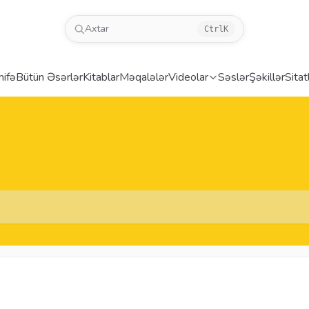
Axtar
Ctrl
K
hifə
Bütün Əsərlər
Kitablar
Məqalələr
Videolar
Səslər
Şəkillər
Sitat