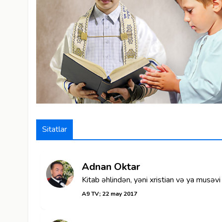
Sitatlar
Adnan Oktar
Kitab əhlindən, yəni xristian və ya musəvi
A9 TV; 22 may 2017