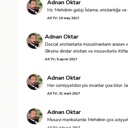
Adnan Oktar
Hz. Mehdinin gəlişi İslama, xristianlığa 
A9 TV; 19 may 2017
Adnan Oktar
Dəccal xristianlarla müsəlmanların arasını 
Əksinə dindar xristian və musəvilərlə ittifa
A9 TV; 9 aprel 2017
Adnan Oktar
Hər cəmiyyətdən pis insanlar çıxa bilər, l
A9 TV; 31 mart 2017
Adnan Oktar
Musəvi mənbələrdə Mehdinin çox əziyyətlər
A9 TV; 4 fevral 2017