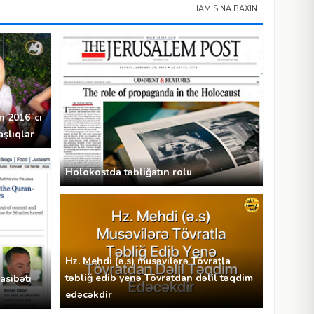
HAMISINA BAXIN
n 2016-cı
aşlıqlar
Holokostda təbliğatın rolu
Hz. Mehdi (ə.s) musəvilərə Tövratla
təbliğ edib yenə Tövratdan dəlil təqdim
asibəti
edəcəkdir