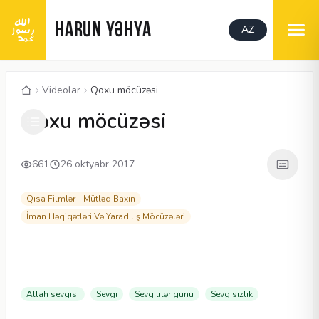
HARUN YƏHYA
AZ
Videolar
Qoxu möcüzəsi
00:04
/
03:52
CC
480P
Qoxu möcüzəsi
661
26 oktyabr 2017
Qısa Filmlər - Mütləq Baxın
İman Həqiqətləri Və Yaradılış Möcüzələri
Allah sevgisi
Sevgi
Sevgililər günü
Sevgisizlik
Məqalələr
Məqalələr