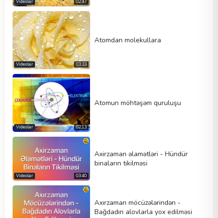
Videolar
02:47
Atomdan molekullara
Videolar
03:33
Atomun möhtəşəm quruluşu
Videolar
02:13
Axirzaman əlamətləri - Hündür
binaların tikilməsi
Videolar
03:40
Axırzaman möcüzələrindən -
Bağdadın alovlarla yox edilməsi