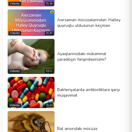
Videolar
01:34
Axırzaman möcüzələrindən: Halley
quyruqlu ulduzunun keçməsi
Videolar
01:57
Ayaqlarınızdakı mükəmməl
yaradılışın fərqindəsinizmi?
Videolar
03:11
Bakteriyalarda antibiotiklərə qarşı
müqavimət
Videolar
00:45
Bal arısındakı möcüzə