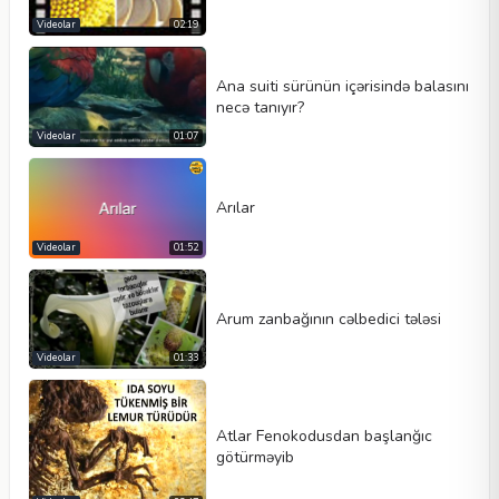
Videolar
02:19
Ana suiti sürünün içərisində balasını
necə tanıyır?
Videolar
01:07
Arılar
Videolar
01:52
Arum zanbağının cəlbedici tələsi
Videolar
01:33
Atlar Fenokodusdan başlanğıc
götürməyib