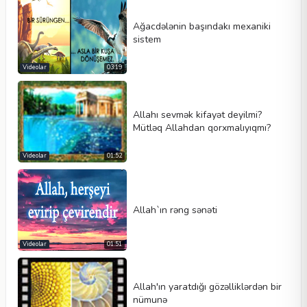
Ağacdələnin başındakı mexaniki
sistem
Videolar
03:19
Allahı sevmək kifayət deyilmi?
Mütləq Allahdan qorxmalıyıqmı?
Videolar
01:52
Allah`ın rəng sənəti
Videolar
01:51
Allah'ın yaratdığı gözəlliklərdən bir
nümunə