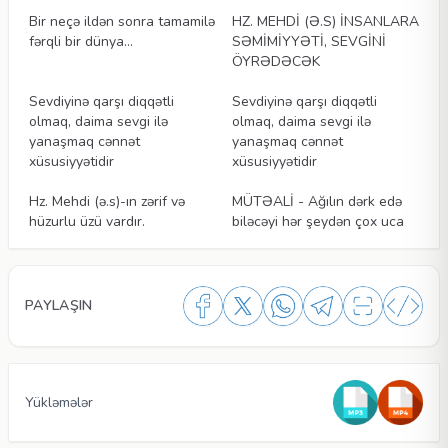
Bir neçə ildən sonra tamamilə
HZ. MEHDİ (Ə.S) İNSANLARA
fərqli bir dünya…
SƏMİMİYYƏTİ, SEVGİNİ
ÖYRƏDƏCƏK
Məqalələr
Məqalələr
Sevdiyinə qarşı diqqətli
Sevdiyinə qarşı diqqətli
olmaq, daima sevgi ilə
olmaq, daima sevgi ilə
yanaşmaq cənnət
yanaşmaq cənnət
xüsusiyyətidir
xüsusiyyətidir
Məqalələr
Məqalələr
Hz. Mehdi (ə.s)-ın zərif və
MÜTƏALİ - Ağılın dərk edə
hüzurlu üzü vardır.
biləcəyi hər şeydən çox uca
PAYLAŞIN
Yükləmələr