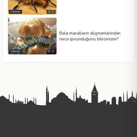
Videolar
02:32
Bala maralların düşmənlərindən
necə qorunduğunu bilirsinizmi?
Videolar
01:22