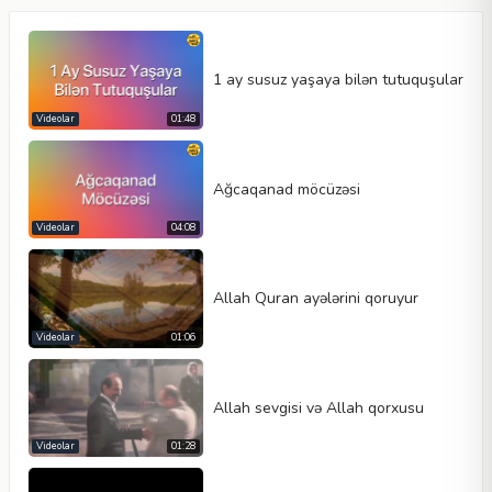
1 ay susuz yaşaya bilən tutuquşular
Videolar
01:48
Ağcaqanad möcüzəsi
Video növü
Videolar
04:08
Allah Quran ayələrini qoruyur
Avtomatik oynat
Kontrolleri göster
Videolar
01:06
Dövr et
En
Hündürlük
Allah sevgisi və Allah qorxusu
Videolar
01:28