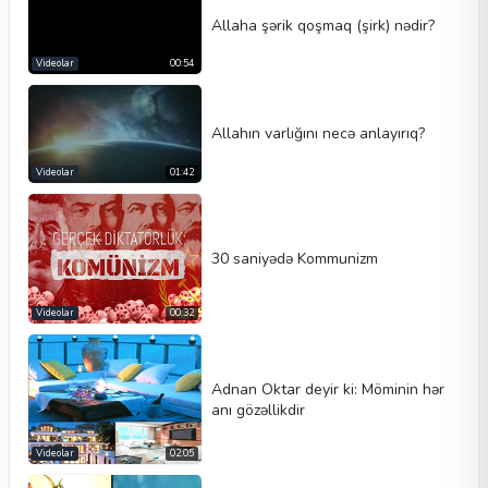
Allaha şərik qoşmaq (şirk) nədir?
Videolar
00:54
Allahın varlığını necə anlayırıq?
Videolar
01:42
30 saniyədə Kommunizm
Videolar
00:32
Adnan Oktar deyir ki: Möminin hər
anı gözəllikdir
Videolar
02:05