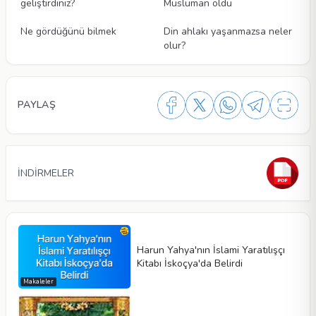
geliştirdiniz?
Müslüman oldu
Videolar
Videolar
Ne gördüğünü bilmek
Din ahlakı yaşanmazsa neler
olur?
PAYLAŞ
İNDİRMELER
Harun Yahya'nın İslami Yaratılışçı
Kitabı İskoçya'da Belirdi
Makaleler