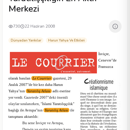
Merkezi
730
22 Haziran 2008
Dünyadan Yankılar
Harun Yahya Ve Etkileri
İsviçre,
Cenevre"de
Fransızca
olarak basılan
Le Courrier
gazetesi, 29
Aralık 2007"de bir kez daha Harun
Yahya"nın
Yaratılış Atlası
adlı eserine
yer verdi.
Gazetede 2007"deki önemli
olaylar sıralanırken, "İ
slami Yaratılışçılık"
başlığı ile Avrupa"nın
Yaratılış Atlası
ile
tanışması aktarıldı:
Bu sene İsviçre ve Avrupa,
Darwin ve evrim teorisine karşı