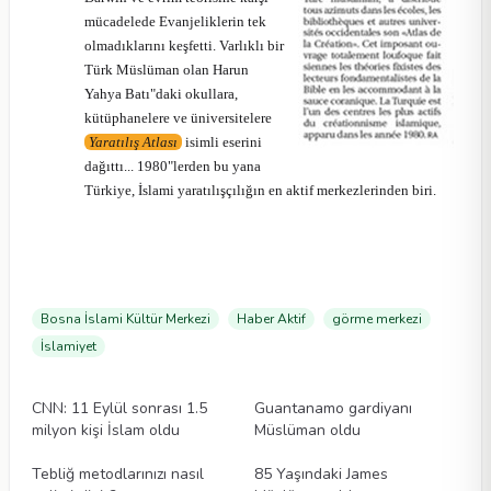
mücadelede Evanjeliklerin tek
olmadıklarını keşfetti. Varlıklı bir
Türk Müslüman olan Harun
Yahya Batı"daki okullara,
kütüphanelere ve üniversitelere
Yaratılış Atlası
isimli eserini
dağıttı... 1980"lerden bu yana
Türkiye, İslami yaratılışçılığın en aktif merkezlerinden biri.
Bosna İslami Kültür Merkezi
Haber Aktif
görme merkezi
İslamiyet
Videolar
Videolar
CNN: 11 Eylül sonrası 1.5
Guantanamo gardiyanı
milyon kişi İslam oldu
Müslüman oldu
Videolar
Videolar
Tebliğ metodlarınızı nasıl
85 Yaşındaki James