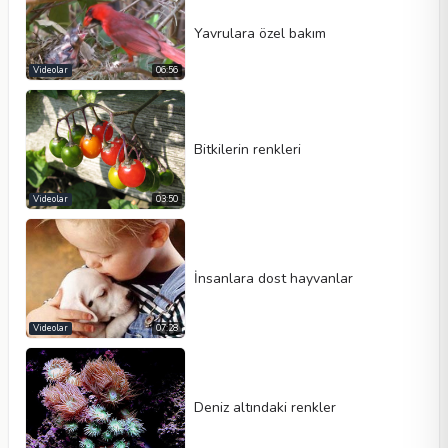
Yavrulara özel bakım
Videolar
06:56
Bitkilerin renkleri
Videolar
03:50
İnsanlara dost hayvanlar
Videolar
07:28
Deniz altındaki renkler