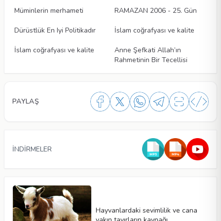
Müminlerin merhameti
RAMAZAN 2006 - 25. Gün
Makaleler
Makaleler
Dürüstlük En Iyi Politikadır
İslam coğrafyası ve kalite
Makaleler
Makaleler
İslam coğrafyası ve kalite
Anne Şefkati Allah’ın
Rahmetinin Bir Tecellisi
PAYLAŞ
İNDİRMELER
Hayvanlardaki sevimlilik ve cana
yakın tavırların kaynağı