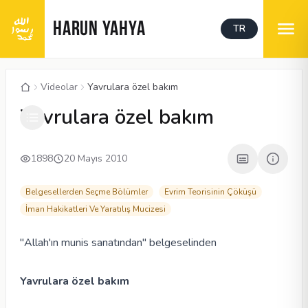
HARUN YAHYA
TR
Videolar
Yavrulara özel bakım
00:05
/
05:48
CC
480P
Yavrulara özel bakım
1898
20 Mayıs 2010
Belgesellerden Seçme Bölümler
Evrim Teorisinin Çöküşü
İman Hakikatleri Ve Yaratılış Mucizesi
"Allah'ın munis sanatından" belgeselinden
Yavrulara özel bakım