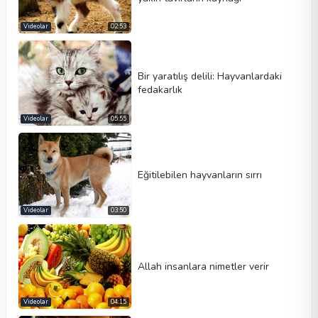
Videolar
02:53
Video tipi
Bir yaratılış delili: Hayvanlardaki
fedakarlık
Videolar
05:55
Otomatik oynat
Kontrolleri göster
Döngü
Eğitilebilen hayvanların sırrı
Genişlik
Yükseklik
Videolar
03:50
Allah insanlara nimetler verir
Videolar
04:15