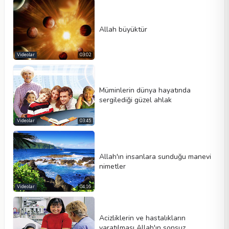
Allah büyüktür
Videolar
03:02
Müminlerin dünya hayatında
sergilediği güzel ahlak
Videolar
03:45
Allah'ın insanlara sunduğu manevi
nimetler
Videolar
04:16
Acizliklerin ve hastalıkların
yaratılması Allah'ın sonsuz