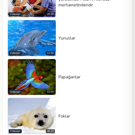
merhametindendir
Videolar
05:39
Yunuslar
Videolar
02:50
Papağanlar
Videolar
02:55
Foklar
Videolar
06:20