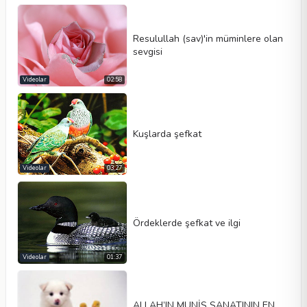
Resulullah (sav)'in müminlere olan
sevgisi
Videolar
02:58
Kuşlarda şefkat
Videolar
03:27
Ördeklerde şefkat ve ilgi
Videolar
01:37
ALLAH’IN MUNİS SANATININ EN